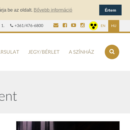
rja be az oldalt.
Bővebb információ
Értem
 1.
+361/476-6800
EN
HU
ÁRSULAT
JEGY/BÉRLET
A SZÍNHÁZ
ent