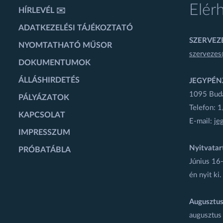
Elér
HÍRLEVÉL ✉️
ADATKEZELÉSI TÁJÉKOZTATÓ
SZERVEZÉ
NYOMTATHATÓ MŰSOR
szervezes
DOKUMENTUMOK
ÁLLÁSHIRDETÉS
JEGYPÉN
1095 Budap
PÁLYÁZATOK
Telefon: 
KAPCSOLAT
E-mail:
je
IMPRESSZUM
Nyitvatar
PRÓBATÁBLA
Június 16-
én nyit ki.
Augusztus
augusztus