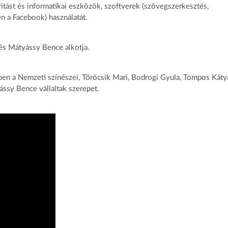
vitást és informatikai eszközök, szoftverek (szövegszerkesztés,
en a Facebook) használatát.
és Mátyássy Bence alkotja.
en a Nemzeti színészei, Törőcsik Mari, Bodrogi Gyula, Tompos Káty
ássy Bence vállaltak szerepet.