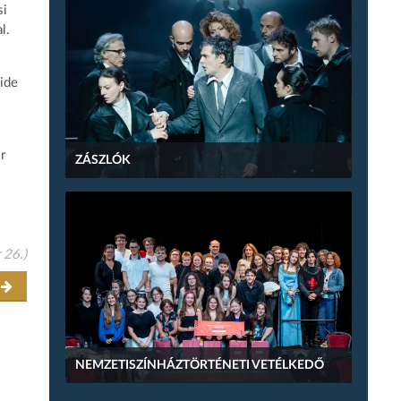
si
l.
 ide
r
ZÁSZLÓK
 26.)
r
NEMZETISZÍNHÁZTÖRTÉNETI VETÉLKEDŐ