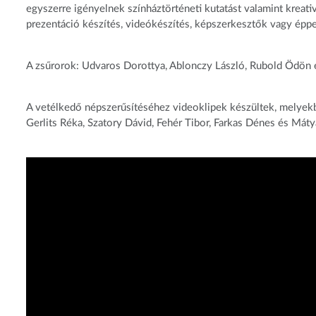
egyszerre igényelnek színháztörténeti kutatást valamint kreati
prezentáció készítés, videókészítés, képszerkesztők vagy épp
A zsűrorok: Udvaros Dorottya, Ablonczy László, Rubold Ödön 
A vetélkedő népszerűsítéséhez videoklipek készültek, melyekb
Gerlits Réka, Szatory Dávid, Fehér Tibor, Farkas Dénes és Máty