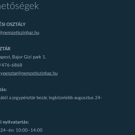
hetőségek
SI OSZTÁLY
@nemzetiszinhaz.hu
ZTÁR
est, Bajor Gizi park 1.
1/476-6868
gypenztar@nemzetiszinhaz.hu
tás:
ától a jegypénztár bezár, legközelebb augusztus 24-
i nyitvatartás:
 24–én: 10:00–14:00