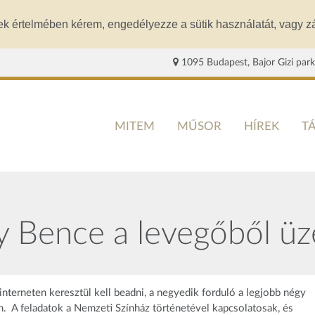
ek értelmében kérem, engedélyezze a sütik használatát, vagy zá
1095 Budapest, Bajor Gizi park
MITEM
MŰSOR
HÍREK
T
y Bence a levegőből üz
interneten keresztül kell beadni, a negyedik forduló a legjobb négy
. A feladatok a Nemzeti Színház történetével kapcsolatosak, és