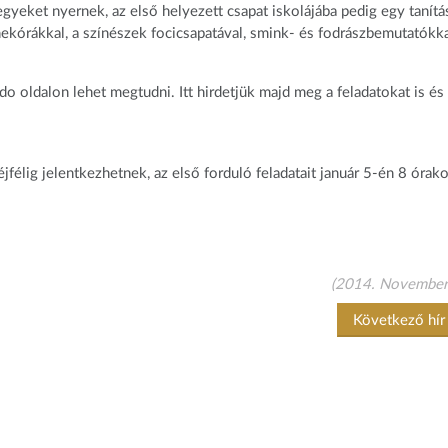
yeket nyernek, az első helyezett csapat iskolájába pedig egy tanítá
nekórákkal, a színészek focicsapatával, smink- és fodrászbemutatókka
 oldalon lehet megtudni. Itt hirdetjük majd meg a feladatokat is és
félig jelentkezhetnek, az első forduló feladatait január 5-én 8 órako
(2014. November
Következő hí