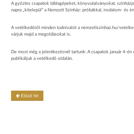
A győztes csapatok táblagépeket, könyvutalványokat, színházjeg
napra „kitelepül” a Nemzeti Színház: próbákkal, irodalom- és é
A vetélkedőről minden tudnivalót a nemzetiszinhaz.hu/vetelkedo
várjuk majd a megoldásokat is.
De most még a jelentkezésnél tartunk: A csapatok január 4-én éj
publikáljuk a vetélkedő oldalán.
Előző hír