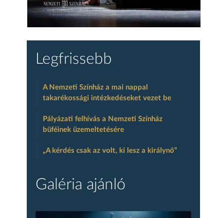
Legfrissebb
A Nemzeti Színház a mai nappal
takarékossági intézkedéseket vezet be
Pályázati felhívás a Nemzeti Színház
büféinek üzemeltetésére
„A kérdés csak az volt, ki lesz a királynő”
Galéria ajánló