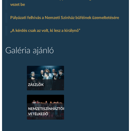
vezet be
Pályázati felhívás a Nemzeti Színház büféinek üzemeltetésére
„A kérdés csak az volt, ki lesz a királynő”
Galéria ajánló
ZÁSZLÓK
NEMZETISZÍNHÁZTÖRTÉNETI
VETÉLKEDŐ