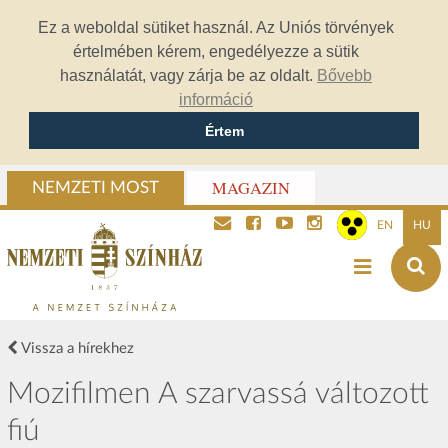
Ez a weboldal sütiket használ. Az Uniós törvények
értelmében kérem, engedélyezze a sütik
használatát, vagy zárja be az oldalt.
Bővebb
információ
Értem
MAGAZIN
NEMZETI MOST
EN
HU
Vissza a hírekhez
Mozifilmen A szarvassá változott
fiú