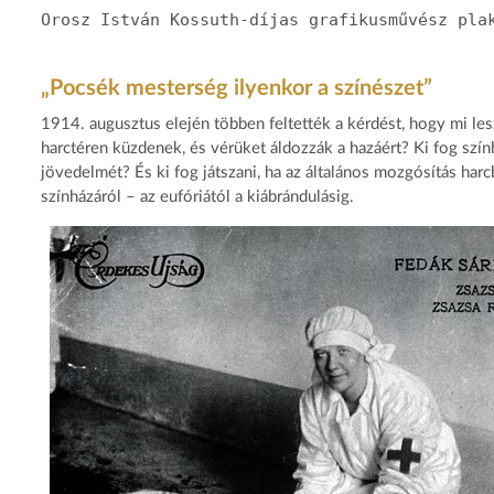
Orosz István Kossuth-díjas grafikusművész pla
„Pocsék mesterség ilyenkor a színészet”
1914. augusztus elején többen feltették a kérdést, hogy mi les
harctéren küzdenek, és vérüket áldozzák a hazáért? Ki fog szín
jövedelmét? És ki fog játszani, ha az általános mozgósítás harc
színházáról – az eufóriától a kiábrándulásig.