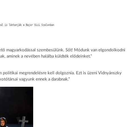
val is láthatják a Bajor Gizi Szalonban
gető magyarkodással szembesülünk. Sőt! Módunk van elgondolkodni
nnak, aminek a nevében halálba küldték elődeinket.”
olitikai megrendelésre kell dolgoznia. Ezt is üzeni Vidnyánszky
lkotótársai vagyunk ennek a darabnak.”