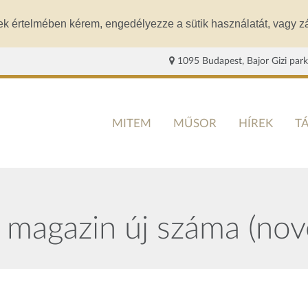
ek értelmében kérem, engedélyezze a sütik használatát, vagy zá
1095 Budapest, Bajor Gizi park
MITEM
MŰSOR
HÍREK
T
 magazin új száma (n