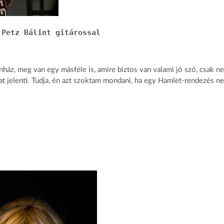
 Petz Bálint gitárossal
ínház, meg van egy másféle is, amire biztos van valami jó szó, csak n
at jelenti. Tudja, én azt szoktam mondani, ha egy Hamlet-rendezés n