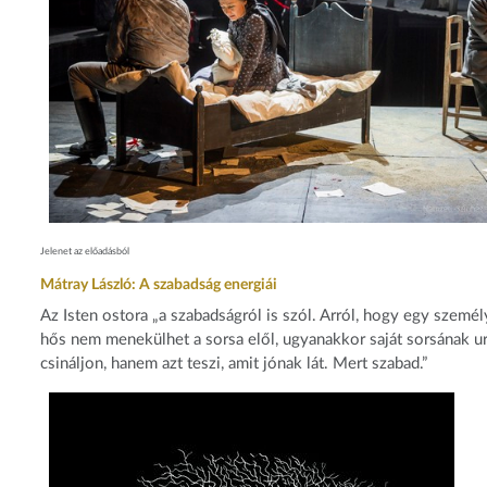
Jelenet az előadásból
Mátray László: A szabadság energiái
Az Isten ostora „a szabadságról is szól. Arról, hogy egy személ
hős nem menekülhet a sorsa elől, ugyanakkor saját sorsának ur
csináljon, hanem azt teszi, amit jónak lát. Mert szabad.”