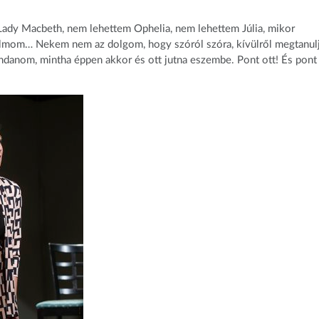
 Lady Macbeth, nem lehettem Ophelia, nem lehettem Júlia, mikor
epálmom… Nekem nem az dolgom, hogy szóról szóra, kívülről megtanu
ndanom, mintha éppen akkor és ott jutna eszembe. Pont ott! És pont