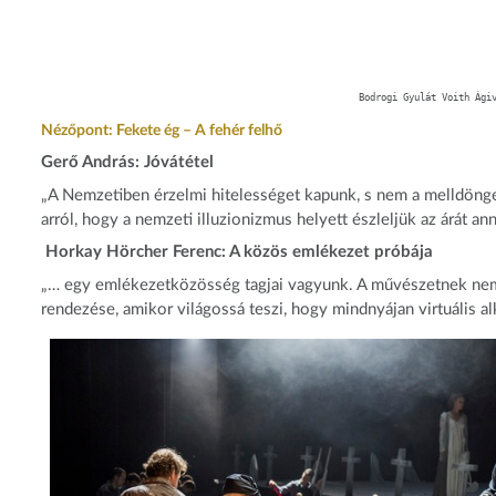
Bodrogi Gyulát Voith Ági
Nézőpont: Fekete ég – A fehér felhő
Gerő András: Jóvátétel
„A Nemzetiben érzelmi hitelességet kapunk, s nem a melldön
arról, hogy a nemzeti illuzionizmus helyett észleljük az árát a
Horkay Hörcher Ferenc: A közös emlékezet próbája
„… egy emlékezetközösség tagjai vagyunk. A művészetnek nem p
rendezése, amikor világossá teszi, hogy mindnyájan virtuális a