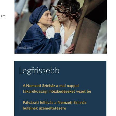
ljam
Legfrissebb
A Nemzeti Színház a mai nappal
takarékossági intézkedéseket vezet be
Pályázati felhívás a Nemzeti Színház
büféinek üzemeltetésére