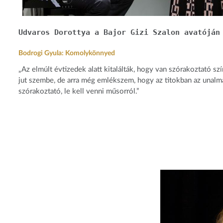
Udvaros Dorottya a Bajor Gizi Szalon avatóján
Bodrogi Gyula: Komolykönnyed
„Az elmúlt évtizedek alatt kitalálták, hogy van szórakoztató sz
jut szembe, de arra még emlékszem, hogy az titokban az unalm
szórakoztató, le kell venni műsorról.”