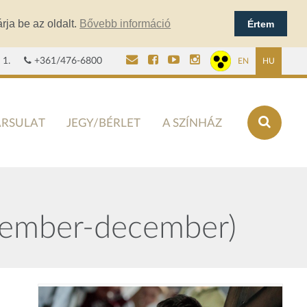
rja be az oldalt.
Bővebb információ
Értem
 1.
+361/476-6800
EN
HU
ÁRSULAT
JEGY/BÉRLET
A SZÍNHÁZ
ovember-december)