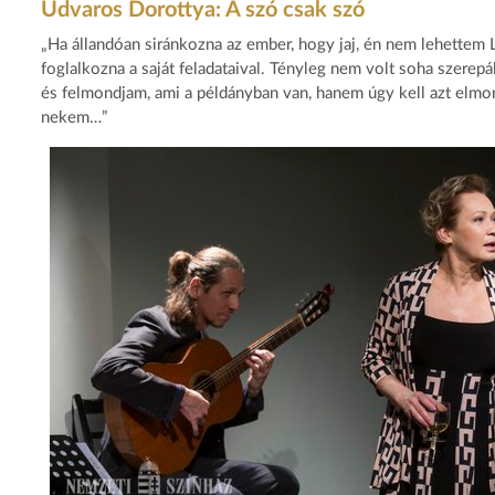
Udvaros Dorottya: A szó csak szó
„Ha állandóan siránkozna az ember, hogy jaj, én nem lehettem
foglalkozna a saját feladataival. Tényleg nem volt soha szer
és felmondjam, ami a példányban van, hanem úgy kell azt elmo
nekem…”