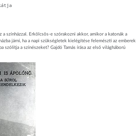
kátja
z a színházzal. Erkölcsös-e szórakozni akkor, amikor a katonák a
házba járni, ha a napi szükségletek kielégítése felemészti az emberek
ba szólítja a színészeket? Gajdó Tamás írása az első világháború