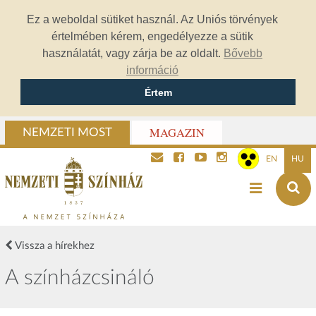
Ez a weboldal sütiket használ. Az Uniós törvények
értelmében kérem, engedélyezze a sütik
használatát, vagy zárja be az oldalt.
Bővebb
információ
Értem
MAGAZIN
NEMZETI MOST
EN
HU
Vissza a hírekhez
A színházcsináló