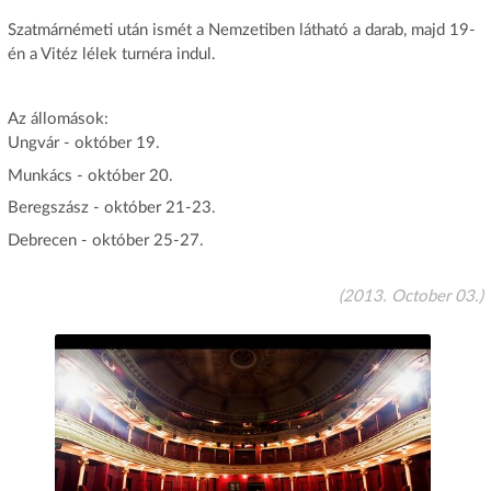
Szatmárnémeti után ismét a Nemzetiben látható a darab, majd 19-
én a Vitéz lélek turnéra indul.
Az állomások:
Ungvár - október 19.
Munkács - október 20.
Beregszász - október 21-23.
Debrecen - október 25-27.
(2013. October 03.)