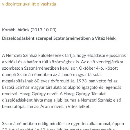
videointerjúval itt olvashatja
Korábbi hírünk (2013.10.03)
Díszelőadásként szerepel Szatmárnémetiben a Vitéz lélek.
A Nemzeti Színház küldetésének tartja, hogy előadásai eljussanak
a vidéki és a határon túli közönséghez is. Az első vendégjátékra
szombaton Szatmárnémetiben kerül sor. Október 4-6. között
ünnepli Szatmárnémetiben az állandó magyar társulat
megalapításának 60 éves évfordulóját. 1993-ban vette fel az
Északi Színház magyar társulata az alapító igazgató és legendás
rendező, Harag György nevét. A Harag György Társulat
díszelőadásként hívta meg a jubileumra a Nemzeti Színház első
bemutatóját, Tamási Áron művét, a Vitéz lelket.
Szatmárnémetiben eddig mindössze egyetlen alkalommal, éppen