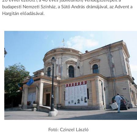
20 évvel ezelőtt ( a 40 éves jubileumon) vendégszerepelt a
budapesti Nemzeti Színház, a Sütő András drámájával, az Advent a
Hargitán előadásával.
Fotó: Czinzel László