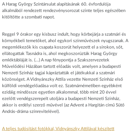
A Harag György Színtársulat alapításának 60. évfordulója
alkalmából rendezett rendezvénysorozat szinte teljes egészében
kitöltötte a szombati napot.
Reggel 9 órakor egy kisbusz indult, hogy körbejárja a szatmári és
környékbeli temetőket, ahol egykori színművészek nyugszanak. A
megemlékezők kis csapata koszorút helyezett el a sírokon, sőt,
ellátogattak Tasnádra is, ahol megkoszorúzták Harag György
emléktábláját is.
(...)
A nap fénypontja a Szakszervezetek
Művelődési Házában tartott előadás volt, amelyen a budapesti
Nemzeti Színház tagjai kápráztatták el játékukkal a szatmári
közönséget.
A Vidnyánszky Attila vezette Nemzeti Színház első
külföldi vendégelőadása volt ez.
Szatmárnémetiben egyébként
ezidáig mindössze egyetlen alkalommal, több mint 20 évvel
ezelőtt vendégszerepelt utoljára a budapesti Nemzeti Színház,
akkor is erdélyi szerző művével (az Advent a Hargitán című Sütő
András-dráma színrevitelével).
A teljes tudósítást fotókkal, Vidnyánszky Attilával készített