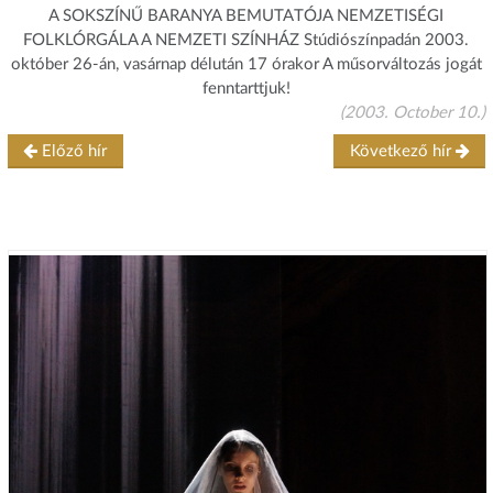
A SOKSZÍNŰ BARANYA BEMUTATÓJA NEMZETISÉGI
FOLKLÓRGÁLA
A NEMZETI SZÍNHÁZ Stúdiószínpadán 2003.
október 26-án, vasárnap délután 17 órakor A műsorváltozás jogát
fenntarttjuk!
(2003. October 10.)
Előző hír
Következő hír