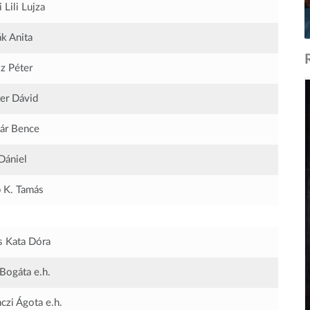
 Lili Lujza
k Anita
z Péter
er Dávid
ár Bence
Dániel
 K. Tamás
s Kata Dóra
Bogáta
e.h.
nczi Ágota
e.h.