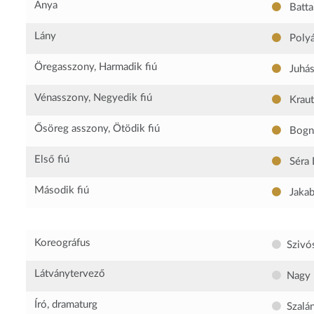
Anya
Battai
Lány
Polyá
Öregasszony, Harmadik fiú
Juhás
Vénasszony, Negyedik fiú
Kraut
Ősöreg asszony, Ötödik fiú
Bogn
Első fiú
Séra 
Második fiú
Jakab
Koreográfus
Szivó
Látványtervező
Nagy 
Író, dramaturg
Szalá