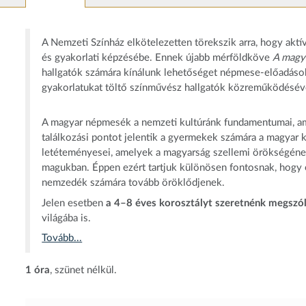
A Nemzeti Színház elkötelezetten törekszik arra, hogy akt
és gyakorlati képzésébe. Ennek újabb mérföldköve
A magy
hallgatók számára kínálunk lehetőséget népmese-előadások s
gyakorlatukat töltő színművész hallgatók közreműködésév
A magyar népmesék a nemzeti kultúránk fundamentumai, amel
találkozási pontot jelentik a gyermekek számára a magyar 
letéteményesei, amelyek a magyarság szellemi örökségének
magukban. Éppen ezért tartjuk különösen fontosnak, hogy e
nemzedék számára tovább öröklődjenek.
Jelen esetben
a 4–8 éves korosztályt szeretnénk megszól
világába is.
Tovább...
1 óra
, szünet nélkül.