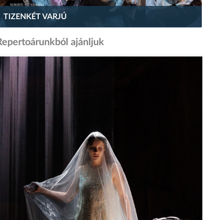
TIZENKÉT VARJÚ
Repertoárunkból ajánljuk