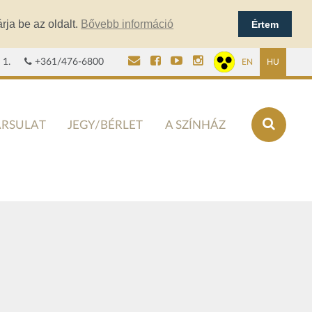
rja be az oldalt.
Bővebb információ
Értem
 1.
+361/476-6800
EN
HU
ÁRSULAT
JEGY/BÉRLET
A SZÍNHÁZ