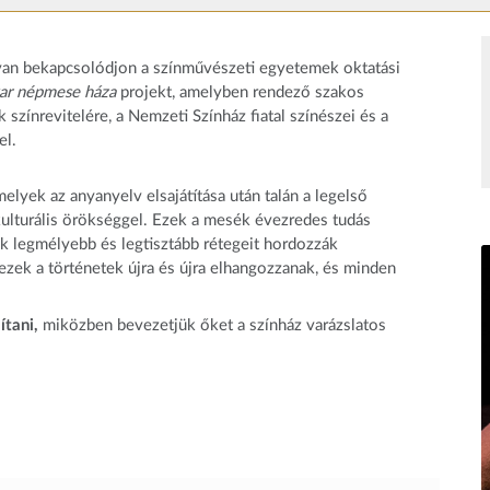
ívan bekapcsolódjon a színművészeti egyetemek oktatási
ar népmese háza
projekt, amelyben rendező szakos
zínrevitelére, a Nemzeti Színház fiatal színészei és a
el.
yek az anyanyelv elsajátítása után talán a legelső
kulturális örökséggel. Ezek a mesék évezredes tudás
 legmélyebb és legtisztább rétegeit hordozzák
zek a történetek újra és újra elhangozzanak, és minden
ítani,
miközben bevezetjük őket a színház varázslatos