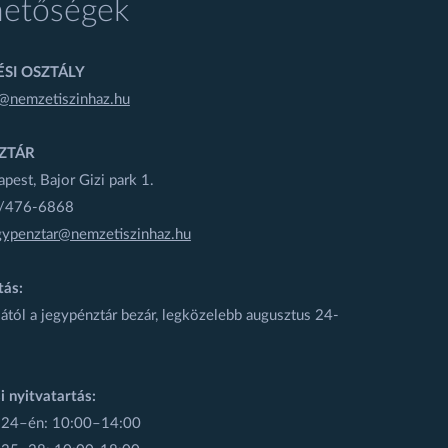
hetőségek
SI OSZTÁLY
@nemzetiszinhaz.hu
ZTÁR
est, Bajor Gizi park 1.
1/476-6868
gypenztar@nemzetiszinhaz.hu
tás:
ától a jegypénztár bezár, legközelebb augusztus 24-
i nyitvatartás:
 24–én: 10:00–14:00