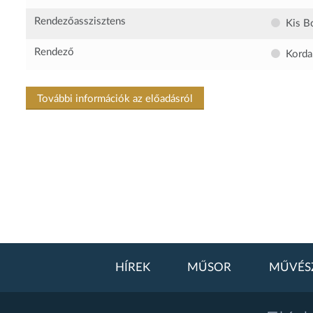
Rendezőasszisztens
Kis B
Rendező
Korda
További információk az előadásról
HÍREK
MŰSOR
MŰVÉS