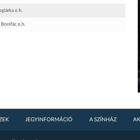
oglárka
e.h.
 Bonifác
e.h.
ZEK
JEGYINFORMÁCIÓ
A SZÍNHÁZ
AK