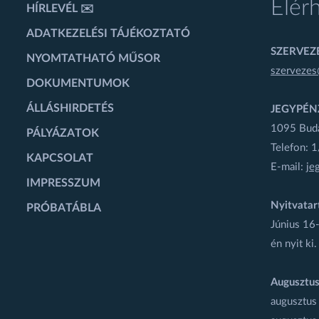
Elér
HÍRLEVÉL ✉️
ADATKEZELÉSI TÁJÉKOZTATÓ
SZERVEZÉ
NYOMTATHATÓ MŰSOR
szervezes
DOKUMENTUMOK
ÁLLÁSHIRDETÉS
JEGYPÉN
1095 Budap
PÁLYÁZATOK
Telefon: 
KAPCSOLAT
E-mail:
je
IMPRESSZUM
Nyitvatar
PRÓBATÁBLA
Június 16-
én nyit ki.
Augusztus
augusztus