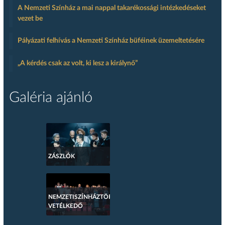
A Nemzeti Színház a mai nappal takarékossági intézkedéseket
vezet be
Pályázati felhívás a Nemzeti Színház büféinek üzemeltetésére
„A kérdés csak az volt, ki lesz a királynő”
Galéria ajánló
ZÁSZLÓK
NEMZETISZÍNHÁZTÖRTÉNETI
VETÉLKEDŐ