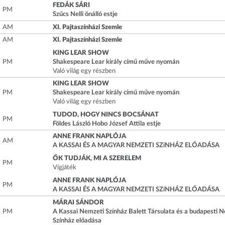
FEDÁK SÁRI
PM
Szűcs Nelli önálló estje
AM
XI. Pajtaszínházi Szemle
AM
XI. Pajtaszínházi Szemle
KING LEAR SHOW
PM
Shakespeare Lear király című műve nyomán
Való világ egy részben
KING LEAR SHOW
PM
Shakespeare Lear király című műve nyomán
Való világ egy részben
TUDOD, HOGY NINCS BOCSÁNAT
PM
Földes László Hobo József Attila estje
ANNE FRANK NAPLÓJA
AM
A KASSAI ÉS A MAGYAR NEMZETI SZíNHÁZ ELŐADÁSA
ŐK TUDJÁK, MI A SZERELEM
PM
Vígjáték
ANNE FRANK NAPLÓJA
PM
A KASSAI ÉS A MAGYAR NEMZETI SZíNHÁZ ELŐADÁSA
MÁRAI SÁNDOR
PM
A Kassai Nemzeti Színház Balett Társulata és a budapesti 
Színház előadása