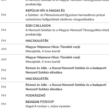
AM
A Nemzeti Színház és a Magyar Nemzeti Táncegyüttes közö
produkciója
REPÜLNI HÍV A MAGAS ÉG
PM
a Színház- és Filmművészeti Egyetem harmadéves prózai
színművész hallgatóinak elsőéves vizsgaelőadása
EGRI CSILLAGOK
PM
A Nemzeti Színház és a Magyar Nemzeti Táncegyüttes közö
produkciója
PM
MACSKAJÁTÉK
Magyar Népmese Háza: Tizenkét varjú
AM
Mesejáték, 4 éves kortól
Magyar Népmese Háza: Tizenkét varjú
AM
Mesejáték, 4 éves kortól
Rómeó és Júlia - a Kassai Nemzeti Színház és a budapesti
PM
Nemzeti Színház előadása
PM
MACSKAJÁTÉK
Rómeó és Júlia - a Kassai Nemzeti Színház és a budapesti
PM
Nemzeti Színház előadása
PM
FODRÁSZNŐ
REVIZOR
РЕВІЗОР
PM
Gogol A revizor c. műve nyomán