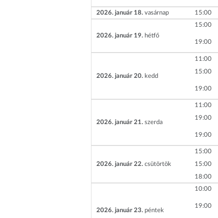
2026. január 18.
vasárnap
15
00
15
00
2026. január 19.
hétfő
19
00
11
00
15
00
2026. január 20.
kedd
19
00
11
00
19
00
2026. január 21.
szerda
19
00
15
00
2026. január 22.
csütörtök
15
00
18
00
10
00
19
00
2026. január 23.
péntek