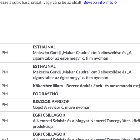
ze a sütik használatát, vagy zárja be az oldalt.
Bővebb információ
ESTHAJNAL
PM
Makszim Gorkij „Makar Csudra” című elbeszélése és „A
cigánytábor az égbe megy” c. film nyomán
ESTHAJNAL
PM
Makszim Gorkij „Makar Csudra” című elbeszélése és „A
cigánytábor az égbe megy” c. film nyomán
PM
Kőkertben liliom - Berecz András ének- és mesemondó estj
PM
FODRÁSZNŐ
REVIZOR
РЕВІЗОР
PM
Gogol A revizor c. műve nyomán
EGRI CSILLAGOK
PM
A Nemzeti Színház és a Magyar Nemzeti Táncegyüttes közö
produkciója
EGRI CSILLAGOK