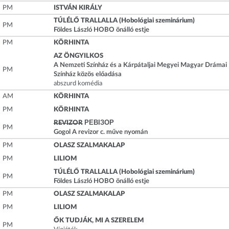
PM
ISTVÁN KIRÁLY
TÚLÉLŐ TRALLALLA (Hobológiai szeminárium)
PM
Földes László HOBO önálló estje
PM
KÖRHINTA
AZ ÖNGYILKOS
A Nemzeti Színház és a Kárpátaljai Megyei Magyar Drámai
PM
Színház közös előadása
abszurd komédia
AM
KÖRHINTA
PM
KÖRHINTA
REVIZOR
РЕВІЗОР
PM
Gogol A revizor c. műve nyomán
PM
OLASZ SZALMAKALAP
PM
LILIOM
TÚLÉLŐ TRALLALLA (Hobológiai szeminárium)
PM
Földes László HOBO önálló estje
PM
OLASZ SZALMAKALAP
PM
LILIOM
ŐK TUDJÁK, MI A SZERELEM
PM