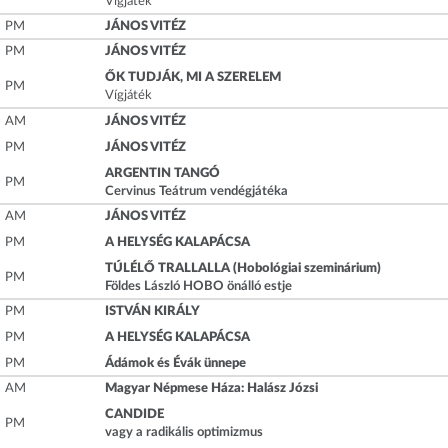
Vígjáték
PM
JÁNOS VITÉZ
PM
JÁNOS VITÉZ
ŐK TUDJÁK, MI A SZERELEM
PM
Vígjáték
AM
JÁNOS VITÉZ
PM
JÁNOS VITÉZ
ARGENTIN TANGÓ
PM
Cervinus Teátrum vendégjátéka
AM
JÁNOS VITÉZ
PM
A HELYSÉG KALAPÁCSA
TÚLÉLŐ TRALLALLA (Hobológiai szeminárium)
PM
Földes László HOBO önálló estje
PM
ISTVÁN KIRÁLY
PM
A HELYSÉG KALAPÁCSA
PM
Ádámok és Évák ünnepe
AM
Magyar Népmese Háza: Halász Józsi
CANDIDE
PM
vagy a radikális optimizmus