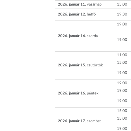
2026. január 11.
vasárnap
15
00
2026. január 12.
hétfő
19
30
19
00
2026. január 14.
szerda
19
00
11
00
15
00
2026. január 15.
csütörtök
19
00
19
00
19
00
2026. január 16.
péntek
19
00
15
00
15
00
2026. január 17.
szombat
19
00