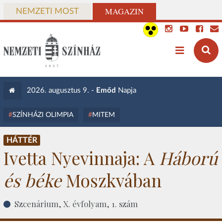
MAGAZIN
NEMZETI MOST
2026. augusztus 9. -
Emőd
Napja
SZÍNHÁZI OLIMPIA
MITEM
HÁTTÉR
Ivetta Nyevinnaja: A
Háború
és béke
Moszkvában
Szcenárium, X. évfolyam, 1. szám