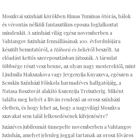
Moszkvai színházi körökben Rimas Tuminas ötórás, bálok
és vérontás nélküli fantasztikus eposza foglalkoztat
mindenkit. A színházi világ egész novemberben a
Vahtangov Színház fennállásának 100. évfordulójára
készült bemutatóról, a
Háború és béké
ről beszélt. Az
előadást kettős szereposztásban játsszák. A társulat
többsége részt vesz benne, az olyan nagy mesterektől, mint
Ljudmila Makszakova vagy Jevgenyija Knyazeva, egészen a
Scsukin Színházi Főiskola harmadéves hallgatójáig, a
Natasa Rosztovát alakító Kszenyija Treiszterig. Miként
találta meg helyét a litván rendező az orosz színházi
életben, és hogy lehet az, hogy a nagyvilági Moszkva
szavakat sem talál lelkesedésének kifejezésére?
Százéves jubileumát ünnepelte novemberben a Vahtangov
Színház, amelyet jelenleg joggal tartanak az orosz főváros