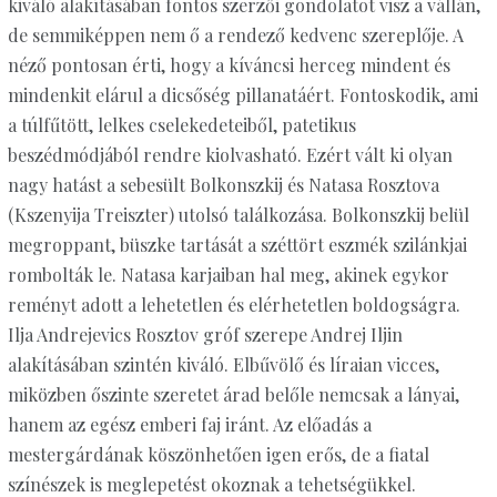
kiváló alakításában fontos szerzői gondolatot visz a vállán,
de semmiképpen nem ő a rendező kedvenc szereplője. A
néző pontosan érti, hogy a kíváncsi herceg mindent és
mindenkit elárul a dicsőség pillanatáért. Fontoskodik, ami
a túlfűtött, lelkes cselekedeteiből, patetikus
beszédmódjából rendre kiolvasható. Ezért vált ki olyan
nagy hatást a sebesült Bolkonszkij és Natasa Rosztova
(Kszenyija Treiszter) utolsó találkozása. Bolkonszkij belül
megroppant, büszke tartását a széttört eszmék szilánkjai
rombolták le. Natasa karjaiban hal meg, akinek egykor
reményt adott a lehetetlen és elérhetetlen boldogságra.
Ilja Andrejevics Rosztov gróf szerepe Andrej Iljin
alakításában szintén kiváló. Elbűvölő és líraian vicces,
miközben őszinte szeretet árad belőle nemcsak a lányai,
hanem az egész emberi faj iránt. Az előadás a
mestergárdának köszönhetően igen erős, de a fiatal
színészek is meglepetést okoznak a tehetségükkel.