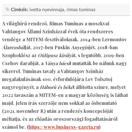
Címkék:
ivetta nyevinnaja
rimas tuminas
A világhírű rendező, Rimas Tuminas a moszkvai
Vahtangov Állami Színházzal évek óta rendszeres
vendége a MITEM-fesztiváloknak. 2014-ben Lermontov
Álarcosbál
ját, 2017-ben Puskin
Anyegin
jét, 2018-ban
Szophoklész az
Oidipusz király
át, s legutóbb, 2019-ben
Csehov darabját, a
Ványa bácsi
t mutatták be nálunk nagy
sikerrel. Tuminas tavaly a Vahtangov Színház
megalakulásának 100. évfordulójára Lev Tolsztoj
nagyregényét, a
Háború és béké
t állította színre, melyet
2022 tavaszán a MITEM-en a magyar közönség is láthat
majd. Jelen írás szerzője nem sokkal az ősbemutató
(2021. november 8.) után a rendezés koncepcióját
méltatja, és az előadás oroszországi fogadtatásáról
számol be. (
https://www.business-gazeta.ru
)