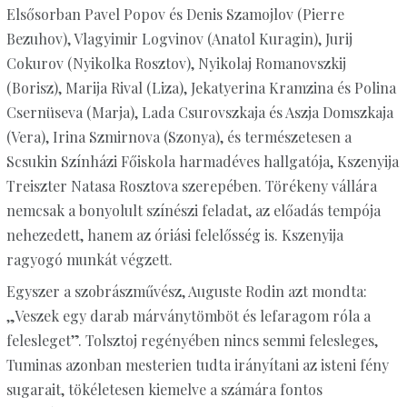
Elsősorban Pavel Popov és Denis Szamojlov (Pierre
Bezuhov), Vlagyimir Logvinov (Anatol Kuragin), Jurij
Cokurov (Nyikolka Rosztov), Nyikolaj Romanovszkij
(Borisz), Marija Rival (Liza), Jekatyerina Kramzina és Polina
Csernüseva (Marja), Lada Csurovszkaja és Aszja Domszkaja
(Vera), Irina Szmirnova (Szonya), és természetesen a
Scsukin Színházi Főiskola harmadéves hallgatója, Kszenyija
Treiszter Natasa Rosztova szerepében. Törékeny vállára
nemcsak a bonyolult színészi feladat, az előadás tempója
nehezedett, hanem az óriási felelősség is. Kszenyija
ragyogó munkát végzett.
Egyszer a szobrászművész, Auguste Rodin azt mondta:
„Veszek egy darab márványtömböt és lefaragom róla a
felesleget”. Tolsztoj regényében nincs semmi felesleges,
Tuminas azonban mesterien tudta irányítani az isteni fény
sugarait, tökéletesen kiemelve a számára fontos