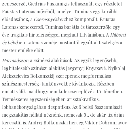
zeneszerző, Giedrjus Puskunigis felhasznált egy részletet
Faustas Latenas művéből, amelyet Tuminas egy korábbi
előadásához, a
Cseresnyéskert
hez komponált. Faustas
Latenas zeneszerző, Tuminas barátja és társszerzője egy
éve tragikus hirtelenséggel meghalt Litvániában. A
Háború
és béké
ben Latenas zenéje mostantól egyúttal tisztelgés a
mester emléke előtt.
Harmadszor:
a színészi alakítások. Az egyik legerősebb,
leghitelesebb színészi alakítás Jevgenyij Knyazevé. Nyikolaj
Alekszejevics Bolkonszkij szerepének megformálása
színészmesterség-tankönyvekbe kívánkozik. Részben
emiatt válik majdhogynem kulcsszereplővé a történetben.
Természetes egyszerűségében arisztokratikus,
lobbanékonyságában despotikus. Az ő belső összeomlását
megszakítás nélkül néznénk, nemcsak öt, de akár tíz órán
keresztül is. Andrej Bolkonszkij herceg Viktor Dobronravov