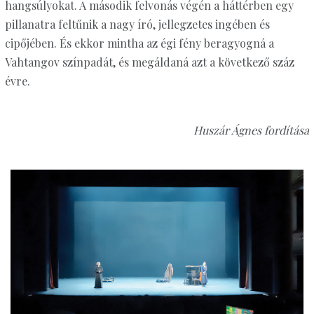
hangsúlyokat. A második felvonás végén a háttérben egy
pillanatra feltűnik a nagy író, jellegzetes ingében és
cipőjében. És ekkor mintha az égi fény beragyogná a
Vahtangov színpadát, és megáldaná azt a következő száz
évre.
Huszár Ágnes fordítása