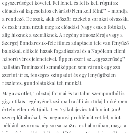
egyszerűséget követel. Fel lehet, és fel is kell rúgni az
előadással kapcsolatos elvárást! Nem kell félni!” – mondja
a rendező. De azok, akik először ezeket a sorokat olvassák,
és csak utána nézik meg az előadást (vagy csak a fotókat),
alig hisznek a szemüknek. A regény atmoszférája vagy a
Szergej Bondarcsuk-féle filmes adaptáció tele van fényűző
bálokkal, előkelő házak fogadásaival és a Napóleon elleni
háború véres jeleneteivel. Éppen ezért az „egyszerűség”
hallatán Tuminastól semmiképpen sem várunk egy szó
szerint üres, fenséges színpadot és egy lenyűgözően
részletes, gondolatokkal teli munkát.
Maga az ötlet, Tolsztoj formai és tartalmi szempontból is
gigantikus regényének színpadra állítása tulajdonképpen
értelmetlennek tűnik. Lev Nyikolajevics több mint 500!
szereplőt ábrázol, és megannyi problémát vet fel, mint
például: az orosz nép sorsa az 1812-es háborúban, maga a