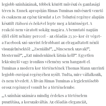
legjobb színházának, többek között művészi és gazdasági
téren is. Ennek apropóján Rimas Tuminas művészeti vezető
és csaknem az egész társulat a Lev Tolsztoj regénye alapján
készült
Háború és béké
vel lepte meg a közönséget. A
reakció nem váratott sokáig magára. A bemutató napján
éjfél előtt néhány perccel – az előadás 23.30-kor ér véget-
a Facebook szó szerint felrobbant az elragadtatott nézői
visszajelzésektől: „Zseniális!”, „Nincsenek szavak!”,
Mestermű!”, „Ezt mindenkinek látnia kell!”. Egyetlen
lekicsinylő vagy ironikus vélemény sem hangzott el.
Tuminas a modern kor történetének Thomas Mann szerinti
legjobb európai regényéhez nyúlt. Tudta, mire vállalkozik,
és nem tévedett. A litván Rimas Tuminas a legjelentősebb
orosz regénnyel vonult be a történelembe.
„A színház számára mindig érdekes a történelem
pusztítása, a korszakváltás. Az előadás eleganciát,