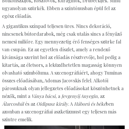
Bolkonszkijok, Rosztovok, Kuraginok, Drubeckijek. Mind
ugyanolyan szürkék. Ebben a színtónusban épül fel az
egész előadás.
A gigantikus színpad teljesen üres. Nincs dekoráció,
nincsenek bútordarabok, még csak utalás sincs a fényűző
nemesi miliőre. Egy mennyezetig érő fenséges szürke fal
van csupán. Ez az egyetlen díszlet, amely a rendező
kívánsága szerint hol az előadás résztvevője, hol pedig a
kitartás, az életsors, a leküzdhetetlen magasság könnyen
olvasható szimbóluma. A szcenográfiáért, ahogy Tuminas
összes előadásában, Adomas Jacovskis felel. Alkotói
párosuknak olyan jellegzetes előadásokat köszönhetnek a
nézők, mint a
Ványa bácsi,
a
Jevgenyij Anyegin,
az
Álarcosbál
és az
Oidipusz király
. A
Háború és béké
ben
azonban a szcenográfiai aszketizmust egy teljesen más
szintre emelik.