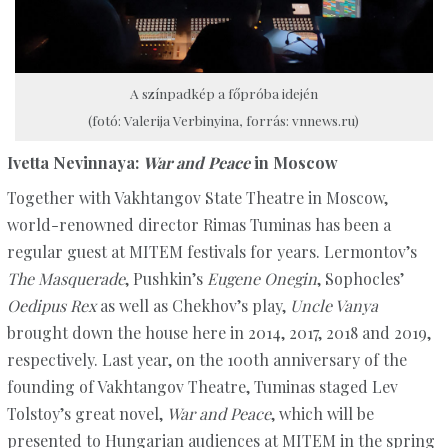
A színpadkép a főpróba idején
(fotó: Valerija Verbinyina, forrás: vnnews.ru)
Ivetta Nevinnaya:
War and Peace
in Moscow
Together with Vakhtangov State Theatre in Moscow,
world-renowned director Rimas Tuminas has been a
regular guest at MITEM festivals for years. Lermontov’s
The Masquerade
, Pushkin’s
Eugene Onegin
, Sophocles’
Oedipus Rex
as well as Chekhov’s play,
Uncle Vanya
brought down the house here in 2014, 2017, 2018 and 2019,
respectively. Last year, on the 100th anniversary of the
founding of Vakhtangov Theatre, Tuminas staged Lev
Tolstoy’s great novel,
War and Peace
, which will be
presented to Hungarian audiences at MITEM in the spring