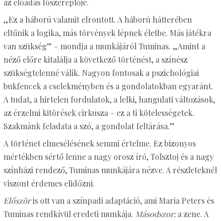
az előadás főszereplője.
„Ez a háború valamit elrontott. A háború hátterében
eltűnik a logika, más törvények lépnek életbe. Más játékra
van szükség” – mondja a munkájáról Tuminas. „Amint a
néző előre kitalálja a következő történést, a színész
szükségtelenné válik. Nagyon fontosak a pszichológiai
bukfencek a cselekményben és a gondolatokban egyaránt.
A tudat, a hirtelen fordulatok, a lelki, hangulati változások,
az érzelmi kitörések cirkusza – ez a ti kötelességetek.
Szakmánk feladata a szó, a gondolat feltárása.”
A történet elmesélésének semmi értelme. Ez bizonyos
mértékben sértő lenne a nagy orosz író, Tolsztoj és a nagy
színházi rendező, Tuminas munkájára nézve. A részleteknél
viszont érdemes elidőzni.
Először
is ott van a színpadi adaptáció, ami Maria Peters és
Tuminas rendkívül eredeti munkája.
Másodszor:
a zene. A