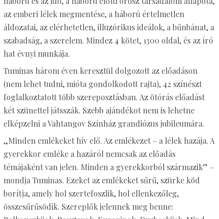
háború és az idő, a háború előtti orosz társadalom állapota,
az emberi lélek megmentése, a háború értelmetlen
áldozatai, az elérhetetlen, illuzórikus ideálok, a bűnbánat, a
szabadság, a szerelem. Mindez 4 kötet, 1300 oldal, és az író
hat évnyi munkája.
Tuminas három éven keresztül dolgozott az előadáson
(nem lehet tudni, mióta gondolkodott rajta), 42 színészt
foglalkoztatott több szereposztásban. Az ötórás előadást
két szünettel játsszák. Szebb ajándékot nem is lehetne
elképzelni a Vahtangov Színház grandiózus jubileumára.
„Minden emlékeket hív elő. Az emlékezet – a lélek hazája. A
gyerekkor emléke a hazáról nemcsak az előadás
témájaként van jelen. Minden a gyerekkorból származik” –
mondja Tuminas. Ezeket az emlékeket sűrű, szürke köd
borítja, amely hol szertefoszlik, hol ellenkezőleg,
összesűrűsödik. Szereplők jelennek meg benne: