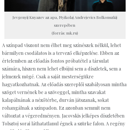
Jevgenyij Knyazev az apa, Nyikolaj Andrejevics Bolkonszkij
szerepében
(forrás: mk.ru)
A színpad viszont nem élhet meg színészek nélkül, lehet
bármilyen csodálatos is a tervező elképzelése. Ebben az
értelemben az előadás fontos próbatétel a társulat
számára, hiszen nem lehet elbújni sem a díszletek, sem a
jelmezek mögé. Csak a saját mesterségükre
hagyatkozhatnak. Az előadás szereplői szabályosan mintha
szöget vernének be a szöveggel, mintha szavakat
kalapálnának a nézőtérbe, durván játszanak, sokat
rohangálnak a színpadon. Ez azonban semmit nem
változtat a végeredményen. Jacovskis jelképes díszletében
Tolsztoj sorai láthatatlanul égnek a szürke falon. A regény