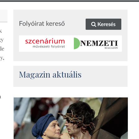
Folyóirat kereső
Keresés
k
gy
le
y,
Magazin aktuális
a