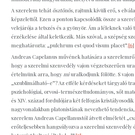
A szerelem tehát
ösztönös,
rajtunk kívüli erő, s elvál
képzelettől. Ezen a ponton kapcsolódik össze a szer
velejárója a tetszés és a gyönyör. Ám a léleknek val
érzékelése által keletkezik. Más szóval, a szépség 
meghatározta: „pulchrum est quod visum placet”.
[6]
Andreas Capelanus művének hatására a szerelemről 
hogy a szerelmi szenvedély vajon végzetszerűen ural
értelmünk arra, hogy
mi
uralkodjunk fölötte. S vajon
„szublimálható-e”? Az efféle kérdéseket tárgyaló tra
pszichológiai, orvosi-természettudományos, sőt mat
és XIV. század fordulójára két felfogás kristályosod
nagyvonalakban platonistának nevezhető tendencia, 
szerelem Andreas Capellanustól átvett elméletét „csa
erőteljesebben hangsúlyozva a szerelmi szenvedély é