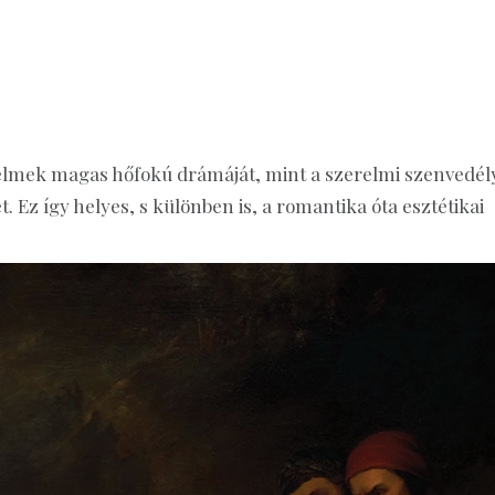
zelmek magas hőfokú drámáját, mint a szerelmi szenvedél
. Ez így helyes, s különben is, a romantika óta esztétikai