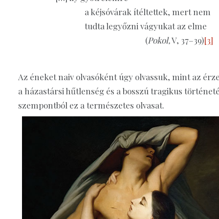
a kéjsóvárak ítéltettek, mert nem
tudta legyőzni vágyukat az elme
(
Pokol,
V, 37–39)
[3]
Az éneket naiv olvasóként úgy olvassuk, mint az ér
a házastársi hűtlenség és a bosszú tragikus történetét
szempontból ez a természetes olvasat.