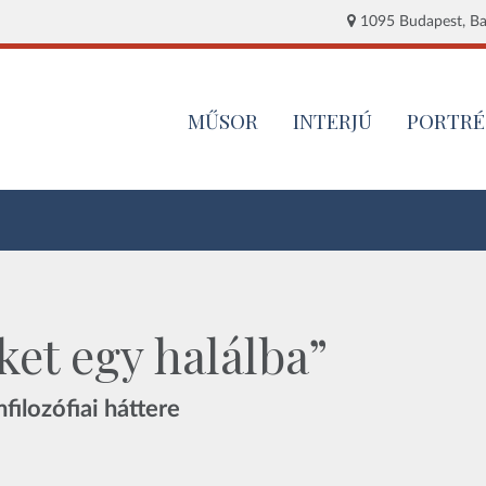
1095 Budapest, Baj
MŰSOR
INTERJÚ
PORTRÉ
ket egy halálba”
ilozófiai háttere