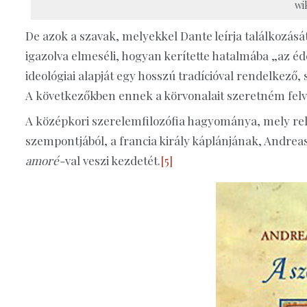
wi
De azok a szavak, melyekkel Dante leírja találkozás
igazolva elmeséli, hogyan kerítette hatalmába „az éd
ideológiai alapját egy hosszú tradícióval rendelkező,
A következőkben ennek a körvonalait szeretném felv
A középkori szerelemfilozófia hagyománya, mely re
szempontjából, a francia király káplánjának, Andreas
amoré-
val veszi kezdetét.
[5]