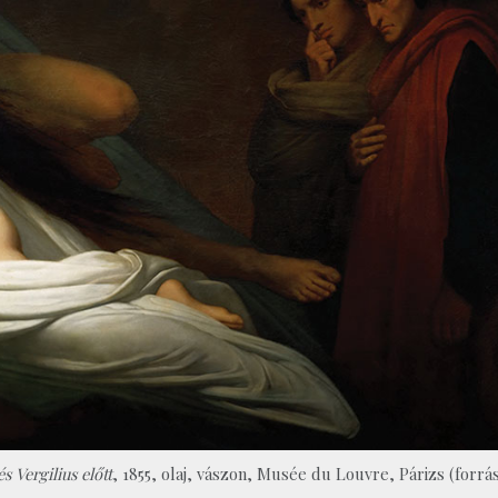
 Vergilius előtt
, 1855, olaj, vászon, Musée du Louvre, Párizs (forrás