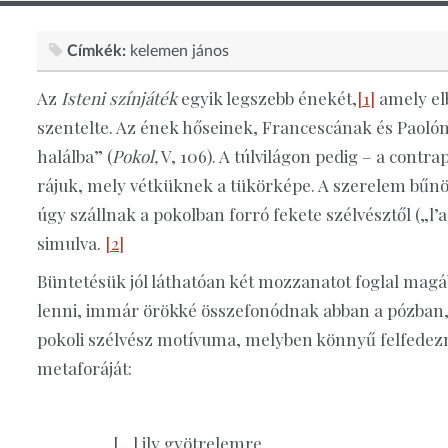
Címkék:
kelemen jános
Az
Isteni színjáték
egyik legszebb énekét,
[1]
amely elb
szentelte. Az ének hőseinek, Francescának és Paolónak
halálba” (
Pokol,
V, 106). A túlvilágon pedig – a contra
rájuk, mely vétküknek a tükörképe. A szerelem bűnöse
úgy szállnak a pokolban forró fekete szélvésztől („l’
simulva.
[2]
Büntetésük jól láthatóan két mozzanatot foglal magá
lenni, immár örökké összefonódnak abban a pózban,
pokoli szélvész motívuma, melyben könnyű felfedez
metaforáját:
[…] ily gyötrelemre