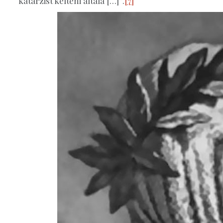
katarzist kelteni általa […]”.
[7]