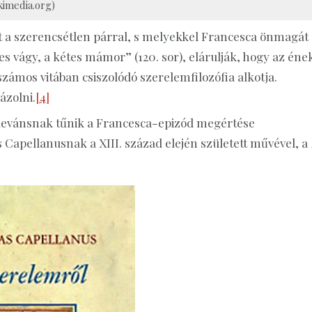
kimedia.org)
át a szerencsétlen párral, s melyekkel Francesca önmagát
es vágy, a kétes mámor” (120. sor), elárulják, hogy az éne
 számos vitában csiszolódó szerelemfilozófia alkotja.
ázolni.
[4]
levánsnak tűnik a Francesca-epizód megértése
 Capellanusnak a XIII. század elején született művével, a