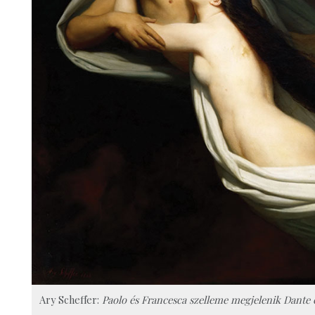
Ary Scheffer:
Paolo és Francesca szelleme megjelenik Dante és