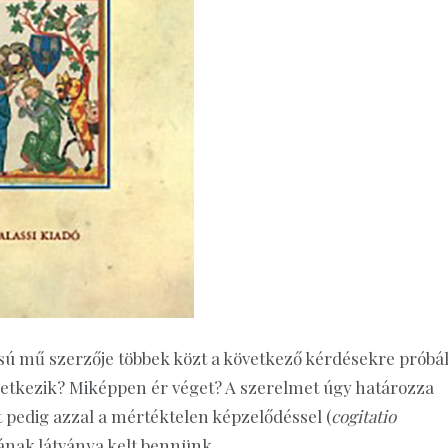
sú mű szerzője többek közt a következő kérdésekre próbá
letkezik? Miképpen ér véget? A szerelmet úgy határozza
 pedig azzal a mértéktelen képzelődéssel (
cogitatio
nak látványa kelt bennünk.