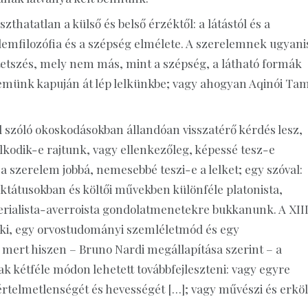
aszthatatlan a külső és belső érzéktől: a látástól és a
elemfilozófia és a szépség elmélete. A szerelemnek ugyani
ó tetszés, mely nem más, mint a szépség, a látható formák
szemünk kapuján át lép lelkünkbe; vagy ahogyan Aqinói Ta
szóló okoskodásokban állandóan visszatérő kérdés lesz,
kodik-e rajtunk, vagy ellenkezőleg, képessé tesz-e
 a szerelem jobbá, nemesebbé teszi-e a lelket; egy szóval:
ktátusokban és költői művekben különféle platonista,
erialista-averroista gondolatmenetekre bukkanunk. A XIII
ik ki, egy orvostudományi szemléletmód és egy
mert hiszen – Bruno Nardi megállapítása szerint – a
k kétféle módon lehetett továbbfejleszteni: vagy egyre
rtelmetlenségét és hevességét […]; vagy művészi és erköl