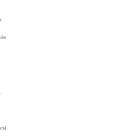
s
más
.
csi