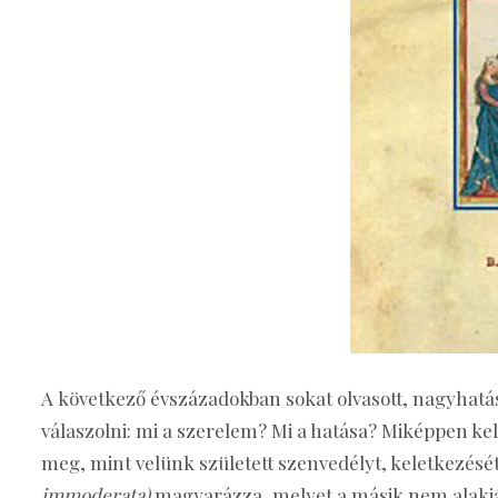
A következő évszázadokban sokat olvasott, nagyhatá
válaszolni: mi a szerelem? Mi a hatása? Miképpen ke
meg, mint velünk született szenvedélyt, keletkezését
immoderata)
magyarázza, melyet a másik nem alakjá