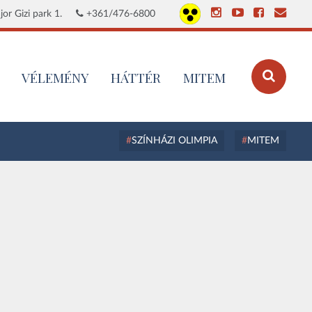
or Gizi park 1.
+361/476-6800
VÉLEMÉNY
HÁTTÉR
MITEM
SZÍNHÁZI OLIMPIA
MITEM