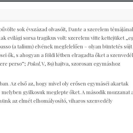
űvölte sok évszázad olvasóit, Dante a szerelem témájána
 evilági sorsa tragikus volt: szerelem vitte kettejüket „e
passo (a talium) elvének megfelelően – olyan büntetés sújt 
i ők, s ahogyan a földi létben elragadta őket a szenvedél
aere perso”;
Pokol,
V, 89) hajtva, szorosan egymáshoz
ban. Az első az, hogy mivel oly erősen egymáséi akartak
 melyben gyilkosuk meglepte őket. A második mozzanat 
nünk az elmét elhomályosító, viharos szenvedély