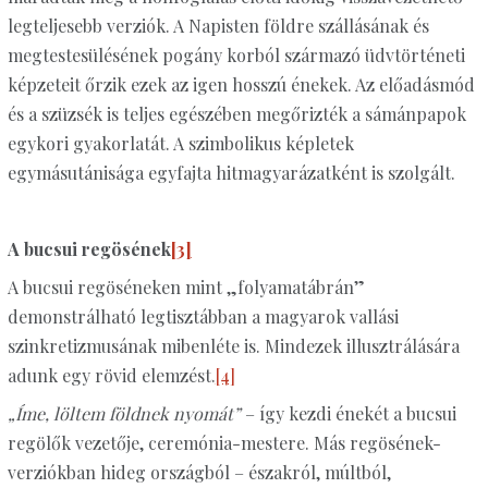
legteljesebb verziók. A Napisten földre szállásának és
megtestesülésének pogány korból származó üdvtörténeti
képzeteit őrzik ezek az igen hosszú énekek. Az előadásmód
és a szüzsék is teljes egészében megőrizték a sámánpapok
egykori gyakorlatát. A szimbolikus képletek
egymásutánisága egyfajta hitmagyarázatként is szolgált.
A bucsui regösének
[3]
A bucsui regöséneken mint „folyamatábrán”
demonstrálható legtisztábban a magyarok vallási
szinkretizmusának mibenléte is. Mindezek illusztrálására
adunk egy rövid elemzést.
[4]
„Íme, löltem földnek nyomát”
– így kezdi énekét a bucsui
regölők vezetője, ceremónia-mestere. Más regösének-
verziókban hideg országból – északról, múltból,