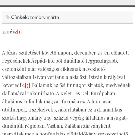
Címkék:
tömöry márta
2. rész
[1]
A Jézus születését követő napon, december 25-én előadott
regösénekek Árpád-korból datálható leggazdagabb,
esetenként már valóságos ciklusnak nevezhető
változataiban István vértanú alakja Szt. István királyéval
keveredik.
[2]
Dallamuk az ősi finnugor siratók, medveének
dallamával rokonítható. A Kelet- és Dél-Európában
általános kolindák magyar formája ez. A hun–avar
utódnépek, a székelyek gyakorlatában ez a dramatikus
szokáshagyomány a 19. század végéig általános a nyugat-
dunántúli régióban. Vasban, Zalában zárványként
maradtak meg a honfoglalás előtti időkig visszavezethető