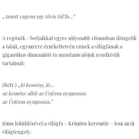
„Amott vagyon egy tövis töl’fa…”
A regösök – botjaikkal egyre súlyosabb ritmusban döngetik
a talajt, egyszerre érzékeltetvén ennek a világfának a
gigantikus dimenzióit és mondanivalójuk rendkívüli
tartalmát:
(Refr.)
„Jó kemény, jó…
az kemény allát az Úrjézus nyugossza
az Úrjézus nyugossza.”
Jézus leküldésével a világfa – Krisztus keresztje – lesz az új
világtengely.