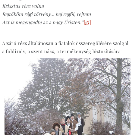
Krisztus vére volna
Rejtököm régi törvény… hej regöl, rejtem
Azt is megengedte az a nagy Úristen.”
[13]
A záró rész általánosan a fiatalok összeregölésére szolgál –
a földi üdv, a szent nász, a termékenység biztosítására: