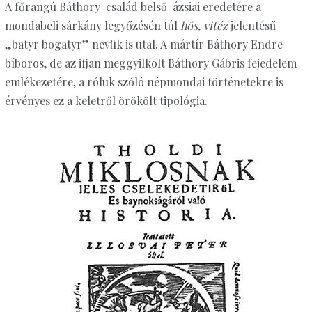
A főrangú Báthory-család belső-ázsiai eredetére a
mondabeli sárkány legyőzésén túl
hős, vitéz
jelentésű
„batyr bogatyr” nevük is utal. A mártír Báthory Endre
bíboros, de az ifjan meggyilkolt Báthory Gábris fejedelem
emlékezetére, a róluk szóló népmondai történetekre is
érvényes ez a keletről örökölt tipológia.