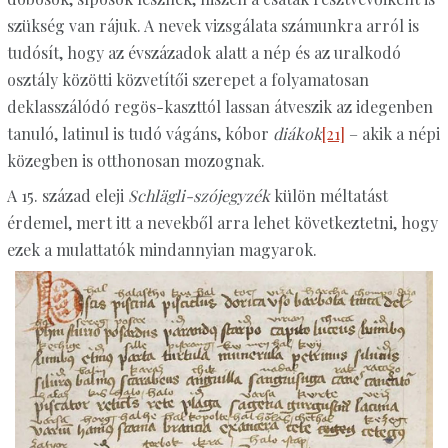
szükség van rájuk. A nevek vizsgálata számunkra arról is
tudósít, hogy az évszázadok alatt a nép és az uralkodó
osztály közötti közvetítői szerepet a folyamatosan
deklasszálódó regös-kaszttól lassan átveszik az idegenben
tanuló, latinul is tudó vágáns, kóbor
diákok
[21]
– akik a népi
közegben is otthonosan mozognak.
A 15. század eleji
Schlägli-szójegyzék
külön méltatást
érdemel, mert itt a nevekből arra lehet következtetni, hogy
ezek a mulattatók mindannyian magyarok.