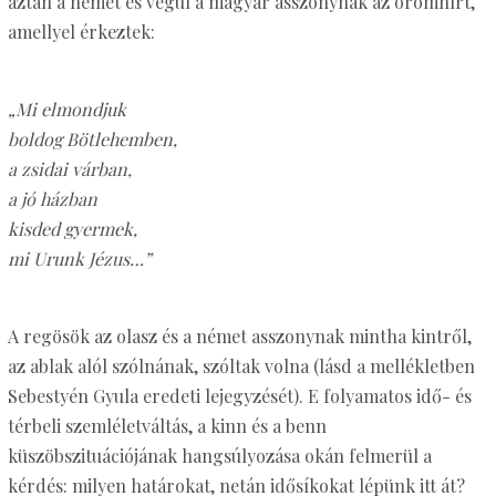
aztán a német és végül a magyar asszonynak az örömhírt,
amellyel érkeztek:
„Mi elmondjuk
boldog Bötlehemben,
a zsidai várban,
a jó házban
kisded gyermek,
mi Urunk Jézus…”
A regösök az olasz és a német asszonynak mintha kintről,
az ablak alól szólnának, szóltak volna (lásd a mellékletben
Sebestyén Gyula eredeti lejegyzését). E folyamatos idő- és
térbeli szemléletváltás, a kinn és a benn
küszöbszituációjának hangsúlyozása okán felmerül a
kérdés: milyen határokat, netán idősíkokat lépünk itt át?