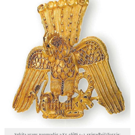
Szkíta arany napmadár a Kr. előtti 4–3. századból (forrás: