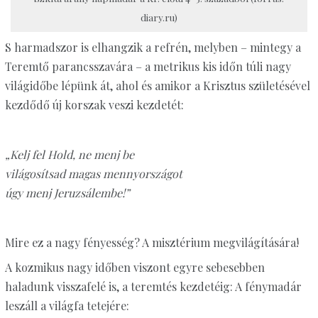
diary.ru)
S harmadszor is elhangzik a refrén, melyben – mintegy a
Teremtő parancsszavára – a metrikus kis időn túli nagy
világidőbe lépünk át, ahol és amikor a Krisztus születésével
kezdődő új korszak veszi kezdetét:
„Kelj fel Hold, ne menj be
világosítsad magas mennyországot
úgy menj Jeruzsálembe!”
Mire ez a nagy fényesség? A misztérium megvilágítására!
A kozmikus nagy időben viszont egyre sebesebben
haladunk visszafelé is, a teremtés kezdetéig: A fénymadár
leszáll a világfa tetejére: