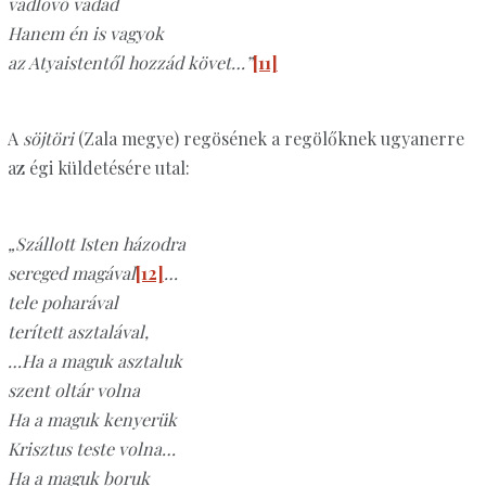
vadlövő vadad
Hanem én is vagyok
az Atyaistentől hozzád követ…”
[11]
A
söjtöri
(Zala megye) regösének a regölőknek ugyanerre
az égi küldetésére utal:
„Szállott Isten házodra
sereged magával
[12]
…
tele poharával
terített asztalával,
…Ha a maguk asztaluk
szent oltár volna
Ha a maguk kenyerük
Krisztus teste volna…
Ha a maguk boruk