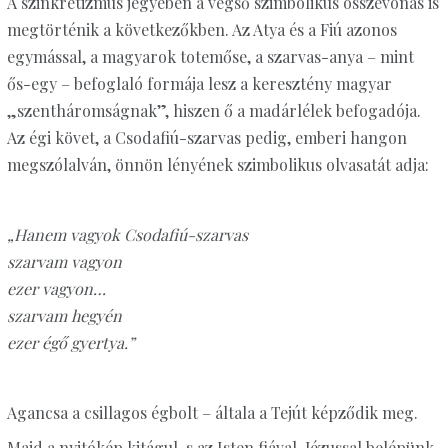
A szinkretizmus jegyében a végső szimbolikus összevonás is
megtörténik a következőkben. Az Atya és a Fiú azonos
egymással, a magyarok totemőse, a szarvas-anya – mint
ős-egy – befoglaló formája lesz a keresztény magyar
„szentháromságnak”, hiszen ő a madárlélek befogadója.
Az égi követ, a Csodafiú-szarvas pedig, emberi hangon
megszólalván, önnön lényének szimbolikus olvasatát adja:
„Hanem vagyok Csodafiú-szarvas
szarvam vagyon
ezer vagyon…
szarvam hegyén
ezer égő gyertya.”
Agancsa a csillagos égbolt – általa a Tejút képződik meg.
Majd a nyitókép kitágul, s az Isten fiával, Jézussal belépünk