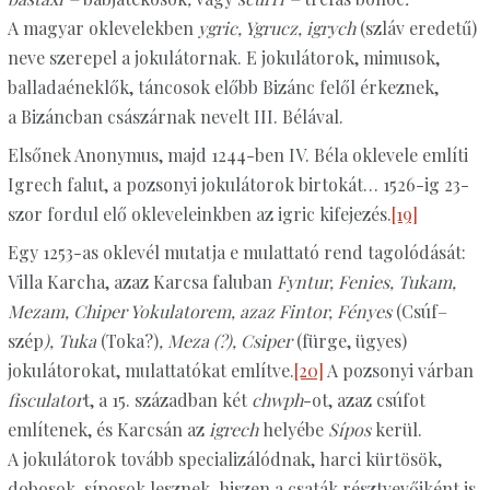
A magyar oklevelekben
ygric, Ygrucz, igrych
(szláv eredetű)
neve szerepel a jokulátornak. E jokulátorok, mimusok,
balladaéneklők, táncosok előbb Bizánc felől érkeznek,
a Bizáncban császárnak nevelt III. Bélával.
Elsőnek Anonymus, majd 1244-ben IV. Béla oklevele említi
Igrech falut, a pozsonyi jokulátorok birtokát… 1526-ig 23-
szor fordul elő okleveleinkben az igric kifejezés.
[19]
Egy 1253-as oklevél mutatja e mulattató rend tagolódását:
Villa Karcha, azaz Karcsa faluban
Fyntur, Fenies, Tukam,
Mezam, Chiper Yokulatorem, azaz Fintor, Fényes
(Csúf–
szép
), Tuka
(Toka?)
, Meza (?), Csiper
(fürge, ügyes)
jokulátorokat, mulattatókat említve.
[20]
A pozsonyi várban
fisculator
t, a 15. században két
chwph
-ot, azaz csúfot
említenek, és Karcsán az
igrech
helyébe
Sípos
kerül.
A jokulátorok tovább specializálódnak, harci kürtösök,
dobosok, síposok lesznek, hiszen a csaták résztvevőiként is