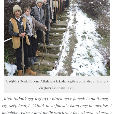
A söjtöri Deák Ferenc Általános Iskola regösei 2018. december 21-
én (forrás: deaksuli.eu)
„Itten tudunk egy legényt / kinek neve Jancsi! / amott meg
egy szép leányt, / kinek neve Julcsi! / Isten meg ne mentse, /
kebelébe rejtse, / kert mellé szorítsa, / úgy ríkassa-ríkassa, /