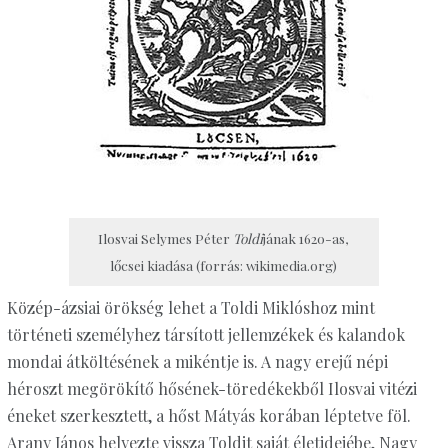
Ilosvai Selymes Péter
Toldi
jának 1620-as,
lőcsei kiadása (forrás: wikimedia.org)
Közép-ázsiai örökség lehet a Toldi Miklóshoz mint
történeti személyhez társított jellemzékek és kalandok
mondai átköltésének a mikéntje is. A nagy erejű népi
héroszt megörökítő hősének-töredékekből Ilosvai vitézi
éneket szerkesztett, a hőst Mátyás korában léptetve föl.
Arany János helyezte vissza Toldit saját életidejébe, Nagy