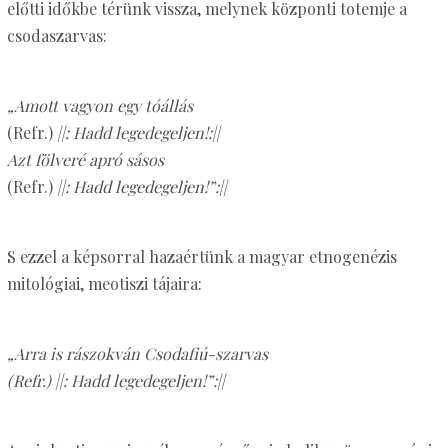
előtti időkbe térünk vissza, melynek központi totemje a
csodaszarvas:
„Amott vagyon egy tóállás
(Refr.)
||: Hadd legedegeljen!:||
Azt fölveré apró sásos
(Refr.)
||: Hadd legedegeljen!”:||
S ezzel a képsorral hazaértünk a magyar etnogenézis
mitológiai, meotiszi tájaira:
„Arra is rászokván Csodafiú-szarvas
(Refr.) ||: Hadd legedegeljen!”:||