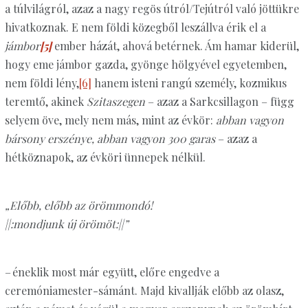
a túlvilágról, azaz a nagy regös útról/Tejútról való jöttükre
hivatkoznak. E nem földi közegből leszállva érik el a
jámbor
[5]
ember házát, ahová betérnek. Ám hamar kiderül,
hogy eme jámbor gazda, gyönge hölgyével egyetemben,
nem földi lény,
[6]
hanem isteni rangú személy, kozmikus
teremtő, akinek
Szitaszegen
– azaz a Sarkcsillagon – függ
selyem öve, mely nem más, mint az évkör:
abban vagyon
bársony erszénye, abban vagyon 300 garas
– azaz a
hétköznapok, az évköri ünnepek nélkül.
„Előbb, előbb az örömmondó!
||:mondjunk új örömöt:||”
– éneklik most már együtt, előre engedve a
ceremóniamester-sámánt. Majd kivallják előbb az olasz,