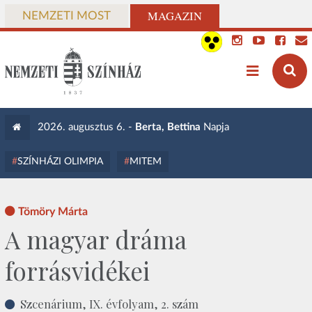
MAGAZIN
NEMZETI MOST
2026. augusztus 6. -
Berta, Bettina
Napja
SZÍNHÁZI OLIMPIA
MITEM
Tömöry Márta
A magyar dráma
forrásvidékei
Szcenárium, IX. évfolyam, 2. szám