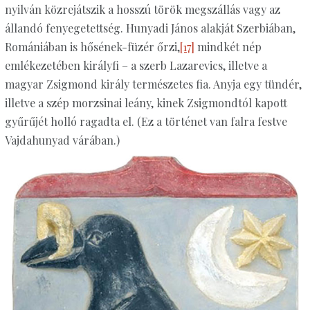
nyilván közrejátszik a hosszú török megszállás vagy az
állandó fenyegetettség. Hunyadi János alakját Szerbiában,
Romániában is hősének-füzér őrzi,
[17]
mindkét nép
emlékezetében királyfi – a szerb Lazarevics, illetve a
magyar Zsigmond király természetes fia. Anyja egy tündér,
illetve a szép morzsinai leány, kinek Zsigmondtól kapott
gyűrűjét holló ragadta el. (Ez a történet van falra festve
Vajdahunyad várában.)