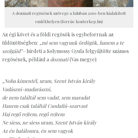
A dozmati regösének szövege a faluban 2010-ben kialakított
emlékhelyen (forrás: kozterkep.hu)
Az égi követ és a földi regösök is egybeforrnak az
üldözöttségben:
„mi sem vagyunk ördögök, hanem a te
szolgáid”–
hirdeti a Solymossy Gyula felgyűjtötte számos
regösének, például a
dozmati
(Vas megye):
„Noha kimentél, uram, Szent István király
Vadászni-madarászni,
de nem találtál sem vadat, sem maradat
Hanem csak találtál Csodafiú-szarvast
Haj regő rejtem, regő rejtem
Ne siess, ne siess uram, Szent István király
Az én halálomra, én sem vagyok