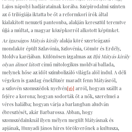
Lajos nápolyi hadjáratainak korába. Szépirodalmi szinten
az ő trilógiája iktatta be őt a reformkori írók által
kialakított nemzeti panteonba, alakján keresztül teremtve
újjá a múltat, a magyar középkorról alkotott képünket.
Az igazságos Mátyás király
alakja köré szerteágazó
mondakör épült Szlavónia, Szlovénia, Gömör és Erdély,
Moldva karéjában. Különösen izgalmas az
Ifjú Mátyás király
olyan álmot látott
című mitologikus moldvai ballada,
melynek hőse az időt szimbolizáló világfa alól indul. A déli
végeken is gazdag énekfüzér maradt fenn Mátyásról,
a szlovén szomszédok nyelvén
[16]
arról, hogyan szállt a
fejére a korona; hogyan sodorták őt a nők, szerelmei a
véres halálba; hogyan várja a barlangban aludván
ébresztését, akár Barbarossa. Abban, hogy
szomszédainknál ilyen mélyen megült Mátyásnak és
apjának, Hunyadi János híres törökverőnek a kultusza,