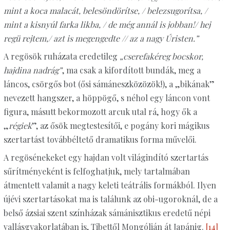
mint a koca malacát, belesöndörítse, / belezsugorítsa, /
mint a kisnyúl farka likba, / de még annál is jobban!/ hej
regü rejtem,/ azt is megengedte // az a nagy Úristen.”
A regösök ruházata eredetileg
„cserefakéreg bocskor,
hajdina nadrág”
, ma csak a kifordított bundák, meg a
láncos, csörgős bot (ősi sámáneszközözök!), a „bikának”
nevezett hangszer, a höppögő, s néhol egy láncon vont
figura, másutt bekormozott arcuk utal rá, hogy ők a
„
régiek
”, az ősök megtestesítői, e pogány kori mágikus
szertartást továbbéltető dramatikus forma művelői.
A regösénekeket egy hajdan volt világindító szertartás
sűrítményeként is felfoghatjuk, mely tartalmában
átmentett valamit a nagy keleti teátrális formákból. Ilyen
újévi szertartásokat ma is találunk az obi-ugoroknál, de a
belső ázsiai szent színházak sámánisztikus eredetű népi
vallásgyakorlatában is, Tibettől Mongólián át Japánig.
[14]