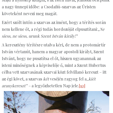
a nagy ünnepi időbe: a Csodafiú-szarvas az Úristen
követeként nevezi meg magát.
Ezért szólt intőn a szarvas az imént, hogy a térítés során
nem kellene őt, a régi tudás hordozóját elpusztítani:
„Ne
siess, ne siess, urunk Szent István király!”
A keresztény térítésre utalva kéri, de nem a protomártír
István vértanút, hanem a magyar apostoli királyt, Szent
Istvánt, hogy ne pusztítsa el őt, hiszen ugyanannak az
isteni minőségnek a képviselője ő, mint a Szent Hubertus
célba vett szarvasának szarvai közt felvillanó kereszt – itt
az égi követ, a szarvas
két
veséjén ragyog fel a
,,kiét
aranykereszt”
–
a legyőzhetetlen Nap jele.
[10]