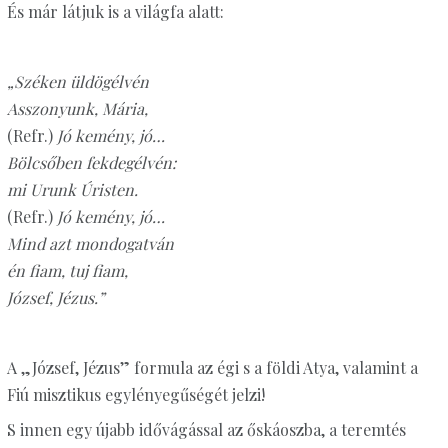
És már látjuk is a világfa alatt:
„Széken üldögélvén
Asszonyunk, Mária,
(Refr.)
Jó kemény, jó…
Bölcsőben fekdegélvén:
mi Urunk Úristen.
(Refr.)
Jó kemény, jó…
Mind azt mondogatván
én fiam, tuj fiam,
József, Jézus.”
A „József, Jézus” formula az égi s a földi Atya, valamint a
Fiú misztikus egylényegűségét jelzi!
S innen egy újabb idővágással az őskáoszba, a teremtés