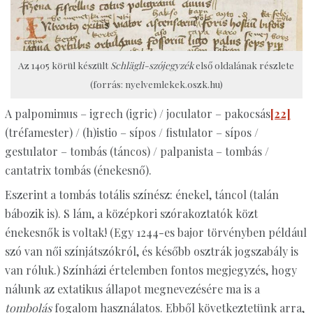
Az 1405 körül készült
Schlägli-szójegyzék
első oldalának részlete
(forrás: nyelvemlekek.oszk.hu)
A palpomimus – igrech (igric) / joculator – pakocsás
[22]
(tréfamester) / (h)istio – sípos / fistulator – sípos /
gestulator – tombás (táncos) / palpanista – tombás /
cantatrix tombás (énekesnő).
Eszerint a tombás totális színész: énekel, táncol (talán
bábozik is). S lám, a középkori szórakoztatók közt
énekesnők is voltak! (Egy 1244-es bajor törvényben például
szó van női színjátszókról, és később osztrák jogszabály is
van róluk.) Színházi értelemben fontos megjegyzés, hogy
nálunk az extatikus állapot megnevezésére ma is a
tombolás
fogalom használatos. Ebből következtetünk arra,