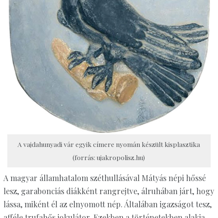
A vajdahunyadi vár egyik címere nyomán készült kisplasztika
(forrás: ujakropolisz.hu)
A magyar államhatalom széthullásával Mátyás népi hőssé
lesz, garabonciás diákként rangrejtve, álruhában járt, hogy
lássa, miként él az elnyomott nép. Általában igazságot tesz,
afféle trufahős jokulátor. Ezekben a történetekben alakja