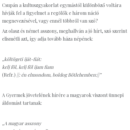
Csupán a kultuszgyakorlat egymástól különböző voltára
hívják fel a figyelmet a regölők e három náció
megnevezésével, vagy ennél többről van szó?
Az olasz és német asszony, meghallván a jó hírt, szó szerint
elismétli azt, így adja tovább háza népének:
„költögeti iját-fiát:
kelj föl, kelj föl ijam fiam
(Refr.)
||: én elmondom, boldog Bötlehemben:||”
A Gyermek jövetelének hírére a magyarok viszont ünnepi
áldomást tartanak:
„A magyar asszony