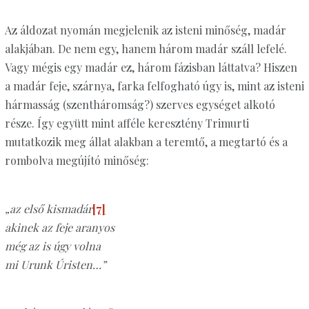
Az áldozat nyomán megjelenik az isteni minőség, madár
alakjában. De nem egy, hanem három madár száll lefelé.
Vagy mégis egy madár ez, három fázisban láttatva? Hiszen
a madár feje, szárnya, farka felfogható úgy is, mint az isteni
hármasság (szentháromság?) szerves egységet alkotó
része. Így együtt mint afféle keresztény Trimurti
mutatkozik meg állat alakban a teremtő, a megtartó és a
rombolva megújító minőség:
„az első kismadár
[7]
akinek az feje aranyos
még az is úgy volna
mi Urunk Úristen…”