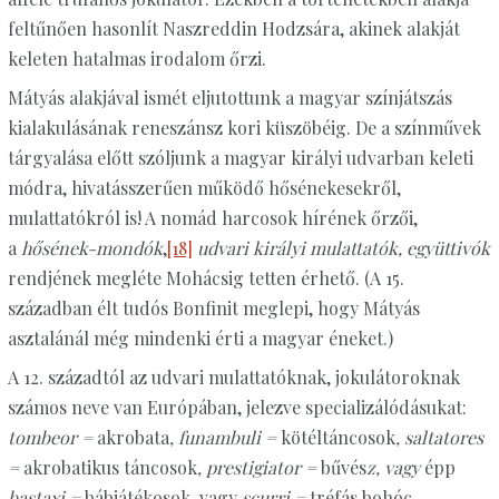
feltűnően hasonlít Naszreddin Hodzsára, akinek alakját
keleten hatalmas irodalom őrzi.
Mátyás alakjával ismét eljutottunk a magyar színjátszás
kialakulásának reneszánsz kori küszöbéig. De a színművek
tárgyalása előtt szóljunk a magyar királyi udvarban keleti
módra, hivatásszerűen működő hősénekesekről,
mulattatókról is! A nomád harcosok hírének őrzői,
a
hősének-mondók
,
[18]
udvari királyi mulattatók, együttivók
rendjének megléte Mohácsig tetten érhető. (A 15.
században élt tudós Bonfinit meglepi, hogy Mátyás
asztalánál még mindenki érti a magyar éneket.)
A 12. századtól az udvari mulattatóknak, jokulátoroknak
számos neve van Európában, jelezve specializálódásukat:
tombeor =
akrobata
, funambuli =
kötéltáncosok
, saltatores
=
akrobatikus táncosok
, prestigiator =
bűvés
z, vagy
épp
bastaxi =
bábjátékosok
,
vagy
scurri =
tréfás bohóc
.