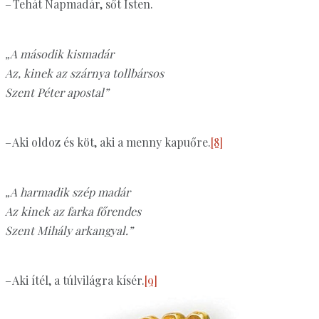
– Tehát Napmadár, sőt Isten.
„A második kismadár
Az, kinek az szárnya tollbársos
Szent Péter apostal”
– Aki oldoz és köt, aki a menny kapuőre.
[8]
„A harmadik szép madár
Az kinek az farka főrendes
Szent Mihály arkangyal.”
– Aki ítél, a túlvilágra kísér.
[9]