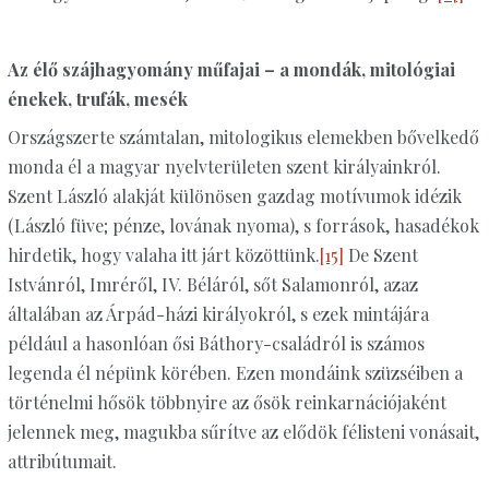
Az élő szájhagyomány műfajai – a mondák, mitológiai
énekek, trufák, mesék
Országszerte számtalan, mitologikus elemekben bővelkedő
monda él a magyar nyelvterületen szent királyainkról.
Szent László alakját különösen gazdag motívumok idézik
(László füve; pénze, lovának nyoma), s források, hasadékok
hirdetik, hogy valaha itt járt közöttünk.
[15]
De Szent
Istvánról, Imréről, IV. Béláról, sőt Salamonról, azaz
általában az Árpád-házi királyokról, s ezek mintájára
például a hasonlóan ősi Báthory-családról is számos
legenda él népünk körében. Ezen mondáink szüzséiben a
történelmi hősök többnyire az ősök reinkarnációjaként
jelennek meg, magukba sűrítve az elődök félisteni vonásait,
attribútumait.