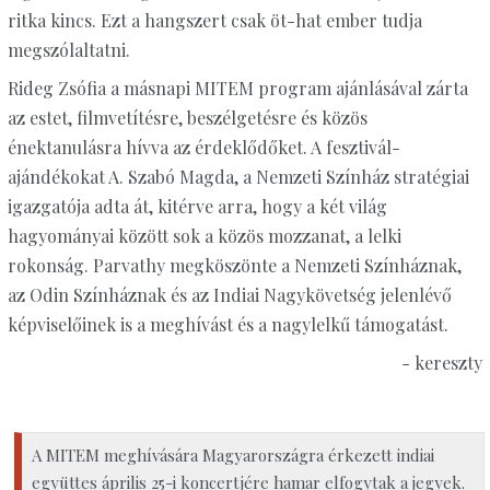
ritka kincs. Ezt a hangszert csak öt-hat ember tudja
megszólaltatni.
Rideg Zsófia a másnapi MITEM program ajánlásával zárta
az estet, filmvetítésre, beszélgetésre és közös
énektanulásra hívva az érdeklődőket. A fesztivál-
ajándékokat A. Szabó Magda, a Nemzeti Színház stratégiai
igazgatója adta át, kitérve arra, hogy a két világ
hagyományai között sok a közös mozzanat, a lelki
rokonság. Parvathy megköszönte a Nemzeti Színháznak,
az Odin Színháznak és az Indiai Nagykövetség jelenlévő
képviselőinek is a meghívást és a nagylelkű támogatást.
- kereszty
A MITEM meghívására Magyarországra érkezett indiai
együttes április 25-i koncertjére hamar elfogytak a jegyek.