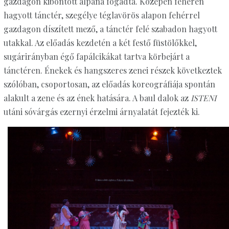
gazdagon kibontott álpaná fogadta. Közepén fehéren
hagyott tánctér, szegélye téglavörös alapon fehérrel
gazdagon díszített mező, a tánctér felé szabadon hagyott
utakkal. Az előadás kezdetén a két festő füstölőkkel,
sugárirányban égő fapálcikákat tartva körbejárt a
tánctéren. Énekek és hangszeres zenei részek következtek
szólóban, csoportosan, az előadás koreográfiája spontán
alakult a zene és az ének hatására. A baul dalok az
ISTENI
utáni sóvárgás ezernyi érzelmi árnyalatát fejezték ki.