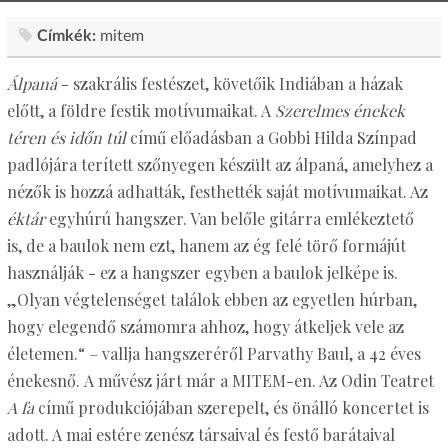
Címkék:
mitem
Álpaná
- szakrális festészet, követőik Indiában a házak
előtt, a földre festik motívumaikat. A
Szerelmes énekek
téren és időn túl
című előadásban a Gobbi Hilda Színpad
padlójára terített szőnyegen készült az álpaná, amelyhez a
nézők is hozzá adhatták, festhették saját motívumaikat. Az
éktár
egyhúrú hangszer. Van belőle gitárra emlékeztető
is, de a baulok nem ezt, hanem az ég felé törő formájút
használják - ez a hangszer egyben a baulok jelképe is.
„Olyan végtelenséget találok ebben az egyetlen húrban,
hogy elegendő számomra ahhoz, hogy átkeljek vele az
életemen.“ – vallja hangszeréről Parvathy Baul, a 42 éves
énekesnő. A művész járt már a MITEM-en. Az Odin Teatret
A fa
című produkciójában szerepelt, és önálló koncertet is
adott. A mai estére zenész társaival és festő barátaival