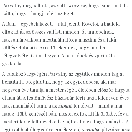
Parvathy meghallotta, az volt az érzése, hogy ismeri a dalt.
Látta, hogy a hangja eléri az Eget.
A Bául – egyebek között - utat jelent. Követői, a báulok,
elfogadják az összes vallást, minden jót ünnepelnek,
hagyományaikban megtalálhatók a muszlim és a fakír
költészet dalai is. Arra törekednek, hogy minden
lélegzetvételük ima legyen. A bauli éneklés spirituális
gyakorlat.
A találkozó legvégén Parvathy az együttes minden tagját
bemutatta. Megtudtuk, hogy az egyik dobosa, aki már
negyven éve tanulja a mesterségét, életében először hagyta
el faluját. A festőművész házaspár férfi tagja kilencven éves
nagymamájától tanulja az
álpaná
fortélyait – mind a mai
napig. Több zenészét bául mesterek fogadták örökbe, így a
mesterük mellett nevelkedve nőttek bele a hagyományba. A
leginkább állóhegedűre emlékeztető
sarindá
n játszó zenész