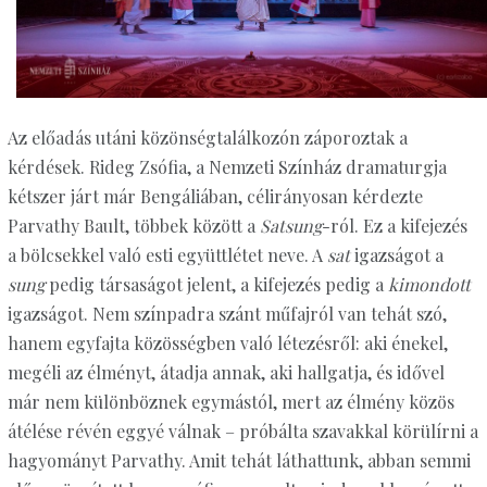
Az előadás utáni közönségtalálkozón záporoztak a
kérdések. Rideg Zsófia, a Nemzeti Színház dramaturgja
kétszer járt már Bengáliában, célirányosan kérdezte
Parvathy Bault, többek között a
Satsung
-ról. Ez a kifejezés
a bölcsekkel való esti együttlétet neve. A
sat
igazságot a
sung
pedig társaságot jelent, a kifejezés pedig a
kimondott
igazságot. Nem színpadra szánt műfajról van tehát szó,
hanem egyfajta közösségben való létezésről: aki énekel,
megéli az élményt, átadja annak, aki hallgatja, és idővel
már nem különböznek egymástól, mert az élmény közös
átélése révén eggyé válnak – próbálta szavakkal körülírni a
hagyományt Parvathy. Amit tehát láthattunk, abban semmi