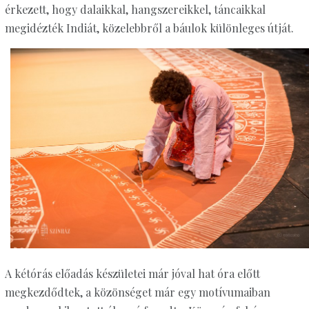
érkezett, hogy dalaikkal, hangszereikkel, táncaikkal
megidézték Indiát, közelebbről a báulok különleges útját.
A kétórás előadás készületei már jóval hat óra előtt
megkezdődtek, a közönséget már egy motívumaiban