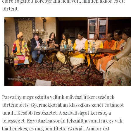
előre rögzített koreográfia nem volt, minden akkor és ott
történt.
Parvathy megosztotta velünk művészi útkeresésének
történetét is: Gyermekkorában klasszikus zenét és táncot
tanult. Később festészetet. A szabadságot kereste, a
teljességet. Egy utazása során felszállt a vonatra egy vak
baul énekes, és megpendítette
éktár
ját. Amikor ezt