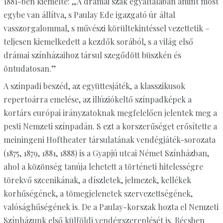
1881-ben kiemelte: „A drámai szak egyáltalában amint most
egybe van állítva, s Paulay Ede igazgató úr által
vasszorgalommal, s művészi körültekintéssel vezettetik –
teljesen kiemelkedett a kezdők sorából, s a világ első
drámai színházaihoz társul szegődött büszkén és
öntudatosan.”
A színpadi beszéd, az együttesjáték, a klasszikusok
repertoárra emelése, az illúziókeltő színpadképek a
kortárs európai irányzatoknak megfelelően jelentek meg a
pesti Nemzeti színpadán. S ezt a korszerűséget erősítette a
meiningeni Hoftheater társulatának vendégjáték-sorozata
(1875, 1879, 1881, 1888) is a Gyapjú utcai Német Színházban,
ahol a közönség tanúja lehetett a történeti hitelességre
törekvő szcenikának, a díszletek, jelmezek, kellékek
korhűségének, a tömegjelenetek szervezettségének,
valósághűségének is. De a Paulay-korszak hozta el Nemzeti
Színházunk első külföldi vendégszereplését is. Bécsben