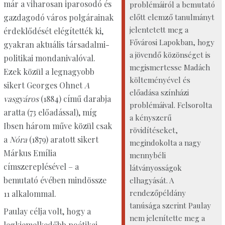
már a viharosan iparosodó és
problémáiról a bemutató
előtt elemző tanulmányt
gazdagodó város polgárainak
jelentetett meg a
érdeklődését elégítették ki,
Fővárosi Lapokban, hogy
gyakran aktuális társadalmi-
a jövendő közönséget is
politikai mondanivalóval.
megismertesse Madách
Ezek közül a legnagyobb
költeményével és
sikert Georges Ohnet
A
előadása színházi
vasgyáros
(1884) című darabja
problémáival. Felsorolta
aratta (73 előadással), míg
a kényszerű
Ibsen három műve közül csak
rövidítéseket,
a
Nóra
(1879) aratott sikert
megindokolta a nagy
Márkus Emília
mennybéli
címszereplésével – a
látványosságok
bemutató évében mindössze
elhagyását. A
rendezőpéldány
11 alkalommal.
tanúsága szerint Paulay
Paulay célja volt, hogy a
nem jelenítette meg a
legkiemelkedőbb poétikai