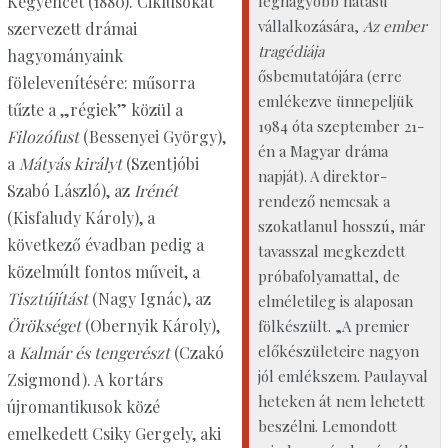
legnagyobb hatású
Kegyencét (1880). Ciklusokat
vállalkozására,
Az ember
szervezett drámai
tragédiája
hagyományaink
ősbemutatójára (erre
fölelevenítésére: műsorra
emlékezve ünnepeljük
tűzte a „régiek” közül a
1984 óta szeptember 21-
Filozófust
(Bessenyei György),
én a Magyar dráma
a
Mátyás királyt
(Szentjóbi
napját). A direktor-
Szabó László), az
Irénét
rendező nemcsak a
(Kisfaludy Károly), a
szokatlanul hosszú, már
következő évadban pedig a
tavasszal megkezdett
közelmúlt fontos műveit, a
próbafolyamattal, de
Tisztújítást
(Nagy Ignác), az
elméletileg is alaposan
Örökséget
(Obernyik Károly),
fölkészült. „A premier
előkészületeire nagyon
a
Kalmár és tengerészt
(Czakó
jól emlékszem. Paulayval
Zsigmond). A kortárs
heteken át nem lehetett
újromantikusok közé
beszélni. Lemondott
emelkedett Csiky Gergely, aki