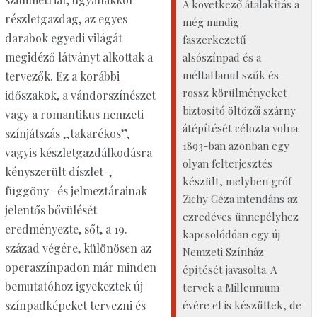
A következő átalakítás a
részletgazdag, az egyes
még mindig
darabok egyedi világát
faszerkezetű
megidéző látványt alkottak a
alsószínpad és a
méltatlanul szűk és
tervezők. Ez a korábbi
rossz körülményeket
időszakok, a vándorszínészet
biztosító öltözői szárny
vagy a romantikus nemzeti
átépítését célozta volna.
színjátszás „takarékos”,
1893-ban azonban egy
vagyis készletgazdálkodásra
olyan felterjesztés
kényszerült díszlet-,
készült, melyben gróf
függöny- és jelmeztárainak
Zichy Géza intendáns az
jelentős bővülését
ezredéves ünnepélyhez
eredményezte, sőt, a 19.
kapcsolódóan egy új
század végére, különösen az
Nemzeti Színház
operaszínpadon már minden
építését javasolta. A
bemutatóhoz igyekeztek új
tervek a Millennium
évére el is készültek, de
színpadképeket tervezni és