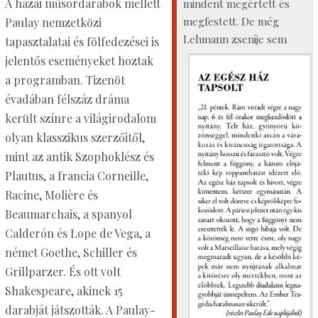
A hazai műsordarabok mellett
mindent megértett és
megfestett. De még
Paulay nemzetközi
Lehmann zsenije
sem
tapasztalatai és fölfedezései is
jelentős eseményeket hoztak
a programban. Tizenöt
évadában félszáz dráma
került színre a világirodalom
olyan klasszikus szerzőitől,
mint az antik Szophoklész és
Plautus, a francia Corneille,
Racine, Molière és
Beaumarchais, a spanyol
Calderón és Lope de Vega, a
német Goethe, Schiller és
Grillparzer. És ott volt
Shakespeare, akinek 15
darabját játszották. A Paulay-