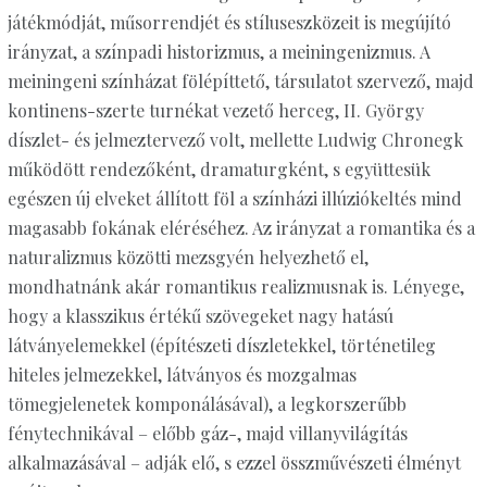
játékmódját, műsorrendjét és stíluseszközeit is megújító
irányzat, a színpadi historizmus, a meiningenizmus. A
meiningeni színházat fölépíttető, társulatot szervező, majd
kontinens-szerte turnékat vezető herceg, II. György
díszlet- és jelmeztervező volt, mellette Ludwig Chronegk
működött rendezőként, dramaturgként, s együttesük
egészen új elveket állított föl a színházi illúziókeltés mind
magasabb fokának eléréséhez. Az irányzat a romantika és a
naturalizmus közötti mezsgyén helyezhető el,
mondhatnánk akár romantikus realizmusnak is. Lényege,
hogy a klasszikus értékű szövegeket nagy hatású
látványelemekkel (építészeti díszletekkel, történetileg
hiteles jelmezekkel, látványos és mozgalmas
tömegjelenetek komponálásával), a legkorszerűbb
fénytechnikával – előbb gáz-, majd villanyvilágítás
alkalmazásával – adják elő, s ezzel összművészeti élményt