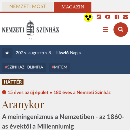
MAGAZIN
NEMZETI MOST
2026. augusztus 8. -
László
Napja
SZÍNHÁZI OLIMPIA
MITEM
HÁTTÉR
15 éves az új épület • 180 éves a Nemzeti Színház
Aranykor
A meiningenizmus a Nemzetiben - az 1860-
as évektől a Millenniumig