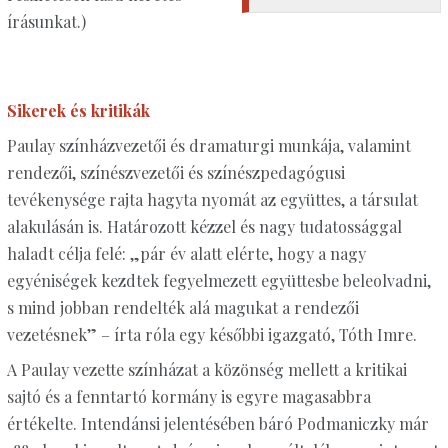
írásunkat.)
Sikerek és kritikák
Paulay színházvezetői és dramaturgi munkája, valamint
rendezői, színészvezetői és színészpedagógusi
tevékenysége rajta hagyta nyomát az együttes, a társulat
alakulásán is. Határozott kézzel és nagy tudatossággal
haladt célja felé: „pár év alatt elérte, hogy a nagy
egyéniségek kezdtek fegyelmezett együttesbe beleolvadni,
s mind jobban rendelték alá magukat a rendezői
vezetésnek” – írta róla egy későbbi igazgató, Tóth Imre.
A Paulay vezette színházat a közönség mellett a kritikai
sajtó és a fenntartó kormány is egyre magasabbra
értékelte. Intendánsi jelentésében báró Podmaniczky már