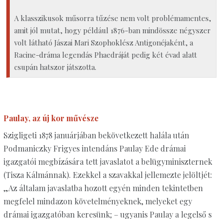
A klasszikusok műsorra tűzése nem volt problémamentes,
amit jól mutat, hogy például 1876-ban mindössze négyszer
volt látható Jászai Mari Szophoklész Antigonéjaként, a
Racine-dráma legendás Phaedráját pedig két évad alatt
csupán hatszor játszotta.
Paulay, az új kor művésze
Szigligeti 1878 januárjában bekövetkezett halála után
Podmaniczky Frigyes intendáns Paulay Ede drámai
igazgatói megbízására tett javaslatot a belügyminiszternek
(Tisza Kálmánnak). Ezekkel a szavakkal jellemezte jelöltjét:
„Az általam javaslatba hozott egyén minden tekintetben
megfelel mindazon követelményeknek, melyeket egy
drámai igazgatóban keresünk; – ugyanis Paulay a legelső s