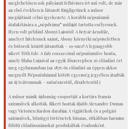
meglehetősen sok pályázati felhívásra írt mű volt, de már
az első években is látszott Szigligetinek a műsor
megújítását célzó igyekezete. A korábbi népszínmű
átalakítására a „népdráma” műfaját tartotta esélyesnek.
Ilyen volt például Abonyi Lajostól
A betyár kendője
,
amelyet hitelesnek szánt, Abony környéki népviseletben
és bútorok között játszottak – 19-szer! A legnagyobb
sikert Tóth Ede
A falu rossza
című népszínműve hozta,
amely Blaha Lujzával az egyik főszerepben 26 előadást ért
meg egyhuzamban (az 1875-ös előadást az éppen akkor
megnyílt Népszínházzal kötött egyezség jegyében átadták
az új teátrumnak – színészestül, díszletestül.)
A műsor másik újdonság-csoportját a kortárs francia
színművek alkották. Sikert hoztak ifjabb Alexandre Dumas
vagy Victorien Sardou darabjai. A vígjátékok és a polgári
színművek, bűnügyi történetek húszas, ritkábban harminc
fölötti előadásszámokat produkáltak évadonként.