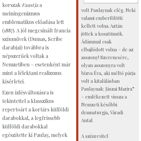
korszak
Faustja
a
volt Paulaynak elég. Neki
meiningenizmus
valami emberfölötti
emblematikus előadása lett
kellett volna. Aztán
(1887). A jól megcsinált francia
jöttek a kosztümök.
színművek (Dumas, Scribe
Ádámmal csak
darabjai) továbbra is
elbajlódott volna – de az
népszerűek voltak a
asszony! Szerencsére,
Nemzetiben – esetenként már
olyan asszonyra volt
mint a lélektani realizmus
bízva Éva, aki méltó párja
volt a kitalálásban
kísérletei.
Paulaynak: Jászai Marira”
Ezen ízlésváltozásra is
– emlékezett vissza a
tekintettel a klasszikus
Nemzeti későbbi
repertoárt a kortárs külföldi
dramaturgja, Váradi
darabokkal, a legfrissebb
Antal.
külföldi darabokkal
egészítette ki Paulay, melyek
A színrevitel