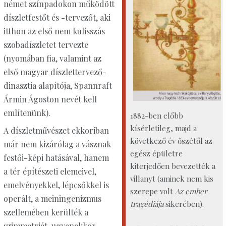
német színpadokon működött
díszletfestőt és -tervezőt, aki
itthon az első nem kulisszás
szobadíszletet tervezte
(nyomában fia, valamint az
első magyar díszlettervező-
dinasztia alapítója, Spannraft
Ármin Ágoston nevét kell
említenünk).
1882-ben előbb
kísérletileg, majd a
A díszletművészet ekkoriban
következő év őszétől az
már nem kizárólag a vásznak
egész épületre
festői-képi hatásával, hanem
kiterjedően bevezették a
a tér építészeti elemeivel,
villanyt (aminek nem kis
emelvényekkel, lépcsőkkel is
szerepe volt
Az ember
operált, a meiningenizmus
tragédiája
sikerében).
szellemében kerülték a
szimmetriát, ugyanakkor