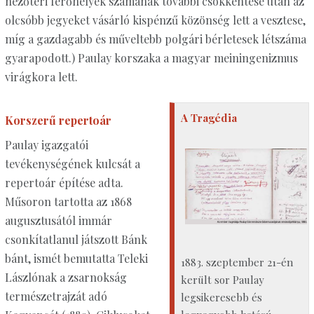
nézőtéri férőhelyek számának további csökkentése után az
olcsóbb jegyeket vásárló kispénzű közönség lett a vesztese,
míg a gazdagabb és műveltebb polgári bérletesek létszáma
gyarapodott.) Paulay korszaka a magyar meiningenizmus
virágkora lett.
A Tragédia
Korszerű repertoár
Paulay igazgatói
tevékenységének kulcsát a
repertoár építése adta.
Műsoron tartotta az 1868
augusztusától immár
csonkítatlanul játszott Bánk
bánt, ismét bemutatta Teleki
1883. szeptember 21-én
Lászlónak a zsarnokság
került sor Paulay
természetrajzát adó
legsikeresebb és