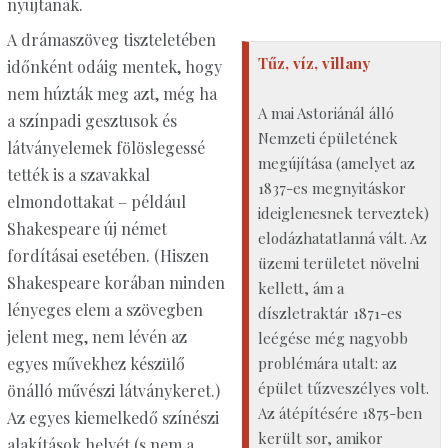
nyújtanak.
A drámaszöveg tiszteletében
Tűz, víz, villany
időnként odáig mentek, hogy
nem húzták meg azt, még ha
A mai Astoriánál álló
a színpadi gesztusok és
Nemzeti épületének
látványelemek fölöslegessé
megújítása (amelyet az
tették is a szavakkal
1837-es megnyitáskor
elmondottakat – például
ideiglenesnek terveztek)
Shakespeare új német
elodázhatatlanná vált. Az
fordításai esetében. (Hiszen
üzemi területet növelni
Shakespeare korában minden
kellett, ám a
lényeges elem a szövegben
díszletraktár 1871-es
jelent meg, nem lévén az
leégése még nagyobb
problémára utalt: az
egyes művekhez készülő
épület tűzveszélyes volt.
önálló művészi látványkeret.)
Az átépítésére 1875-ben
Az egyes kiemelkedő színészi
került sor, amikor
alakítások helyét (s nem a