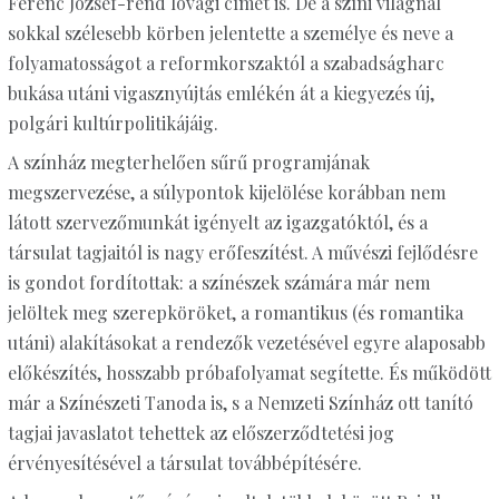
Ferenc József-rend lovagi címét is. De a színi világnál
sokkal szélesebb körben jelentette a személye és neve a
folyamatosságot a reformkorszaktól a szabadságharc
bukása utáni vigasznyújtás emlékén át a kiegyezés új,
polgári kultúrpolitikájáig.
A színház megterhelően sűrű programjának
megszervezése, a súlypontok kijelölése korábban nem
látott szervezőmunkát igényelt az igazgatóktól, és a
társulat tagjaitól is nagy erőfeszítést. A művészi fejlődésre
is gondot fordítottak: a színészek számára már nem
jelöltek meg szerepköröket, a romantikus (és romantika
utáni) alakításokat a rendezők vezetésével egyre alaposabb
előkészítés, hosszabb próbafolyamat segítette. És működött
már a Színészeti Tanoda is, s a Nemzeti Színház ott tanító
tagjai javaslatot tehettek az előszerződtetési jog
érvényesítésével a társulat továbbépítésére.