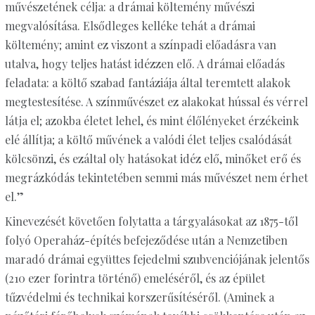
művészetének célja: a drámai költemény művészi
megvalósítása. Elsődleges kelléke tehát a drámai
költemény; amint ez viszont a színpadi előadásra van
utalva, hogy teljes hatást idézzen elő. A drámai előadás
feladata: a költő szabad fantáziája által teremtett alakok
megtestesítése. A színművészet ez alakokat hússal és vérrel
látja el; azokba életet lehel, és mint élőlényeket érzékeink
elé állítja; a költő művének a valódi élet teljes csalódását
kölcsönzi, és ezáltal oly hatásokat idéz elő, minőket erő és
megrázkódás tekintetében semmi más művészet nem érhet
el.”
Kinevezését követően folytatta a tárgyalásokat az 1875-től
folyó Operaház-építés befejeződése után a Nemzetiben
maradó drámai együttes fejedelmi szubvenciójának jelentős
(210 ezer forintra történő) emeléséről, és az épület
tűzvédelmi és technikai korszerűsítéséről. (Aminek a