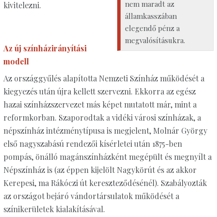
nem maradt az
kivitelezni.
államkasszában
elegendő pénz a
megvalósításukra.
Az új színházirányítási
modell
Az országgyűlés alapította Nemzeti Színház működését a
kiegyezés után újra kellett szervezni. Ekkorra az egész
hazai színházszervezet más képet mutatott már, mint a
reformkorban. Szaporodtak a vidéki városi színházak, a
népszínház intézménytípusa is megjelent, Molnár György
első nagyszabású rendezői kísérletei után 1875-ben
pompás, önálló magánszínházként megépült és megnyílt a
Népszínház is (az éppen kijelölt Nagykörút és az akkor
Kerepesi, ma Rákóczi út kereszteződésénél). Szabályozták
az országot bejáró vándortársulatok működését a
színikerületek kialakításával.