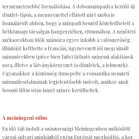
természetesebbé formálódása. A dobozszínpadra kerülő új
díszlet-típus, a mennyezettel ellátott zárt szoba is
hozzájárult ahhoz, hogy a színpadi beszéd közeledhetett a
hétköznapi társalgás hangerejéhez, ritmusához. A nézőtéri
széksorokban ülők számára egyre inkább a valószerűség
illúzióját kelthette a franciás, úgynevezett jól megcsinált
színművekben (piéce bien faite) látható színészi alakítások
sora, illetve a látványkörnyezet (a díszletek, a jelmezek).
Ugyanakkor a közönség ünnepelte a romantika nemzeti
színműirodalmának legjelentősebb műveit, amikor azok
hosszú tiltás után ismét színre kerülhettek.
A meiningeni stílus
Ez idő tájt indult a szászországi Meiningenben működött
városi-udvari színházból egész Európát meghódító, a kor