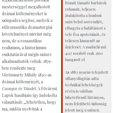
Rómát támadó barbárok
mesterséggel megalkotott
rohamát, teljesen
drámai költeményeket is
átalakította a londoni
színpadra segítse, melyek a
szín belső sorrendjét,
stílromantika dramaturgiai
elhagyta a haláltáncot s
követelményei szerint még
vele Éva apoteózisát, és
teljesen kimaradt az
nem, de a romantikus
űrjelenet. A madáchi mű
realizmus, a historizmus
4117 sorából csak 2560
eszköztárával mégis színre
hangzott el.
alkalmazhatók voltak. 1879-
ben rendezte meg
Az 1883 nyarán telepített
Vörösmarty Mihály 1830-as
villanyvilágítás adta
drámai költeményét, a
technikai lehetőségek
Csongor és Tündét
. A Fővárosi
révén is valóban
Lapok hasábjain így indokolta
hihetetlenül látványos,
választását: „lehetetlen, hogy
nem felejthető újdonság
ma, midőn nyelvünk a
jelent meg a színen.