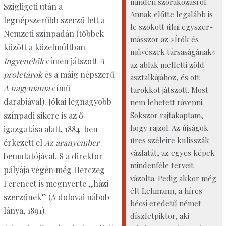
minden szórakozásról.
Szigligeti után a
Annak előtte legalább is
legnépszerűbb szerző lett a
le szokott ülni egyszer-
Nemzeti színpadán (többek
másszor az »Írók és
között a közelmúltban
művészek társaságának«
Ingyenélők
címen játszott
A
az ablak melletti zöld
proletárok
és a máig népszerű
asztalkájához, és ott
A nagymama
című
tarokkot játszott. Most
darabjával). Jókai legnagyobb
nem lehetett rávenni.
Sokszor rajtakaptam,
színpadi sikere is az ő
hogy rajzol. Az újságok
igazgatása alatt, 1884-ben
üres széleire kulisszák
érkezett el
Az aranyember
vázlatát, az egyes képek
bemutatójával. S a direktor
mindenféle terveit
pályája végén még Herczeg
vázolta. Pedig akkor még
Ferencet is megnyerte „házi
élt Lehmann, a híres
szerzőnek” (A dolovai nábob
bécsi eredetű német
lánya, 1891).
díszletpiktor, aki