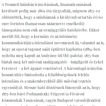
A Nemzeti Színház irányításának, finanszírozásának
kérdéseit pedig már 1869 óta tárgyalták, mígnem 1873-ra
eldöntötték, hogy a színháznak a királyi udvartartás évi 60
ezer forintos (hamarosan százezerre emelkedő)
támogatása nem esik az országgyűlés hatókörébe. Ekkor
merült föl, hogy a kormány és az intézmény
kommunikációjára intendánst nevezzenek ki, valamint az is,
hogy az operai tagozat saját épületet kaphatna (1884-ben
nyitotta meg kapuit az Andrássy úti Ybl-palota). 1873-ban
bíztak meg két művészi szakigazgatót – Szigligetit és Erkel
Ferencet – a két ágazat vezetésével. A háromtagú irányítás
hosszú időre biztosította a felsőbbségeknek felelős
intendáns és a szakemberekből álló művészi vezetés
egyensúlyát. Messze ható döntésnek bizonyult az is, hogy
1875-ben báró Podmaniczky Frigyest (a Fővárosi
Közmunkák Tanácsának, vagyis Budapest városfejlesztési