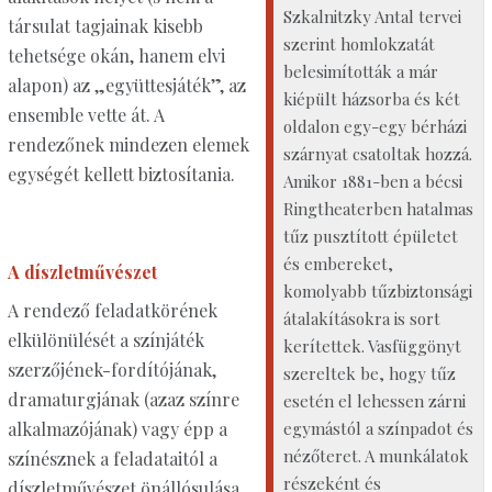
Szkalnitzky Antal tervei
társulat tagjainak kisebb
szerint homlokzatát
tehetsége okán, hanem elvi
belesimították a már
alapon) az „együttesjáték”, az
kiépült házsorba és két
ensemble vette át. A
oldalon egy-egy bérházi
rendezőnek mindezen elemek
szárnyat csatoltak hozzá.
egységét kellett biztosítania.
Amikor 1881-ben a bécsi
Ringtheaterben hatalmas
tűz pusztított épületet
és embereket,
A díszletművészet
komolyabb tűzbiztonsági
A rendező feladatkörének
átalakításokra is sort
elkülönülését a színjáték
kerítettek. Vasfüggönyt
szerzőjének-fordítójának,
szereltek be, hogy tűz
dramaturgjának (azaz színre
esetén el lehessen zárni
egymástól a színpadot és
alkalmazójának) vagy épp a
nézőteret. A munkálatok
színésznek a feladataitól a
részeként és
díszletművészet önállósulása