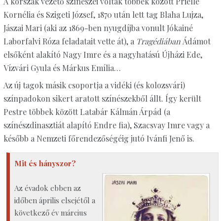
A korszak vezető színészei voltak többek között Prielle
Kornélia és Szigeti József, 1870 után lett tag Blaha Lujza,
Jászai Mari (aki az 1869-ben nyugdíjba vonult Jókainé
Laborfalvi Róza feladatait vette át), a
Tragédiában
Ádámot
elsőként alakító Nagy Imre és a nagyhatású Újházi Ede,
Vízvári Gyula és Márkus Emília…
Az új tagok másik csoportja a vidéki (és kolozsvári)
színpadokon sikert aratott színészekből állt. Így került
Pestre többek között Latabár Kálmán Árpád (a
színészdinasztiát alapító Endre fia), Szacsvay Imre vagy a
később a Nemzeti főrendezőségéig jutó Ivánfi Jenő is.
Mit és hányszor?
Az évadok ebben az
időben április elsejétől a
következő év március