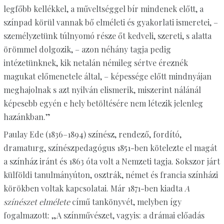
legfőbb kellékkel, a műveltséggel bír mindenek előtt, a
színpad körül vannak bő elméleti és gyakorlati ismeretei, –
személyzetünk túlnyomó része őt kedveli, szereti, s alatta
örömmel dolgozik, – azon néhány tagja pedig
intézetünknek, kik netalán némileg sértve éreznék
magukat előmenetele által, – képessége előtt mindnyájan
meghajolnak s azt nyilván elismerik, miszerint nálánál
képesebb egyén e hely betöltésére nem létezik jelenleg
hazánkban.”
Paulay Ede (1836–1894) színész, rendező, fordító,
dramaturg, színészpedagógus 1851-ben kötelezte el magát
a színház iránt és 1863 óta volt a Nemzeti tagja. Sokszor járt
külföldi tanulmányúton, osztrák, német és francia színházi
körökben voltak kapcsolatai. Már 1871-ben kiadta
A
színészet elmélete
című tankönyvét, melyben így
fogalmazott: „A színművészet, vagyis: a drámai előadás