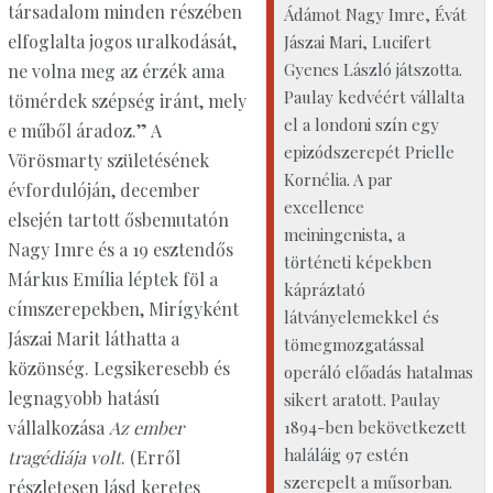
társadalom minden részében
Ádámot Nagy Imre, Évát
elfoglalta jogos uralkodását,
Jászai Mari, Lucifert
Gyenes László játszotta.
ne volna meg az érzék ama
Paulay kedvéért vállalta
tömérdek szépség iránt, mely
el a londoni szín egy
e műből áradoz.” A
epizódszerepét Prielle
Vörösmarty születésének
Kornélia. A par
évfordulóján, december
excellence
elsején tartott ősbemutatón
meiningenista, a
Nagy Imre és a 19 esztendős
történeti képekben
Márkus Emília léptek föl a
kápráztató
címszerepekben, Mirígyként
látványelemekkel és
Jászai Marit láthatta a
tömegmozgatással
közönség. Legsikeresebb és
operáló előadás hatalmas
legnagyobb hatású
sikert aratott. Paulay
1894-ben bekövetkezett
vállalkozása
Az ember
haláláig 97 estén
tragédiája volt
. (Erről
szerepelt a műsorban.
részletesen lásd keretes