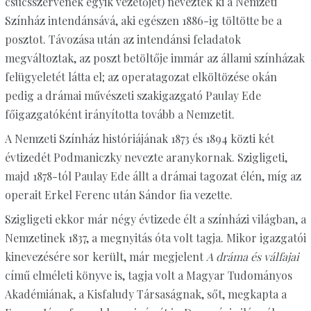
csúcsszervének egyik vezetőjét) nevezték ki a Nemzeti
Színház intendánsává, aki egészen 1886-ig töltötte be a
posztot. Távozása után az intendánsi feladatok
megváltoztak, az poszt betöltője immár az állami színházak
felügyeletét látta el; az operatagozat elköltözése okán
pedig a drámai művészeti szakigazgató Paulay Ede
főigazgatóként irányította tovább a Nemzetit.
A Nemzeti Színház históriájának 1873 és 1894 közti két
évtizedét Podmaniczky nevezte aranykornak. Szigligeti,
majd 1878-tól Paulay Ede állt a drámai tagozat élén, míg az
operait Erkel Ferenc után Sándor fia vezette.
Szigligeti ekkor már négy évtizede élt a színházi világban, a
Nemzetinek 1837, a megnyitás óta volt tagja. Mikor igazgatói
kinevezésére sor került, már megjelent
A dráma és válfajai
című elméleti könyve is, tagja volt a Magyar Tudományos
Akadémiának, a Kisfaludy Társaságnak, sőt, megkapta a