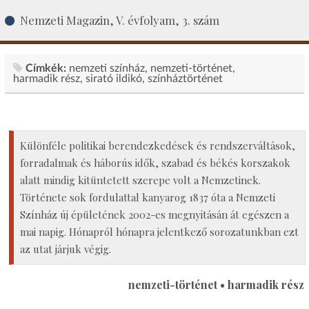
Nemzeti Magazin, V. évfolyam, 3. szám
Címkék:
nemzeti színház
nemzeti-történet
harmadik rész
sirató ildikó
színháztörténet
Különféle politikai berendezkedések és rendszerváltások,
forradalmak és háborús idők, szabad és békés korszakok
alatt mindig kitüntetett szerepe volt a Nemzetinek.
Története sok fordulattal kanyarog 1837 óta a Nemzeti
Színház új épületének 2002-es megnyitásán át egészen a
mai napig. Hónapról hónapra jelentkező sorozatunkban ezt
az utat járjuk végig.
nemzeti-történet • harmadik rész