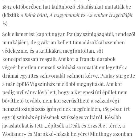
1892 októberében hat különböző előadásukat mutatták be
(köztük a
Bánk bánt
,
A nagymamát
és
Az ember tragédiáját
is
).
Sok elismerést kapott ugyan Paulay színigazgatói, rendezői
munkájáért, de gyakran kellett támadásokkal szemben
védekeznie, és a kritikákra megfontoltan, sőt
koncepciózusan reagált. Amikor a francia darabok
végeérhetetlen nemzeti színházi sorozatát emlegették a
drámai együttes színvonalát számon kérve, Paulay sürgette
a már épülő Vígszínház mielőbbi megnyitását. Amikor
pedig nyilvánvalóvá lett, hogy a Kerepesi úti épület nem
bővíthető tovább, nem korszerűsíthető a századvégi
nemzeti színjátszás igényeinek megfelelően, 1893-ban írt
egy új színház építésének szükséges voltáról. Később
javaslatokat is tett: „építsék a Deák és Erzsébet térre, a
Wodianer- és Marokkó-házak helyére! Minthogy azonban