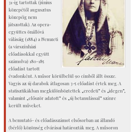
31-ig tartottak (június
közepétől augusztus
közepéig nem
játszottak). Az opera-
együttes önállóvá
válásáig (1884) a Nemzeti
(a várszínházi
előadásokkal együtt
számolva) 180-185
előadást tartott
évadonként. A műsor körülbelül 90 címből állt össze.
Vagyis az új darabok átlagosan 3-5 előadást értek meg. A
statisztikákban megkülönböztettek „eredeti” és „idegen”,
valamint „először adatott” és „új betanulással” színre
került műveket.
A bemutató- és előadásszámot elsősorban az állandó
(bérlő) közönség elvárásai határozták meg. A műsoron