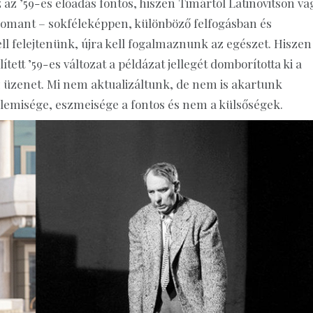
z az ’59-es előadás fontos, hiszen Timártól Latinovitson va
k Lomant – sokféleképpen, különböző felfogásban és
l felejtenünk, újra kell fogalmaznunk az egészet. Hiszen
tt ’59-es változat a példázat jellegét domborította ki a
t az üzenet. Mi nem aktualizáltunk, de nem is akartunk
llemisége, eszmeisége a fontos és nem a külsőségek.