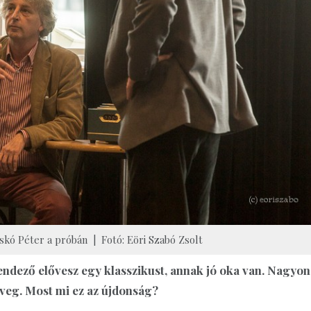
skó Péter a próbán | Fotó: Eöri Szabó Zsolt
endező elővesz egy klasszikust, annak jó oka van. Nagyon
öveg. Most mi ez az újdonság?