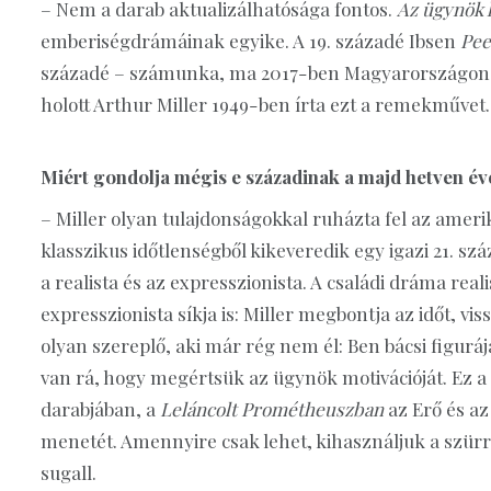
– Nem a darab aktualizálhatósága fontos.
Az ügynök 
emberiségdrámáinak egyike. A 19. századé Ibsen
Pee
századé – számunka, ma 2017-ben Magyarországo
holott Arthur Miller 1949-ben írta ezt a remekművet.
Miért gondolja mégis e századinak a majd hetven éve
– Miller olyan tulajdonságokkal ruházta fel az ameri
klasszikus időtlenségből kikeveredik egy igazi 21. száz
a realista és az expresszionista. A családi dráma reali
expresszionista síkja is: Miller megbontja az időt, v
olyan szereplő, aki már rég nem él: Ben bácsi figurá
van rá, hogy megértsük az ügynök motivációját. Ez 
darabjában, a
Leláncolt Prométheuszban
az Erő és a
menetét. Amennyire csak lehet, kihasználjuk a szürr
sugall.