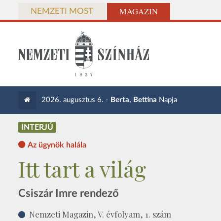
MAGAZIN
NEMZETI MOST
2026. augusztus 6. -
Berta, Bettina
Napja
INTERJÚ
Az ügynök halála
Itt tart a világ
Csiszár Imre rendező
Nemzeti Magazin, V. évfolyam, 1. szám