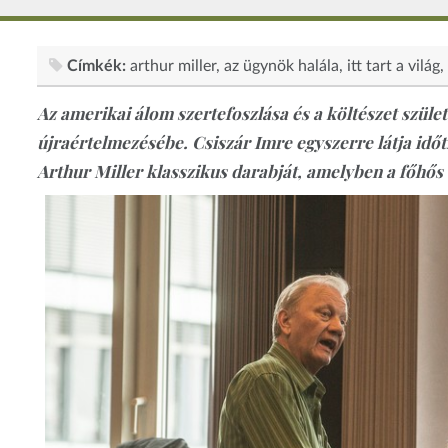
Címkék:
arthur miller
az ügynök halála
itt tart a világ
Az amerikai álom szertefoszlása és a költészet szüle
újraértelmezésébe. Csiszár Imre egyszerre látja idő
Arthur Miller klasszikus darabját, amelyben a főhős 