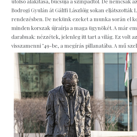
utolsó alakítása, búcsúja a szín­padtól. De nemcsak a
Bodrogi Gyulán át Gálffi Lászlóig sokan eljátszottá
rendezésben. De nekünk ezeket a munka során el kel
minden korszak újraírja a maga ügynökét. A már említe
darabnak: nézzétek, jelenleg itt tart a világ. Ez vol
visszamenni ’49-be, a megírás pillanatába. A mű sze