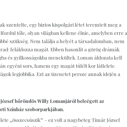
ak szentelte, egy biztos kispolgári létet teremtett meg a
ordul tőle, olyan világban kellene élnie, amelyben erre 
öbbé szükség. Nem találja a helyét a társadalomban, nem
 marad: feláldozza magát. Ebben hasonlít a görög drámák
gba és gyilkosságokba menekültek. Loman áldozata kell
n egyéni sors, hanem egy magát túlélt kor látlelete.
ágok legjobbika. Ezt az üzenetet persze annak idején a
 József bőröndös Willy Lomanjáról beleégett az
zeti Színház szoborparkjában.
lete „összecsúszik” – ez volt a nagybeteg Tímár József