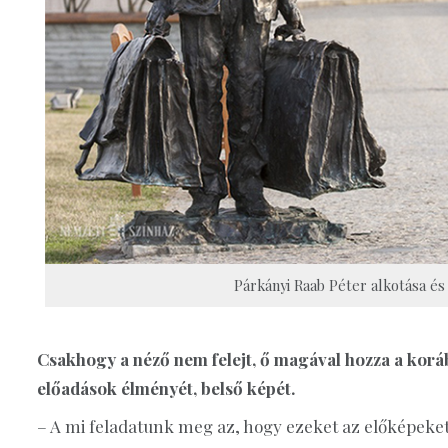
Párkányi Raab Péter alkotása és 
Csakhogy a néző nem felejt, ő magával hozza a korá
előadások élményét, belső képét.
– A mi feladatunk meg az, hogy ezeket az előképeke