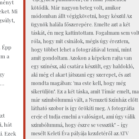
lményt
kötődik. Már nagyon beteg volt, amikor
ket. Mi
módomban állt végigkövetni, hogy készül Az
gsúlyt,
ügynök halála főszerepére. Emelte azt a két
táskát, én meg kattintottam. Fogalmam sem vol
róla, hogy mit csinálok, mégis úgy éreztem,
. Épp
hogy többet lehet a fotográfiával tenni, mint
em a
amit gondoltam. Azokon a képeken rajta van
egy színész, aki csatára készült, egy haldokló,
gy
aki még el akart játszani egy szerepet, és azt
s…
mondta magában: 'ma este kell, hogy még
sikerüljön". Ez a két táska, amit Tímár emelt, ma
már szimbólummá vált, a Nemzeti Színház előtt
látható szobor is így örökíti meg. A fotográfia
zt
ereje el tudja emelni a valóságot, ami úgy válik
, hát
szimbólummá, hogy észre se vesszük" - így
i. Ezek
mesélt Keleti Éva pályája kezdetéről az ATV