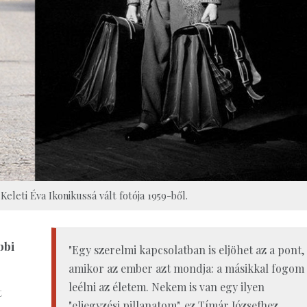
Keleti Éva Ikonikussá vált fotója 1959-ből.
bbi
"Egy szerelmi kapcsolatban is eljöhet az a pont,
amikor az ember azt mondja: a másikkal fogom
leélni az életem. Nekem is van egy ilyen
t
"eljegyzési pillanatom", ez Tímár Józsefhez