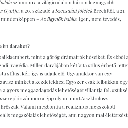
halála
számomra a világirodalom három legnagyobb
r Gyntje
, a 20. századé a
Szecsuáni jólélek
Brechttől, a 21.
n mindenképpen –
Az ügynök halála
. Igen, nem tévedés,
 írt darabot?
kai kisembert, mint a görög drámaírók hőseiket. És ebből 
adi tragédia. Miller darabjában kétfajta stílus érhető tette
sta stílust kér, így is adjuk elő. Ugyanakkor van egy
isszavisz minket a kezdetekhez. Egyszer csak felbukkan egy
ja a gyors meggazdagodás lehetőségét villantja fel, szüks
a szereplő számomra épp olyan, mint Aiszkhülosz
z Erőszak. Valami megbontja a realizmus megszokott
eális megszólalás lehetőségét, ami nagyon mai életérzést