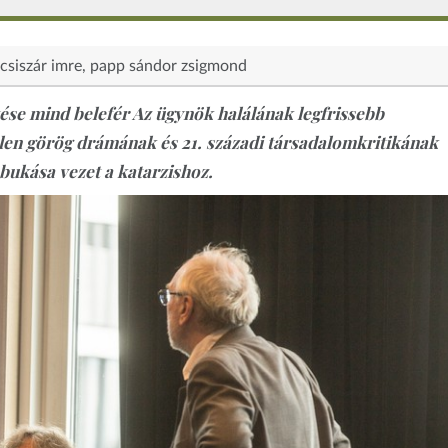
csiszár imre
papp sándor zsigmond
tése mind belefér Az ügynök halálának legfrissebb
tlen görög drámának és 21. századi társadalomkritikának
bukása vezet a katarzishoz.