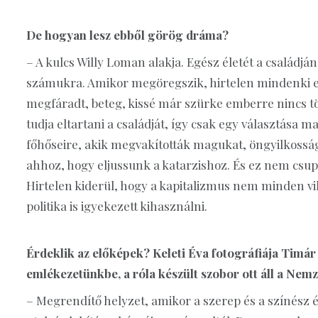
De hogyan lesz ebből görög dráma?
– A kulcs Willy Loman alakja. Egész életét a családján
számukra. Amikor megöregszik, hirtelen mindenki elf
megfáradt, beteg, kissé már szürke emberre nincs t
tudja eltartani a családját, így csak egy választása
főhőseire, akik megvakították magukat, öngyilkossá
ahhoz, hogy eljussunk a katarzishoz. És ez nem csupá
Hirtelen kiderül, hogy a kapitalizmus nem minden vil
politika is igyekezett kihasználni.
Érdeklik az előképek? Keleti Éva fotográfiája Timár
emlékezetünkbe, a róla készült szobor ott áll a Nem
– Megrendítő helyzet, amikor a szerep és a színész é