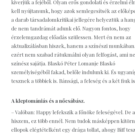
kiverjük a fejéből. Olyan erős gondolati és érzelmi é
kell nyújtanunk, hogy azok semlegesítsék az előképe
a darab társadalomkritikai jellegére helyeztük a han
de nem tandrámát adunk elő. Nagyon fontos, hogy
érzelemgazdag előadás szülessen. Mert én nem az
aktualizálásban hiszek, hanem a színészi munkában
ezért nem szabad rátukmálni olyan felfogást, ami n
színész sajátja. Blaskó Péter Lomanje Blaskó
személyiségéből fakad, belőle indulunk ki. És ugyaní
tesznek a többiek is. Bánsági, a feleség és a két fiuk i
A kleptomániás és a nőcsábász.
– Valóban: Happy lefekszik a főnöke feleségével. De a
hiszem, ez több ennél. Nem tudok másképpen kitörni
ellopok elégtételként egy drága tollat, ahogy Biff tesz