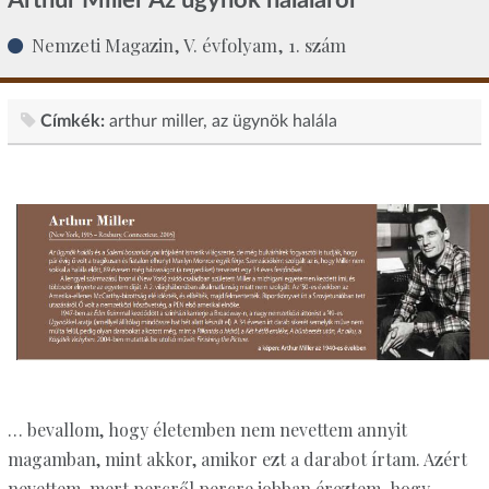
Nemzeti Magazin, V. évfolyam, 1. szám
Címkék:
arthur miller
az ügynök halála
… bevallom, hogy életemben nem nevettem annyit
magamban, mint akkor, amikor ezt a darabot írtam. Azért
nevettem, mert percről percre jobban éreztem, hogy