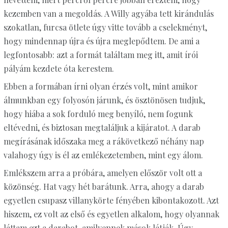
kezemben van a megoldás. A Willy agyába tett kirándulás
szokatlan, furcsa ötlete úgy vitte tovább a cselekményt,
hogy mindennap újra és újra meglepődtem. De ami a
legfontosabb: azt a formát találtam meg itt, amit írói
pályám kezdete óta kerestem.
Ebben a formában írni olyan érzés volt, mint amikor
álmunkban egy folyosón járunk, és ösztönösen tudjuk,
hogy hiába a sok forduló meg benyíló, nem fogunk
eltévedni, és biztosan megtaláljuk a kijáratot. A darab
megírásának időszaka meg a rákövetkező néhány nap
valahogy úgy is él az emlékezetemben, mint egy álom.
Emlékszem arra a próbára, amelyen először volt ott a
közönség. Hat vagy hét barátunk. Arra, ahogy a darab
egyetlen csupasz villanykörte fényében kibontakozott. Azt
hiszem, ez volt az első és egyetlen alkalom, hogy olyannak
láttam ezt a darabot, amilyennek mások látják. Úgy