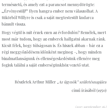
természetű, és amely ezt a parancsot mennydörögte:
„Érvényesülj!” Ilyen hangra ember nem válaszolhat. A
tükörből Willyre is csak a saját megtestesült kudarca
bámult vissza.
Hogy végül is mit érzek ezen az évfordulón? Remélek, mert
most már tudom, hogy az emberek hallgatni akarnak ránk.
Kicsit félek, hogy túlságosan is. És hiszek abban – bár ez a
régi meggyőződésem időnként meginog –, hogy minden
bizalmatlanságunk és ellenségeskedésünk ellenére meg
fogjuk találni a saját emberségünkhöz vezető utat.
Részletek Arthur Miller
„Az ügynök” születésnapjára
című írásából (1950)
(2017. szeptember 26.)