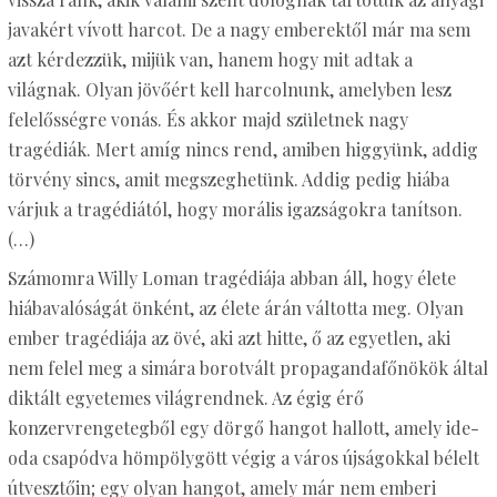
javakért vívott harcot. De a nagy emberektől már ma sem
azt kérdezzük, mijük van, hanem hogy mit adtak a
világnak. Olyan jövőért kell harcolnunk, amelyben lesz
felelősségre vonás. És akkor majd születnek nagy
tragédiák. Mert amíg nincs rend, amiben higgyünk, addig
törvény sincs, amit megszeghetünk. Addig pedig hiába
várjuk a tragédiától, hogy morális igazságokra tanítson.
(…)
Számomra Willy Loman tragédiája abban áll, hogy élete
hiábavalóságát önként, az élete árán váltotta meg. Olyan
ember tragédiája az övé, aki azt hitte, ő az egyetlen, aki
nem felel meg a simára borotvált propagandafőnökök által
diktált egyetemes világrendnek. Az égig érő
konzervrengetegből egy dörgő hangot hallott, amely ide-
oda csapódva hömpölygött végig a város újságokkal bélelt
útvesztőin; egy olyan hangot, amely már nem emberi