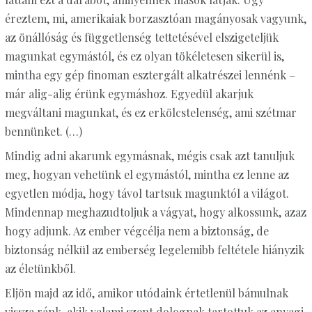
éreztem, mi, amerikaiak borzasztóan magányosak vagyunk,
az önállóság és függetlenség tettetésével elszigeteljük
magunkat egymástól, és ez olyan tökéletesen sikerül is,
mintha egy gép finoman esztergált alkatrészei lennénk –
már alig-alig érünk egymáshoz. Egyedül akarjuk
megváltani magunkat, és ez erkölcstelenség, ami szétmar
bennünket. (…)
Mindig adni akarunk egymásnak, mégis csak azt tanuljuk
meg, hogyan vehetünk el egymástól, mintha ez lenne az
egyetlen módja, hogy távol tartsuk magunktól a világot.
Mindennap meghazudtoljuk a vágyat, hogy alkossunk, azaz
hogy adjunk. Az ember végcélja nem a biztonság, de
biztonság nélkül az emberség legelemibb feltétele hiányzik
az életünkből.
Eljön majd az idő, amikor utódaink értetlenül bámulnak
vissza ránk, akik valami szent dolognak tartottuk az anyagi