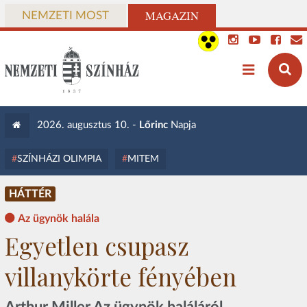
MAGAZIN
NEMZETI MOST
2026. augusztus 10. -
Lőrinc
Napja
SZÍNHÁZI OLIMPIA
MITEM
HÁTTÉR
Az ügynök halála
Egyetlen csupasz
villanykörte fényében
Arthur Miller Az ügynök haláláról