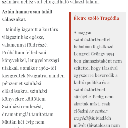
számára nehéz volt elfogadható választ találni.
Aztán hamarosan talált
Életre szóló Tragédia
válaszokat.
– Mindig izgatott a kortárs
A magyar
világszínház egésze,
színháztörténettel
valamennyi földrészé.
behatóan foglalkozó
Próbáltam felfedezni
Lengyel György 1954-
könyvekkel, lengyelországi
ben gimnazistaként nem
utakkal, s amikor 1962-től
sejtette, hogy társaival
egyszerre keveredik a
kiengedtek Nyugatra, minden
kultúrpolitika és a
pénzemet színházi
színháztörténet
előadásokra, színházi
sűrűjébe. Pedig nem
könyvekre költöttem.
akartak mást, csak
Színházi rendezést,
előadni
Az ember
dramaturgiát tanítottam.
tragédiáját
. Madách
Miután két évig nem
művét (hivatalosan nem