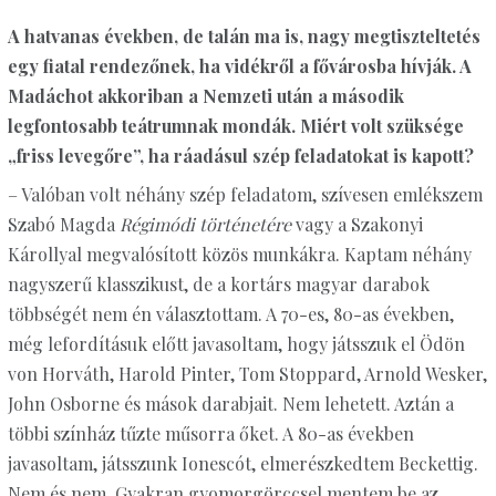
A hatvanas években, de talán ma is, nagy megtiszteltetés
egy fiatal rendezőnek, ha vidékről a fővárosba hívják. A
Madáchot akkoriban a Nemzeti után a második
legfontosabb teátrumnak mondák. Miért volt szüksége
„friss levegőre”, ha ráadásul szép feladatokat is kapott?
– Valóban volt néhány szép feladatom, szívesen emlékszem
Szabó Magda
Régimódi történetére
vagy a Szakonyi
Károllyal megvalósított közös munkákra. Kaptam néhány
nagyszerű klasszikust, de a kortárs magyar darabok
többségét nem én választottam. A 70-es, 80-as években,
még lefordításuk előtt javasoltam, hogy játsszuk el Ödön
von Horváth, Harold Pinter, Tom Stoppard, Arnold Wesker,
John Osborne és mások darabjait. Nem lehetett. Aztán a
többi színház tűzte műsorra őket. A 80-as években
javasoltam, játsszunk Ionescót, elmerészkedtem Beckettig.
Nem és nem. Gyakran gyomorgörccsel mentem be az