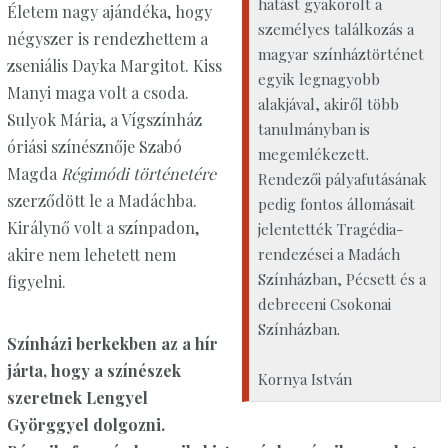
hatást gyakorolt a
Életem nagy ajándéka, hogy
személyes találkozás a
négyszer is rendezhettem a
magyar színháztörténet
zseniális Dayka Margitot. Kiss
egyik legnagyobb
Manyi maga volt a csoda.
alakjával, akiről több
Sulyok Mária, a Vígszínház
tanulmányban is
óriási színésznője Szabó
megemlékezett.
Magda
Régimódi történetére
Rendezői pályafutásának
szerződött le a Madáchba.
pedig fontos állomásait
Királynő volt a színpadon,
jelentették Tragédia-
akire nem lehetett nem
rendezései a Madách
Színházban, Pécsett és a
figyelni.
debreceni Csokonai
Színházban.
Színházi berkekben az a hír
járta, hogy a színészek
Kornya István
szeretnek Lengyel
Györggyel dolgozni.