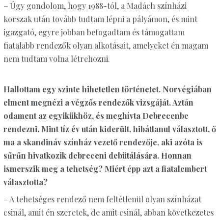
– Úgy gondolom, hogy 1988-tól, a Madách színházi
korszak után tovább tudtam lépni a pályámon, és mint
igazgató, egyre jobban befogadtam és támogattam
fiatalabb rendezők olyan alkotásait, amelyeket én magam
nem tudtam volna létrehozni.
Hallottam egy szinte hihetetlen történetet. Norvégiában
elment megnézi a végzős rendezők vizsgáját. Aztán
odament az egyikükhöz, és meghívta Debrecenbe
rendezni. Mint tíz év után kiderült, hibátlanul választott, ő
ma a skandináv színház vezető rendezője, aki azóta is
sűrűn hivatkozik debreceni debütálására. Honnan
ismerszik meg a tehetség? Miért épp azt a fiatalembert
választotta?
– A tehetséges rendező nem feltétlenül olyan színházat
csinál, amit én szeretek, de amit csinál, abban következetes