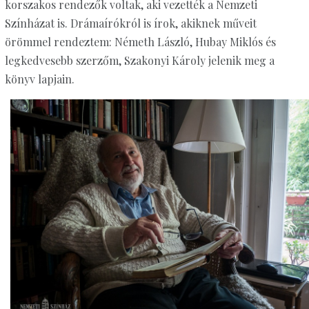
korszakos rendezők voltak, aki vezették a Nemzeti
Színházat is. Drámaírókról is írok, akiknek műveit
örömmel rendeztem: Németh László, Hubay Miklós és
legkedvesebb szerzőm, Szakonyi Károly jelenik meg a
könyv lapjain.