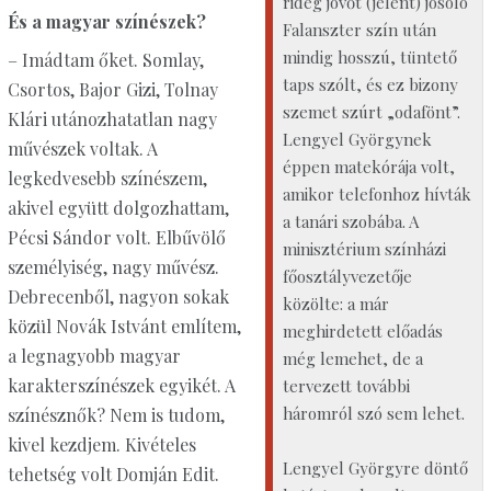
rideg jövőt (jelent) jósoló
És a magyar színészek?
Falanszter szín után
mindig hosszú, tüntető
– Imádtam őket. Somlay,
taps szólt, és ez bizony
Csortos, Bajor Gizi, Tolnay
szemet szúrt „odafönt”.
Klári utánozhatatlan nagy
Lengyel Györgynek
művészek voltak. A
éppen matekórája volt,
legkedvesebb színészem,
amikor telefonhoz hívták
akivel együtt dolgozhattam,
a tanári szobába. A
Pécsi Sándor volt. Elbűvölő
minisztérium színházi
személyiség, nagy művész.
főosztályvezetője
Debrecenből, nagyon sokak
közölte: a már
közül Novák Istvánt említem,
meghirdetett előadás
a legnagyobb magyar
még lemehet, de a
karakterszínészek egyikét. A
tervezett további
háromról szó sem lehet.
színésznők? Nem is tudom,
kivel kezdjem. Kivételes
Lengyel Györgyre döntő
tehetség volt Domján Edit.