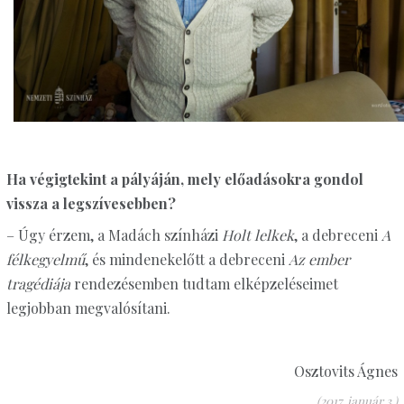
Ha végigtekint a pályáján, mely előadásokra gondol
vissza a legszívesebben?
– Úgy érzem, a Madách színházi
Holt lelkek
, a debreceni
A
félkegyelmű
, és mindenekelőtt a debreceni
Az ember
tragédiája
rendezésemben tudtam elképzeléseimet
legjobban megvalósítani.
Osztovits Ágnes
(2017. január 3.)