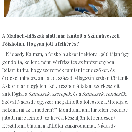
A Madách-időszak alatt már tanított a Színművészeti
Főiskolán. Hogyan jött a felkérés?
– Nádasdy Kálmán, a főiskola akkori rektora 1966 táján úgy
gondolta, kellene némi vérfrissítés az intézményben.
Rólam tudta, hogy szeretnék tanítani rendezőket, és
érdekel mindaz, ami a 20. századi világszínházban történik.
Akkor már megjelent két, részben általam szerkesztett
antológia, a
Színészek, szerepek
, és a
Színészek, rendezők
.
Szóval Nádasdy egyszer megállított a folyóson: „Mondja el
nekem, mi az a modern?” Mondtam, ami hirtelen eszembe
jutott, mire leintett: ez kevés, készüljön fel rendesen!
Készültem, bújtam a külföldi szakirodalmat, Nádasdy