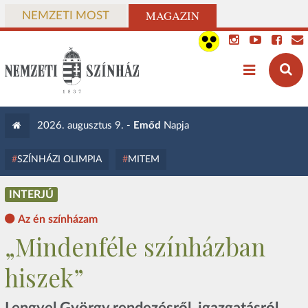
MAGAZIN
NEMZETI MOST
2026. augusztus 9. -
Emőd
Napja
SZÍNHÁZI OLIMPIA
MITEM
INTERJÚ
Az én színházam
„Mindenféle színházban
hiszek”
Lengyel György rendezésről, igazgatásról,