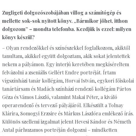
Zugligeti dolgozószobájában villog a számítógép és
mellette sok-sok nyitott könyv. „Bármikor jöhet, itthon
dolgozom” – mondta telefonba. Kezdjük is ezzel: milyen
könyv készül?
– Olyan rendezőkkel és színészekkel foglalkozom, akiktől
tanultam, akikkel együtt dolgoztam, akik sokat jelentettek
nekem a pályámon. Egy interjú keretében megkíséreltem
felvázolni a zseniális Gellért Endre portréját. Írtam
vígszínházi tanár kollégám, Horvai István, egykori főiskolai
tanártársam és Madách színházi rendező kollégám Pártos
Géza és Vámos László, valamint Makai Péter, a kiváló
operarendező és tervező pályájáról. Elkészült a Tolnay
Klárira, Somogyi Erzsire és Márkus Lászlóra emlékező írás.
Különös szellemi izgalmat jelent Hevesi Sándor és Németh
Antal párhuzamos portréján dolgozni – mindketten