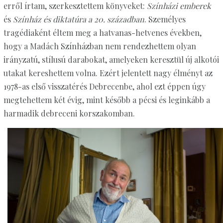
erről írtam, szerkesztettem könyveket:
Színházi emberek
és
Színház és diktatúra a 20. században
. Személyes
tragédiaként éltem meg a hatvanas-hetvenes években,
hogy a Madách Színházban nem rendezhettem olyan
irányzatú, stílusú darabokat, amelyeken keresztül új alkotói
utakat kereshettem volna. Ezért jelentett nagy élményt az
1978-as első visszatérés Debrecenbe, ahol ezt éppen úgy
megtehettem két évig, mint később a pécsi és leginkább a
harmadik debreceni korszakomban.