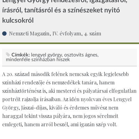
írásról, tanításról és a színészeket nyitó
kulcsokról
Nemzeti Magazin, IV. évfolyam, 4. szám
Címkék:
lengyel györgy
osztovits ágnes
mindenféle színházban hiszek
A 20. század második felének nemcsak egyik legjelesebb
színházi rendezője és nemzedékek tanára, hanem
színháztörténész is, aki mesterei és pályatársai elfogulatlan
portréit rajzolja írásaiban. Az idén nyolcvan éves Lengyel
György, Jászai-díjas, kiváló és érdemes művész nem
haraggal tekint vissza pályára, nem jogos sérelmeit
emlegeti, hanem arról beszél, ami igazán szép volt.