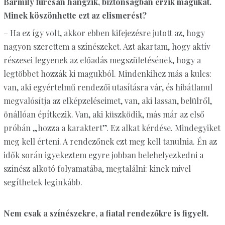
Bármily furcsán hangzik, biztonságban érzik magukat.
Minek köszönhette ezt az elismerést?
– Ha ez így volt, akkor ebben kifejezésre jutott az, hogy
nagyon szerettem a színészeket. Azt akartam, hogy aktív
részesei legyenek az előadás megszületésének, hogy a
legtöbbet hozzák ki magukból. Mindenkihez más a kulcs:
van, aki egyértelmű rendezői utasításra vár, és hibátlanul
megvalósítja az elképzeléseimet, van, aki lassan, belülről,
önállóan építkezik. Van, aki küszködik, más már az első
próbán „hozza a karaktert”. Ez alkat kérdése. Mindegyiket
meg kell érteni. A rendezőnek ezt meg kell tanulnia. Én az
idők során igyekeztem egyre jobban belehelyezkedni a
színész alkotó folyamatába, megtalálni: kinek mivel
segíthetek leginkább.
Nem csak a színészekre, a fiatal rendezőkre is figyelt.