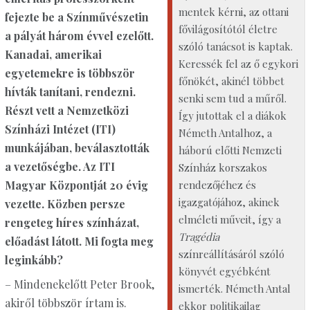
mentek kérni, az ottani
fejezte be a Színművészetin
fővilágosítótól életre
a pályát három évvel ezelőtt.
szóló tanácsot is kaptak.
Kanadai, amerikai
Keressék fel az ő egykori
egyetemekre is többször
főnökét, akinél többet
hívták tanítani, rendezni.
senki sem tud a műről.
Részt vett a Nemzetközi
Így jutottak el a diákok
Színházi Intézet (ITI)
Németh Antalhoz, a
munkájában, beválasztották
háború előtti Nemzeti
a vezetőségbe. Az ITI
Színház korszakos
Magyar Központját 20 évig
rendezőjéhez és
igazgatójához, akinek
vezette. Közben persze
elméleti műveit, így a
rengeteg híres színházat,
Tragédia
előadást látott. Mi fogta meg
színreállításáról szóló
leginkább?
könyvét egyébként
– Mindenekelőtt Peter Brook,
ismerték. Németh Antal
akiről többször írtam is.
ekkor politikailag