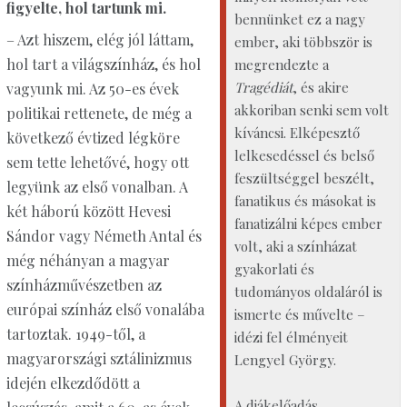
figyelte, hol tartunk mi.
bennünket ez a nagy
– Azt hiszem, elég jól láttam,
ember, aki többször is
hol tart a világszínház, és hol
megrendezte a
Tragédiát
, és akire
vagyunk mi. Az 50-es évek
akkoriban senki sem volt
politikai rettenete, de még a
kíváncsi. Elképesztő
következő évtized légköre
lelkesedéssel és belső
sem tette lehetővé, hogy ott
feszültséggel beszélt,
legyünk az első vonalban. A
fanatikus és másokat is
két háború között Hevesi
fanatizálni képes ember
Sándor vagy Németh Antal és
volt, aki a színházat
még néhányan a magyar
gyakorlati és
színházművészetben az
tudományos oldaláról is
európai színház első vonalába
ismerte és művelte –
tartoztak. 1949-től, a
idézi fel élményeit
magyarországi sztálinizmus
Lengyel György.
idején elkezdődött a
A diákelőadás