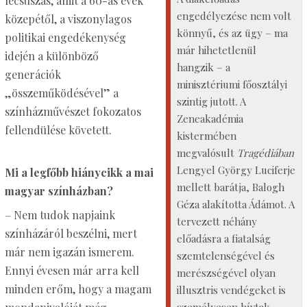
lecsúszás, amit a 60-as évek
engedélyezése nem volt
közepétől, a viszonylagos
könnyű, és az ügy – ma
politikai engedékenység
már hihetetlenül
idején a különböző
hangzik – a
generációk
minisztériumi főosztályi
„összeműködésével” a
szintig jutott. A
színházművészet fokozatos
Zeneakadémia
fellendülése követett.
kistermében
megvalósult
Tragédiában
Lengyel György Luciferje
Mi a legfőbb hiánycikk a mai
mellett barátja, Balogh
magyar színházban?
Géza alakította Ádámot. A
– Nem tudok napjaink
tervezett néhány
színházáról beszélni, mert
előadásra a fiatalság
már nem igazán ismerem.
szemtelenségével és
Ennyi évesen már arra kell
merészségével olyan
minden erőm, hogy a magam
illusztris vendégeket is