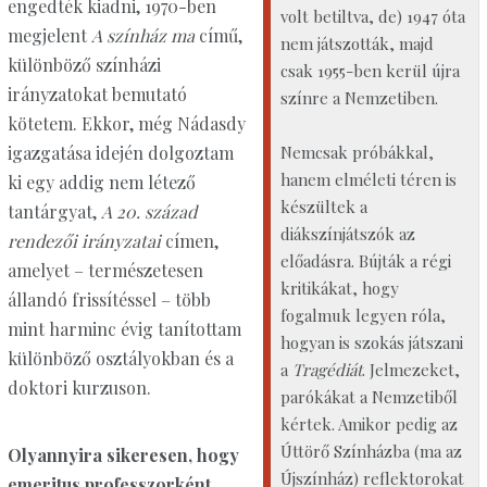
engedték kiadni, 1970-ben
volt betiltva, de) 1947 óta
megjelent
A színház ma
című,
nem játszották, majd
különböző színházi
csak 1955-ben kerül újra
irányzatokat bemutató
színre a Nemzetiben.
kötetem. Ekkor, még Nádasdy
igazgatása idején dolgoztam
Nemcsak próbákkal,
hanem elméleti téren is
ki egy addig nem létező
készültek a
tantárgyat,
A 20. század
diákszínjátszók az
rendezői irányzatai
címen,
előadásra. Bújták a régi
amelyet – természetesen
kritikákat, hogy
állandó frissítéssel – több
fogalmuk legyen róla,
mint harminc évig tanítottam
hogyan is szokás játszani
különböző osztályokban és a
a
Tragédiát
. Jelmezeket,
doktori kurzuson.
parókákat a Nemzetiből
kértek. Amikor pedig az
Úttörő Színházba (ma az
Olyannyira sikeresen, hogy
Újszínház) reflektorokat
emeritus professzorként