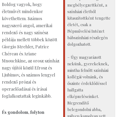
Boldog vagyok, hogy
megbélyegzettként, a
életművét mindenkor
színházi életből
kitaszítottként tengette
követhettem. Számos
életét, csak a
nagyszerű angol, amerikai
Népművelési Intézet
rendező és nagy színész
bábszínházi részlegén
példája mellett többek között
dolgozhatott.
Giorgio Strehler, Patrice
Chéreau és Ariane
– Úgy magyarázott
Mnouchkine, az orosz színház
nekünk, gyerekeknek,
nagy újítói közül Efrosz és
mintha felnőtt színházi
Ljubimov, és számos lengyel
kollégái volnánk, és
rendező prózai és
őszinte érdeklődéssel
operaelőadásai és írásai
hallgatta
foglalkoztattak leginkább.
elképzeléseinket.
Megrendítő
belegondolni abba,
És gondolom, folyton
milyen komolyan vett