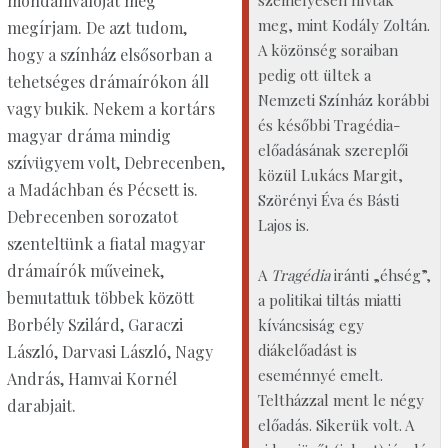
mondanivalóját még
személyesen hívtak
meg, mint Kodály Zoltán.
megírjam. De azt tudom,
A közönség soraiban
hogy a színház elsősorban a
pedig ott ültek a
tehetséges drámaírókon áll
Nemzeti Színház korábbi
vagy bukik. Nekem a kortárs
és későbbi Tragédia-
magyar dráma mindig
előadásának szereplői
szívügyem volt, Debrecenben,
közül Lukács Margit,
a Madáchban és Pécsett is.
Szörényi Éva és Básti
Debrecenben sorozatot
Lajos is.
szenteltünk a fiatal magyar
drámaírók műveinek,
A
Tragédia
iránti „éhség”,
bemutattuk többek között
a politikai tiltás miatti
Borbély Szilárd, Garaczi
kíváncsiság egy
diákelőadást is
László, Darvasi László, Nagy
eseménnyé emelt.
András, Hamvai Kornél
Teltházzal ment le négy
darabjait.
előadás. Sikerük volt. A