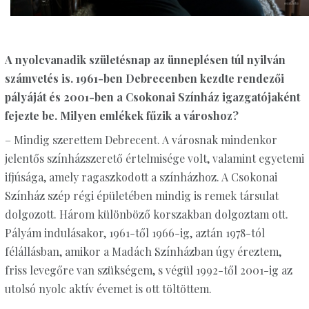
A nyolcvanadik születésnap az ünneplésen túl nyilván
számvetés is. 1961-ben Debrecenben kezdte rendezői
pályáját és 2001-ben a Csokonai Színház igazgatójaként
fejezte be. Milyen emlékek fűzik a városhoz?
– Mindig szerettem Debrecent. A városnak mindenkor
jelentős színházszerető értelmisége volt, valamint egyetemi
ifjúsága, amely ragaszkodott a színházhoz. A Csokonai
Színház szép régi épületében mindig is remek társulat
dolgozott. Három különböző korszakban dolgoztam ott.
Pályám indulásakor, 1961-től 1966-ig, aztán 1978-tól
félállásban, amikor a Madách Színházban úgy éreztem,
friss levegőre van szükségem, s végül 1992-től 2001-ig az
utolsó nyolc aktív évemet is ott töltöttem.