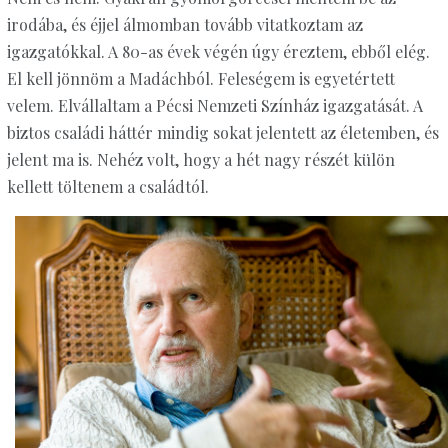
irodába, és éjjel álmomban tovább vitatkoztam az
igazgatókkal. A 80-as évek végén úgy éreztem, ebből elég.
El kell jönnöm a Madáchból. Feleségem is egyetértett
velem. Elvállaltam a Pécsi Nemzeti Színház igazgatását. A
biztos családi háttér mindig sokat jelentett az életemben, és
jelent ma is. Nehéz volt, hogy a hét nagy részét külön
kellett töltenem a családtól.