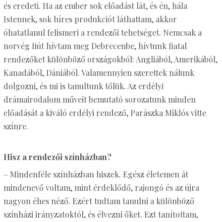
és eredeti. Ha az ember sok előadást lát, és én, hála
Istennek, sok híres produkciót láthattam, akkor
óhatatlanul felismeri a rendezői tehetséget. Nemcsak a
norvég fiút hívtam meg Debrecenbe, hívtunk fiatal
rendezőket különböző országokból: Angliából, Amerikából,
Kanadából, Dániából. Valamennyien szerettek nálunk
dolgozni, és mi is tanultunk tőlük. Az erdélyi
drámairodalom műveit bemutató sorozatunk minden
előadását a kiváló erdélyi rendező, Parászka Miklós vitte
színre.
Hisz a rendezői színházban?
– Mindenféle színházban hiszek. Egész életemen át
mindenevő voltam, mint érdeklődő, rajongó és az újra
nagyon éhes néző. Ezért tudtam tanulni a különböző
színházi irányzatoktól, és élvezni őket. Ezt tanítottam,