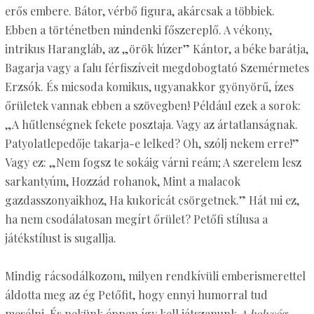
erős embere. Bátor, vérbő figura, akárcsak a többiek.
Ebben a történetben mindenki főszereplő. A vékony,
intrikus Harangláb, az „örök lúzer” Kántor, a béke barátja,
Bagarja vagy a falu férfiszíveit megdobogtató Szemérmetes
Erzsók. És micsoda komikus, ugyanakkor gyönyörű, ízes
őrületek vannak ebben a szövegben! Például ezek a sorok:
„A hűtlenségnek fekete posztaja. Vagy az ártatlanságnak.
Patyolatlepedője takarja-e lelked? Oh, szólj nekem erre!”
Vagy ez: „Nem fogsz te sokáig várni reám; A szerelem lesz
sarkantyúm, Hozzád rohanok, Mint a malacok
gazdasszonyaikhoz, Ha kukoricát csörgetnek.” Hát mi ez,
ha nem csodálatosan megírt őrület? Petőfi stílusa a
játékstílust is sugallja.
Mindig rácsodálkozom, milyen rendkívüli emberismerettel
áldotta meg az ég Petőfit, hogy ennyi humorral tud
mesélni. És nekünk éppen így kell játszanunk
A helység