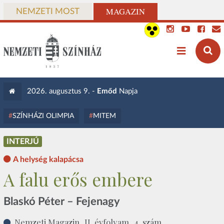
MAGAZIN
NEMZETI MOST
2026. augusztus 9. -
Emőd
Napja
SZÍNHÁZI OLIMPIA
MITEM
INTERJÚ
A helység kalapácsa
A falu erős embere
Blaskó Péter – Fejenagy
Nemzeti Magazin, II. évfolyam, 4. szám