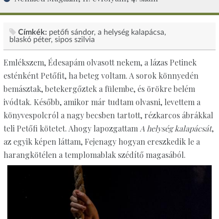
Címkék:
petőfi sándor
a helység kalapácsa
blaskó péter
sipos szilvia
Emlékszem, Édesapám olvasott nekem, a lázas Petinek
esténként Petőfit, ha beteg voltam. A sorok könnyedén
bemásztak, betekergőztek a fülembe, és örökre belém
ivódtak. Később, amikor már tudtam olvasni, levettem a
könyvespolcról a nagy becsben tartott, rézkarcos ábrákkal
teli Petőfi kötetet. Ahogy lapozgattam
A helység kalapácsát
,
az egyik képen láttam, Fejenagy hogyan ereszkedik le a
harangkötélen a templomablak szédítő magasából.