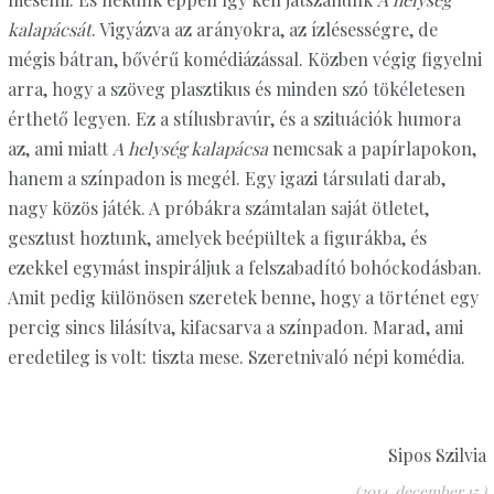
kalapácsát
. Vigyázva az arányokra, az ízlésességre, de
mégis bátran, bővérű komédiázással. Közben végig figyelni
arra, hogy a szöveg plasztikus és minden szó tökéletesen
érthető legyen. Ez a stílusbravúr, és a szituációk humora
az, ami miatt
A helység kalapácsa
nemcsak a papírlapokon,
hanem a színpadon is megél. Egy igazi társulati darab,
nagy közös játék. A próbákra számtalan saját ötletet,
gesztust hoztunk, amelyek beépültek a figurákba, és
ezekkel egymást inspiráljuk a felszabadító bohóckodásban.
Amit pedig különösen szeretek benne, hogy a történet egy
percig sincs lilásítva, kifacsarva a színpadon. Marad, ami
eredetileg is volt: tiszta mese. Szeretnivaló népi komédia.
Sipos Szilvia
(2014. december 15.)