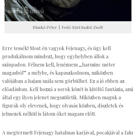
Blaskó Péter | Fotó: Eöri Ssabó Zsolt
Erre tessék! Most én vagyok Fejenagy, és úgy kell
produkálnom mindezt, hogy egyhelyben állok a
színpadon. Félnem kell, lenéznem „harminc méter
magasból” a mélybe, és kapaszkodnom, miközben
valójában a hajam szála sem görbülhet. Ez a jó ebben az
előadásban. Kell hozzá a sorok közét is kitöltő fantázia, ami
által egy ilyen jelenet megszületik. Miközben maguk a
figurák oly elevenek, hogy olvasás közben, díszletek és
jelmezek nélkül is látom őket magam előtt.
A megtermett Fejenagy hatalmas karjával, pocakjával a falu