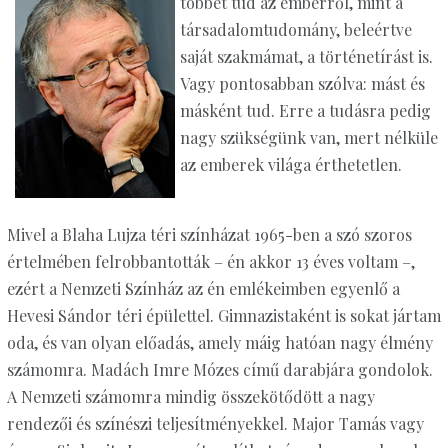
többet tud az emberről, mint a
társadalomtudomány, beleértve
saját szakmámat, a történetírást is.
Vagy pontosabban szólva: mást és
másként tud. Erre a tudásra pedig
nagy szükségünk van, mert nélküle
az emberek világa érthetetlen.
Mivel a Blaha Lujza téri színházat 1965-ben a szó szoros
értelmében felrobbantották – én akkor 13 éves voltam –,
ezért a Nemzeti Színház az én emlékeimben egyenlő a
Hevesi Sándor téri épülettel. Gimnazistaként is sokat jártam
oda, és van olyan előadás, amely máig hatóan nagy élmény
számomra. Madách Imre Mózes című darabjára gondolok.
A Nemzeti számomra mindig összekötődött a nagy
rendezői és színészi teljesítményekkel. Major Tamás vagy