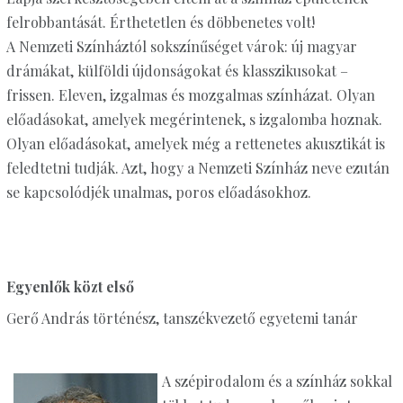
felrobbantását. Érthetetlen és döbbenetes volt!
A Nemzeti Színháztól sokszínűséget várok: új magyar
drámákat, külföldi újdonságokat és klasszikusokat –
frissen. Eleven, izgalmas és mozgalmas színházat. Olyan
előadásokat, amelyek megérintenek, s izgalomba hoznak.
Olyan előadásokat, amelyek még a rettenetes akusztikát is
feledtetni tudják. Azt, hogy a Nemzeti Színház neve ezután
se kapcsolódjék unalmas, poros előadásokhoz.
Egyenlők közt első
Gerő András történész, tanszékvezető egyetemi tanár
A szépirodalom és a színház sokkal