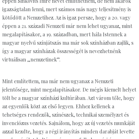
éppen Sinkovits Imre nevét említhetném, de nem akarok
igazságtalan lenni, mert számos más nagy teljesítmény is
kötődött a Nemzetihez. Az is igaz persze, hogy a 20. vagy
éppen a 21. századi Nemzeti már nem lehet ugyanaz, mint
megalapításakor, a 19. században, mert hála Istennek a
magyar nyelvű színjátszás ma már sok színházban zajlik, s
így a magyar színházak összességét is nevezhetnénk
virtuálisan „nemzetinek”.
Mint említettem, ma már nem ugyanaz a Nemzeti
jelentősége, mint megalapításakor. De mégis kiemelt helyet
tölt be a magyar színházi kultúrában. Azt várom tőle, hogy
az egyenlők közt az első legyen. Ehhez kellenek a
tehetséges rendezők, színészek, technikai személyzet és
invenciózus vezetés. Sajnálom, hogy az új vezetés munkáját
azzal kezdte, hogy a régi irányítás minden darabját levette