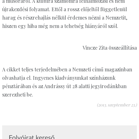
a műsoráról. A kultúra számomra felhalmozási és nem
újrakezdési folyamat. Ettől a rossz előjeltől függetlenül
harag és részrehajlás nélkül érdemes nézni a Nemzetit,
hiszen egy hiba még nem a tehetség hiányáról szól.
Vincze Zita összeállítása
A cikket teljes terjedelmében a Nemzeti című magazinban
olvashatja el. Ingyenes kiadványunkat színházunk
pénztárában és az Andrássy út 28 alatti jegyirodánkban
szerezheti be.
(2013. szeptember 23.)
Folyóirat kereső