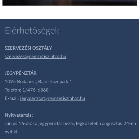
Elérhetőségek
SZERVEZÉSI OSZTÁLY
szervezes@nemzetiszinhaz.hu
JEGYPÉNZTÁR
1095 Budapest, Bajor Gizi park 1.
Telefon: 1/476-6868
E-mail:
jegypenztar@nemzetiszinhaz.hu
Nyitvatartás:
Június 16-ától a jegypénztár bezár, legközelebb augusztus 24-én
nyit ki.