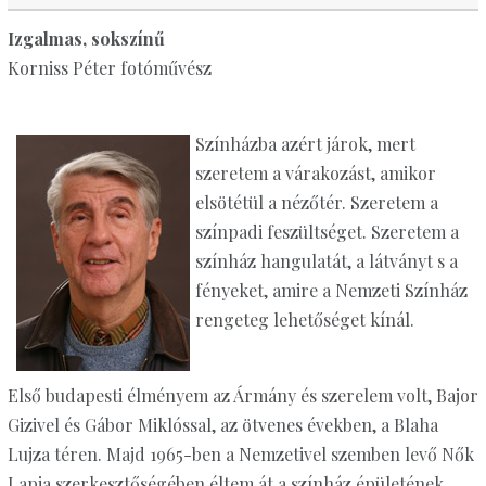
Izgalmas, sokszínű
Korniss Péter fotóművész
Színházba azért járok, mert
szeretem a várakozást, amikor
elsötétül a nézőtér. Szeretem a
színpadi feszültséget. Szeretem a
színház hangulatát, a látványt s a
fényeket, amire a Nemzeti Színház
rengeteg lehetőséget kínál.
Első budapesti élményem az Ármány és szerelem volt, Bajor
Gizivel és Gábor Miklóssal, az ötvenes években, a Blaha
Lujza téren. Majd 1965-ben a Nemzetivel szemben levő Nők
Lapja szerkesztőségében éltem át a színház épületének