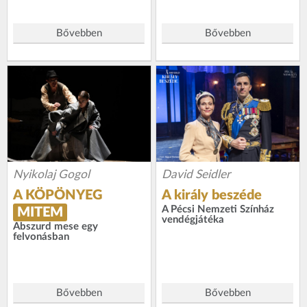
Bővebben
Bővebben
Nyikolaj Gogol
David Seidler
A KÖPÖNYEG
A király beszéde
A Pécsi Nemzeti Színház
MITEM
vendégjátéka
Abszurd mese egy
felvonásban
Bővebben
Bővebben