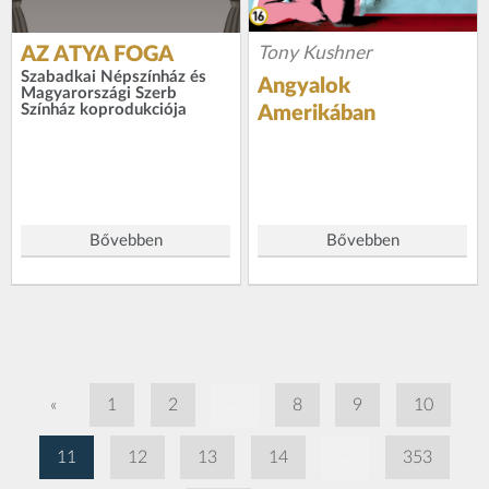
Tony Kushner
AZ ATYA FOGA
Szabadkai Népszínház és
Angyalok
Magyarországi Szerb
Színház koprodukciója
Amerikában
Bővebben
Bővebben
«
1
2
...
8
9
10
11
12
13
14
...
353