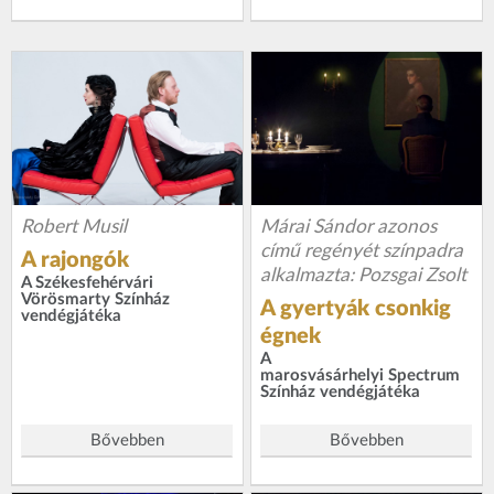
Robert Musil
Márai Sándor azonos
című regényét színpadra
A rajongók
alkalmazta: Pozsgai Zsolt
A Székesfehérvári
Vörösmarty Színház
A gyertyák csonkig
vendégjátéka
égnek
A
marosvásárhelyi Spectrum
Színház vendégjátéka
Bővebben
Bővebben