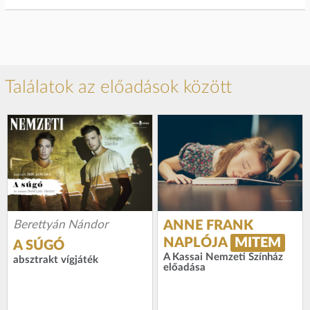
Találatok az előadások között
Berettyán Nándor
ANNE FRANK
NAPLÓJA
MITEM
A SÚGÓ
A Kassai Nemzeti Színház
absztrakt vígjáték
előadása