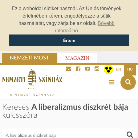
Ez a weboldal sütiket használ. Az Uniós törvények
értelmében kérem, engedélyezze a sütik
használatát, vagy zárja be az oldalt.
Bővebb
információ
Értem
MAGAZIN
NEMZETI MOST
EN
HU
Keresés
A liberalizmus diszkrét bája
kulcsszóra