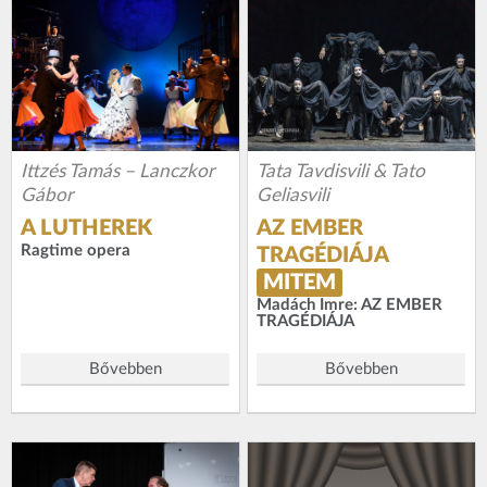
Ittzés Tamás – Lanczkor
Tata Tavdisvili & Tato
Gábor
Geliasvili
A LUTHEREK
AZ EMBER
Ragtime opera
TRAGÉDIÁJA
MITEM
Madách Imre: AZ EMBER
TRAGÉDIÁJA
Bővebben
Bővebben