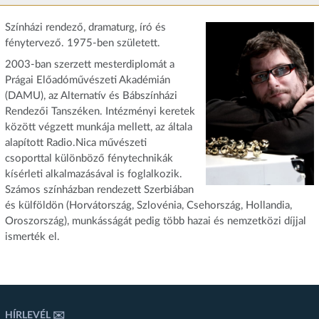
Színházi rendező, dramaturg, író és
fénytervező. 1975-ben született.
2003-ban szerzett mesterdiplomát a
Prágai Előadóművészeti Akadémián
(DAMU), az Alternatív és Bábszínházi
Rendezői Tanszéken. Intézményi keretek
között végzett munkája mellett, az általa
alapított Radio.Nica művészeti
csoporttal különböző fénytechnikák
kísérleti alkalmazásával is foglalkozik.
Számos színházban rendezett Szerbiában
és külföldön (Horvátország, Szlovénia, Csehország, Hollandia,
Oroszország), munkásságát pedig több hazai és nemzetközi díjjal
ismerték el.
HÍRLEVÉL ✉️