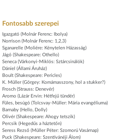
Fontosabb szerepei
Igazgató (Molnár Ferenc: Ibolya)
Norrison (Molnár Ferenc: 1,2,3)
Sganarelle (Moliére: Kénytelen Házasság)
Jágó (Shakespeare: Othello)
Seneca (Várkonyi-Miklós: Sztárcsinálók)
Dániel (Állami Áruház)
Boult (Shakespeare: Pericles)
K. Müller (Görgey: Komámasszony, hol a stukker?)
Frosch (Strauss: Denevér)
Aromo (Lázár Ervin: Hétfejű tündér)
Füles, besúgó (Tolcsvay-Müller: Mária evangéliuma)
Barnaby (Hello, Dolly)
Olivér (Shakespeare: Ahogy tetszik)
Percsik (Hegedűs a háztetőn)
Seress Rezső (Müller Péter: Szomorú Vasárnap)
Puck (Shakespeare: Szentivánéji Álom)