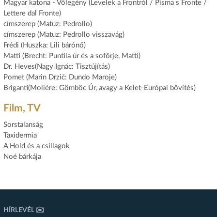
Magyar katona - Vőlegény (Levelek a Frontról / Pisma s Fronte /
Lettere dal Fronte)
címszerep (Matuz: Pedrollo)
címszerep (Matuz: Pedrollo visszavág)
Frédi (Huszka: Lili bárónő)
Matti (Brecht: Puntila úr és a sofőrje, Matti)
Dr. Heves(Nagy Ignác: Tisztújítás)
Pomet (Marin Drzič: Dundo Maroje)
Briganti(Moliére: Gömböc Úr, avagy a Kelet-Európai bővítés)
Film, TV
Sorstalanság
Taxidermia
A Hold és a csillagok
Noé bárkája
HÍRLEVÉL ✉️