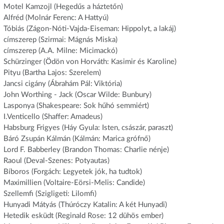
Motel Kamzojl (Hegedűs a háztetőn)
Alfréd (Molnár Ferenc: A Hattyú)
Tóbiás (Zágon-Nóti-Vajda-Eiseman: Hippolyt, a lakáj)
címszerep (Szirmai: Mágnás Miska)
címszerep (A.A. Milne: Micimackó)
Schürzinger (Ödön von Horváth: Kasimir és Karoline)
Pityu (Bartha Lajos: Szerelem)
Jancsi cigány (Ábrahám Pál: Viktória)
John Worthing - Jack (Oscar Wilde: Bunbury)
Lasponya (Shakespeare: Sok hűhó semmiért)
I.Venticello (Shaffer: Amadeus)
Habsburg Frigyes (Háy Gyula: Isten, császár, paraszt)
Báró Zsupán Kálmán (Kálmán: Marica grófnő)
Lord F. Babberley (Brandon Thomas: Charlie nénje)
Raoul (Deval-Szenes: Potyautas)
Bíboros (Forgách: Legyetek jók, ha tudtok)
Maximillien (Voltaire-Eörsi-Melis: Candide)
Szellemfi (Szigligeti: Lilomfi)
Hunyadi Mátyás (Thúróczy Katalin: A két Hunyadi)
Hetedik esküdt (Reginald Rose: 12 dühös ember)