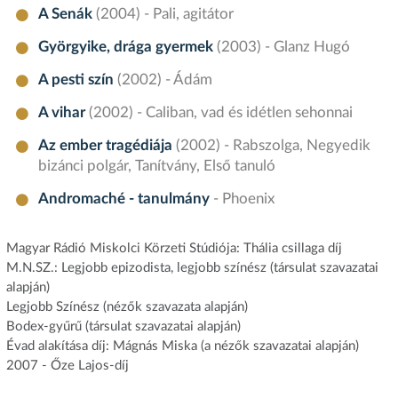
A Senák
(2004) - Pali, agitátor
Györgyike, drága gyermek
(2003) - Glanz Hugó
A pesti szín
(2002) - Ádám
A vihar
(2002) - Caliban, vad és idétlen sehonnai
Az ember tragédiája
(2002) - Rabszolga, Negyedik
bizánci polgár, Tanítvány, Első tanuló
Andromaché - tanulmány
- Phoenix
Magyar Rádió Miskolci Körzeti Stúdiója: Thália csillaga díj
M.N.SZ.: Legjobb epizodista, legjobb színész (társulat szavazatai
alapján)
Legjobb Színész (nézők szavazata alapján)
Bodex-gyűrű (társulat szavazatai alapján)
Évad alakítása díj: Mágnás Miska (a nézők szavazatai alapján)
2007 - Őze Lajos-díj