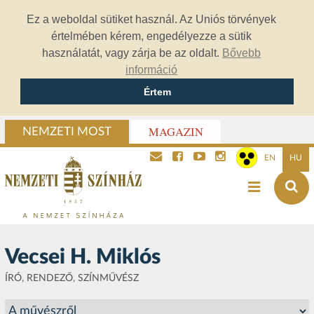
Ez a weboldal sütiket használ. Az Uniós törvények
értelmében kérem, engedélyezze a sütik
használatát, vagy zárja be az oldalt.
Bővebb
információ
Értem
MAGAZIN
NEMZETI MOST
EN
HU
Vecsei H. Miklós
ÍRÓ, RENDEZŐ, SZÍNMŰVÉSZ