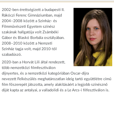
2002-ben érettségizett a budapesti II.
Rákóczi Ferenc Gimnáziumban, majd
2004–2008 között a Színház- és
Filmművészeti Egyetem színész
szakának hallgatója volt Zsámbéki
Gábor és Blaskó Borbála osztályában.
2008–2010 között a Nemzeti
Színház tagja volt, majd 2010-től
szabadúszó.
2020-ban a Horvát Lili által rendezett,
több nemzetközi filmfesztiválon
díjnyertes, és a nemzetközi kategóriában Oscar-díjra
nevezett Felkészülés meghatározatlan ideig tartó együttlétre című
film főszerepét játszotta, amely alakításáért a legjobb színésznő
díját kapta az antalyai, a valladolidi és a Le Arcs-i filfesztiválon is.