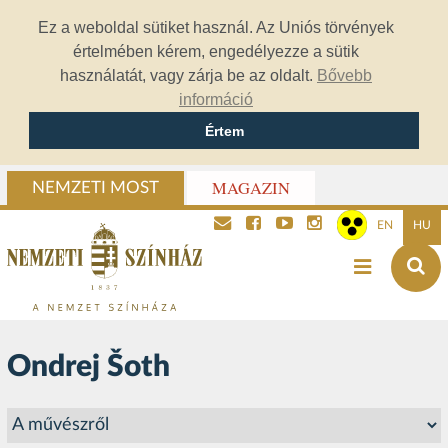
Ez a weboldal sütiket használ. Az Uniós törvények
értelmében kérem, engedélyezze a sütik
használatát, vagy zárja be az oldalt.
Bővebb
információ
Értem
MAGAZIN
NEMZETI MOST
EN
HU
Ondrej Šoth