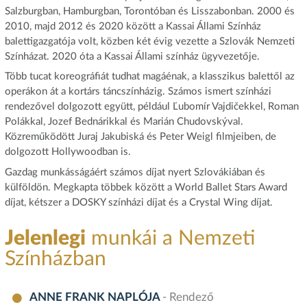
Salzburgban, Hamburgban, Torontóban és Lisszabonban. 2000 és
2010, majd 2012 és 2020 között a Kassai Állami Színház
balettigazgatója volt, közben két évig vezette a Szlovák Nemzeti
Színházat. 2020 óta a Kassai Állami színház ügyvezetője.
Több tucat koreográfiát tudhat magáénak, a klasszikus balettől az
operákon át a kortárs táncszínházig. Számos ismert színházi
rendezővel dolgozott együtt, például Ľubomír Vajdičekkel, Roman
Polákkal, Jozef Bednárikkal és Marián Chudovskýval.
Közreműködött Juraj Jakubiská és Peter Weigl filmjeiben, de
dolgozott Hollywoodban is.
Gazdag munkásságáért számos díjat nyert Szlovákiában és
külföldön. Megkapta többek között a World Ballet Stars Award
díjat, kétszer a DOSKY színházi díjat és a Crystal Wing díjat.
Jelenlegi
munkái a Nemzeti
Színházban
ANNE FRANK NAPLÓJA
- Rendező