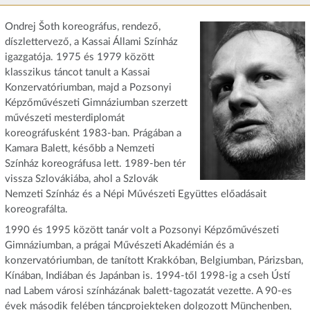
Ondrej Šoth koreográfus, rendező,
díszlettervező, a Kassai Állami Színház
igazgatója. 1975 és 1979 között
klasszikus táncot tanult a Kassai
Konzervatóriumban, majd a Pozsonyi
Képzőművészeti Gimnáziumban szerzett
művészeti mesterdiplomát
koreográfusként 1983-ban. Prágában a
Kamara Balett, később a Nemzeti
Színház koreográfusa lett. 1989-ben tér
vissza Szlovákiába, ahol a Szlovák
Nemzeti Színház és a Népi Művészeti Együttes előadásait
koreografálta.
1990 és 1995 között tanár volt a Pozsonyi Képzőművészeti
Gimnáziumban, a prágai Művészeti Akadémián és a
konzervatóriumban, de tanított Krakkóban, Belgiumban, Párizsban,
Kínában, Indiában és Japánban is. 1994-től 1998-ig a cseh Ústí
nad Labem városi színházának balett-tagozatát vezette. A 90-es
évek második felében táncprojekteken dolgozott Münchenben,