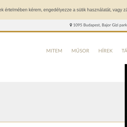
ek értelmében kérem, engedélyezze a sütik használatát, vagy zá
1095 Budapest, Bajor Gizi park
MITEM
MŰSOR
HÍREK
T