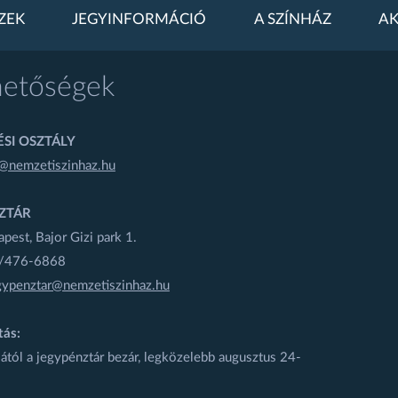
ZEK
JEGYINFORMÁCIÓ
A SZÍNHÁZ
AK
hetőségek
SI OSZTÁLY
@nemzetiszinhaz.hu
ZTÁR
est, Bajor Gizi park 1.
1/476-6868
gypenztar@nemzetiszinhaz.hu
tás:
ától a jegypénztár bezár, legközelebb augusztus 24-