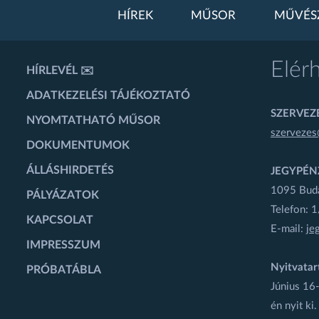
HÍREK
MŰSOR
MŰVÉS
Elér
HÍRLEVÉL ✉️
ADATKEZELÉSI TÁJÉKOZTATÓ
SZERVEZÉ
NYOMTATHATÓ MŰSOR
szervezes
DOKUMENTUMOK
ÁLLÁSHIRDETÉS
JEGYPÉN
1095 Budap
PÁLYÁZATOK
Telefon: 
KAPCSOLAT
E-mail:
je
IMPRESSZUM
Nyitvatar
PRÓBATÁBLA
Június 16-
én nyit ki.