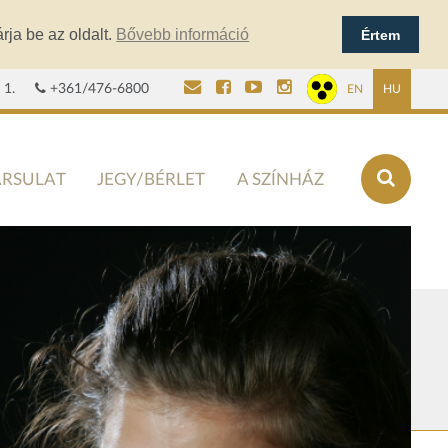
rja be az oldalt.
Bővebb információ
Értem
 1.
+361/476-6800
EN
HU
ÁRSULAT
JEGY/BÉRLET
A SZÍNHÁZ