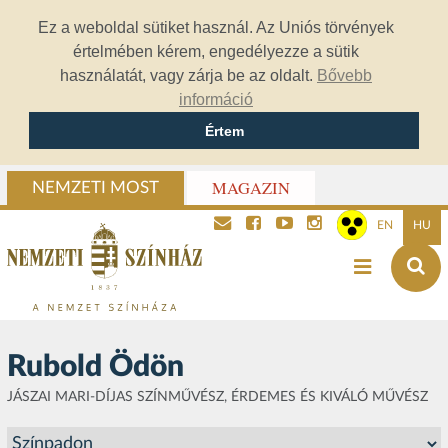
Ez a weboldal sütiket használ. Az Uniós törvények
értelmében kérem, engedélyezze a sütik
használatát, vagy zárja be az oldalt.
Bővebb
információ
Értem
MAGAZIN
NEMZETI MOST
EN
HU
Rubold Ödön
JÁSZAI MARI-DÍJAS SZÍNMŰVÉSZ, ÉRDEMES ÉS KIVÁLÓ MŰVÉSZ