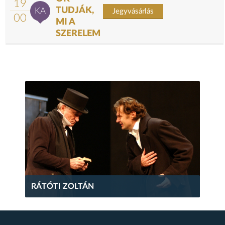
19
TUDJÁK,
KA
Jegyvásárlás
00
MI A
SZERELEM
RÁTÓTI ZOLTÁN