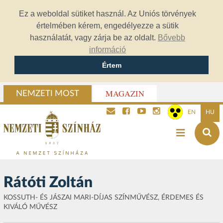
Ez a weboldal sütiket használ. Az Uniós törvények
értelmében kérem, engedélyezze a sütik
használatát, vagy zárja be az oldalt.
Bővebb
információ
Értem
MAGAZIN
NEMZETI MOST
EN
HU
Rátóti Zoltán
KOSSUTH- ÉS JÁSZAI MARI-DÍJAS SZÍNMŰVÉSZ, ÉRDEMES ÉS
KIVÁLÓ MŰVÉSZ