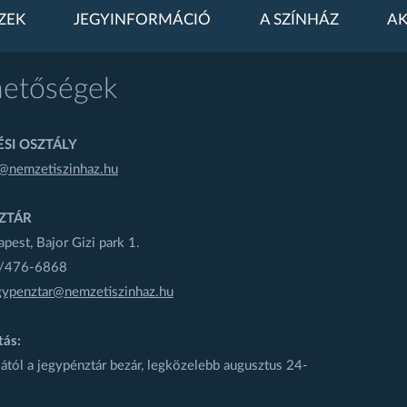
ZEK
JEGYINFORMÁCIÓ
A SZÍNHÁZ
AK
hetőségek
SI OSZTÁLY
@nemzetiszinhaz.hu
ZTÁR
est, Bajor Gizi park 1.
1/476-6868
gypenztar@nemzetiszinhaz.hu
tás:
ától a jegypénztár bezár, legközelebb augusztus 24-