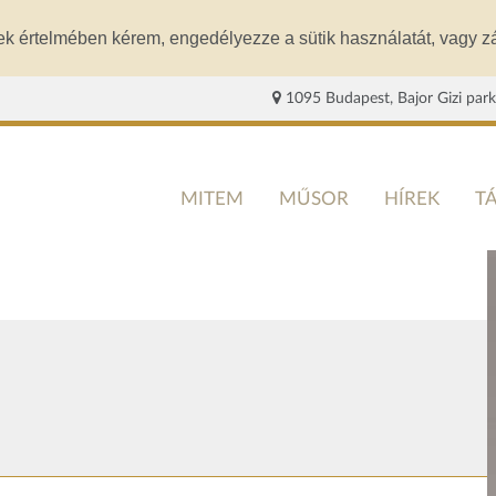
ek értelmében kérem, engedélyezze a sütik használatát, vagy zá
1095 Budapest, Bajor Gizi park
MITEM
MŰSOR
HÍREK
T