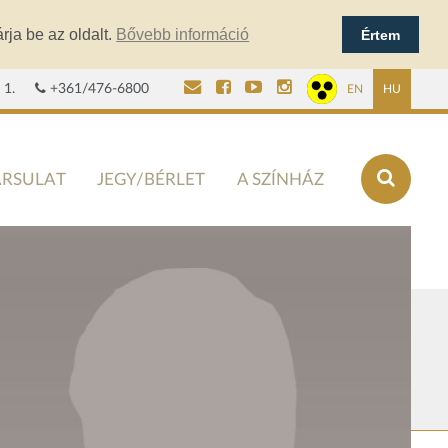
rja be az oldalt.
Bővebb információ
Értem
 1.
+361/476-6800
EN
HU
ÁRSULAT
JEGY/BÉRLET
A SZÍNHÁZ