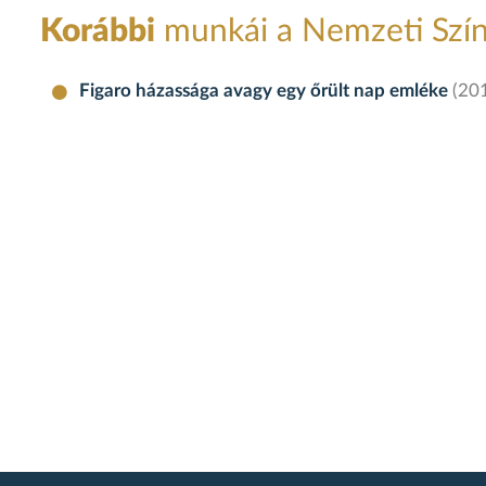
Korábbi
munkái a Nemzeti Szí
Figaro házassága avagy egy őrült nap emléke
(201