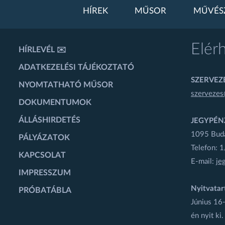
HÍREK
MŰSOR
MŰVÉS
Elér
HÍRLEVÉL ✉️
ADATKEZELÉSI TÁJÉKOZTATÓ
SZERVEZÉ
NYOMTATHATÓ MŰSOR
szervezes
DOKUMENTUMOK
ÁLLÁSHIRDETÉS
JEGYPÉN
1095 Budap
PÁLYÁZATOK
Telefon: 
KAPCSOLAT
E-mail:
je
IMPRESSZUM
Nyitvatar
PRÓBATÁBLA
Június 16-
én nyit ki.