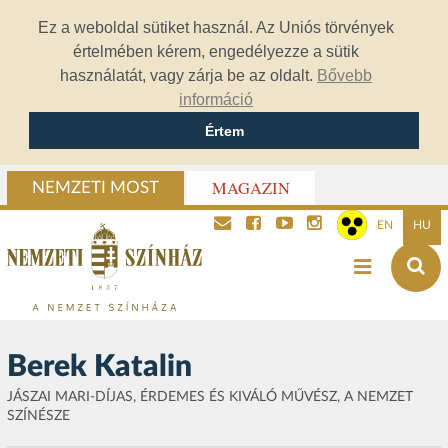
Ez a weboldal sütiket használ. Az Uniós törvények
értelmében kérem, engedélyezze a sütik
használatát, vagy zárja be az oldalt.
Bővebb
információ
Értem
MAGAZIN
NEMZETI MOST
EN
HU
Berek Katalin
JÁSZAI MARI-DÍJAS, ÉRDEMES ÉS KIVÁLÓ MŰVÉSZ, A NEMZET
SZÍNÉSZE