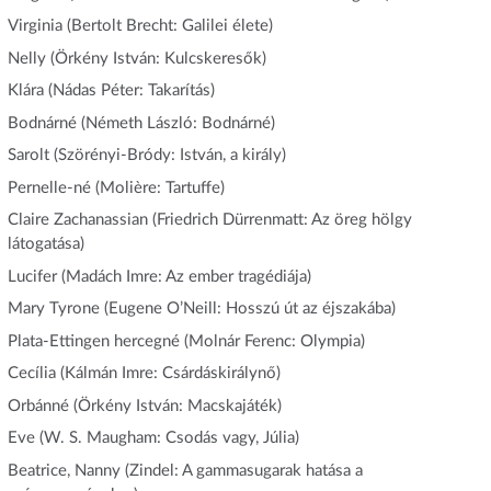
Virginia (Bertolt Brecht: Galilei élete)
Nelly (Örkény István: Kulcskeresők)
Klára (Nádas Péter: Takarítás)
Bodnárné (Németh László: Bodnárné)
Sarolt (Szörényi-Bródy: István, a király)
Pernelle-né (Molière: Tartuffe)
Claire Zachanassian (Friedrich Dürrenmatt: Az öreg hölgy
látogatása)
Lucifer (Madách Imre: Az ember tragédiája)
Mary Tyrone (Eugene O’Neill: Hosszú út az éjszakába)
Plata-Ettingen hercegné (Molnár Ferenc: Olympia)
Cecília (Kálmán Imre: Csárdáskirálynő)
Orbánné (Örkény István: Macskajáték)
Eve (W. S. Maugham: Csodás vagy, Júlia)
Beatrice, Nanny (Zindel: A gammasugarak hatása a