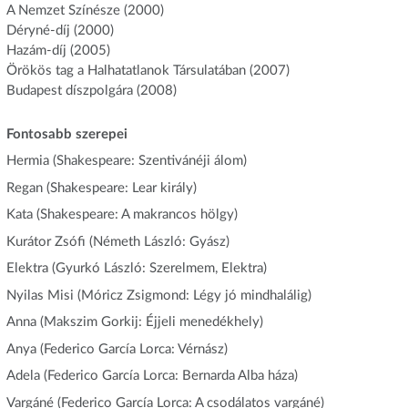
A Nemzet Színésze (2000)
Déryné-díj (2000)
Hazám-díj (2005)
Örökös tag a Halhatatlanok Társulatában (2007)
Budapest díszpolgára (2008)
Fontosabb szerepei
Hermia (Shakespeare: Szentivánéji álom)
Regan (Shakespeare: Lear király)
Kata (Shakespeare: A makrancos hölgy)
Kurátor Zsófi (Németh László: Gyász)
Elektra (Gyurkó László: Szerelmem, Elektra)
Nyilas Misi (Móricz Zsigmond: Légy jó mindhalálig)
Anna (Makszim Gorkij: Éjjeli menedékhely)
Anya (Federico García Lorca: Vérnász)
Adela (Federico García Lorca: Bernarda Alba háza)
Vargáné (Federico García Lorca: A csodálatos vargáné)