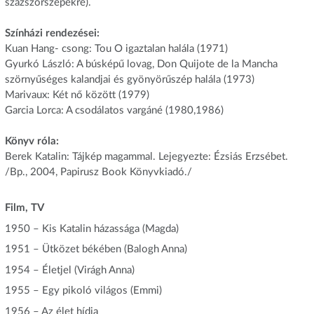
százszorszépekre).
Színházi rendezései:
Kuan Hang- csong: Tou O igaztalan halála (1971)
Gyurkó László: A búsképű lovag, Don Quijote de la Mancha
szörnyűséges kalandjai és gyönyörűszép halála (1973)
Marivaux: Két nő között (1979)
Garcia Lorca: A csodálatos vargáné (1980,1986)
Könyv róla:
Berek Katalin: Tájkép magammal. Lejegyezte: Ézsiás Erzsébet.
/Bp., 2004, Papirusz Book Könyvkiadó./
Film, TV
1950 – Kis Katalin házassága (Magda)
1951 – Ütközet békében (Balogh Anna)
1954 – Életjel (Virágh Anna)
1955 – Egy pikoló világos (Emmi)
1956 – Az élet hídja