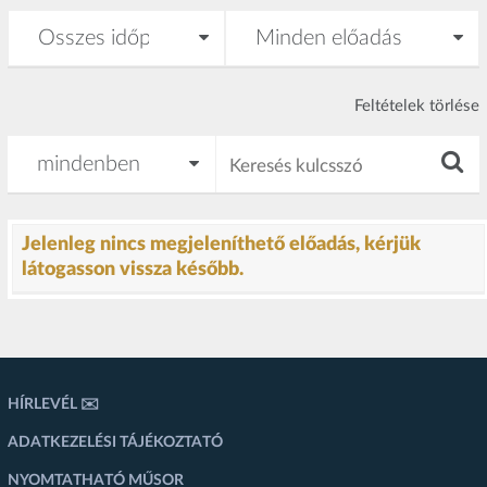
Feltételek törlése
Jelenleg nincs megjeleníthető előadás, kérjük
látogasson vissza később.
HÍRLEVÉL ✉️
ADATKEZELÉSI TÁJÉKOZTATÓ
NYOMTATHATÓ MŰSOR