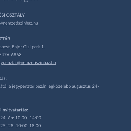
SI OSZTÁLY
@nemzetiszinhaz.hu
ZTÁR
est, Bajor Gizi park 1.
1/476-6868
gypenztar@nemzetiszinhaz.hu
tás:
ától a jegypénztár bezár, legközelebb augusztus 24-
i nyitvatartás:
 24–én: 10:00–14:00
 25–28: 10:00-18:00