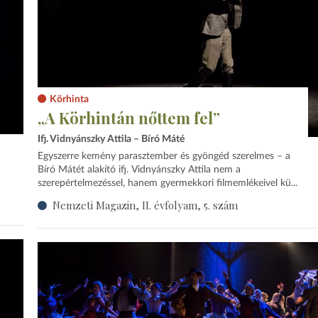
Körhinta
„A Körhintán nőttem fel”
Ifj. Vidnyánszky Attila – Bíró Máté
Egyszerre kemény parasztember és gyöngéd szerelmes – a
Bíró Mátét alakító ifj. Vidnyánszky Attila nem a
szerepértelmezéssel, hanem gyermekkori filmemlékeivel kü...
Nemzeti Magazin, II. évfolyam, 5. szám