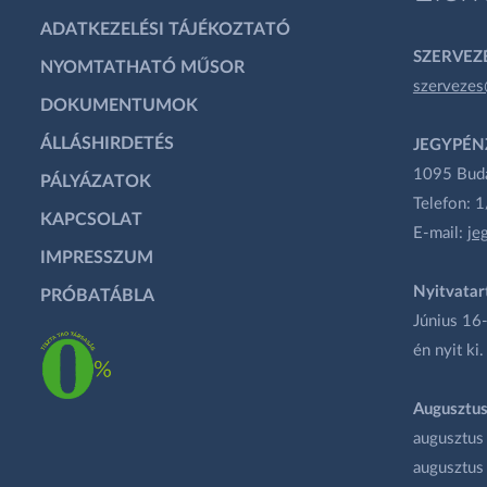
ADATKEZELÉSI TÁJÉKOZTATÓ
SZERVEZÉ
NYOMTATHATÓ MŰSOR
szervezes
DOKUMENTUMOK
ÁLLÁSHIRDETÉS
JEGYPÉN
1095 Budap
PÁLYÁZATOK
Telefon: 
KAPCSOLAT
E-mail:
je
IMPRESSZUM
Nyitvatar
PRÓBATÁBLA
Június 16-
én nyit ki.
Augusztus
augusztus
augusztus