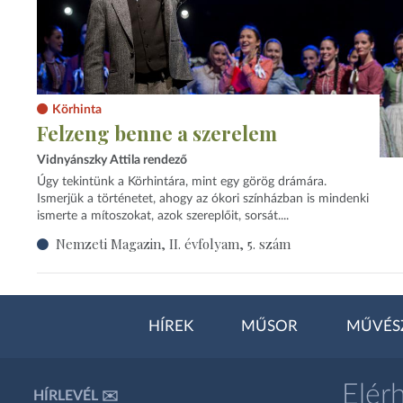
Körhinta
Felzeng benne a szerelem
Vidnyánszky Attila rendező
Úgy tekintünk a Körhintára, mint egy görög drámára.
Ismerjük a történetet, ahogy az ókori színházban is mindenki
ismerte a mítoszokat, azok szereplőit, sorsát....
Nemzeti Magazin, II. évfolyam, 5. szám
HÍREK
MŰSOR
MŰVÉS
Elér
HÍRLEVÉL ✉️