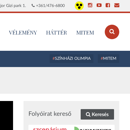
or Gizi park 1.
+361/476-6800
VÉLEMÉNY
HÁTTÉR
MITEM
SZÍNHÁZI OLIMPIA
MITEM
Folyóirat kereső
Keresés