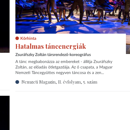
Körhinta
Hatalmas táncenergiák
Zsuráfszky Zoltán társrendező-koreográfus
A tánc megbabonázza az embereket - állítja Zsuráfszky
Zoltán, az előadás ötletgazdája. Az ő csapata, a Magyar
Nemzeti Táncegyüttes negyven táncosa és a zen...
Nemzeti Magazin, II. évfolyam, 5. szám