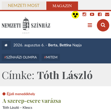
MAGAZIN
NEMZETI MOST
2026. augusztus 6. -
Berta, Bettina
Napja
SZÍNHÁZI OLIMPIA
MITEM
Címke:
Tóth László
Éjjeli menedékhely
A szerep-csere varázsa
Tóth László – Klescs