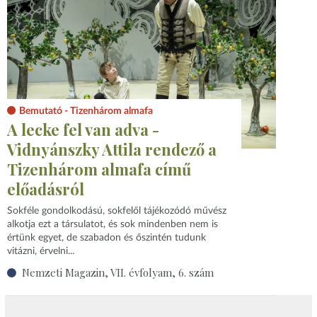
Bemutató - Tizenhárom almafa
A lecke fel van adva -
Vidnyánszky Attila rendező a
Tizenhárom almafa című
előadásról
Sokféle gondolkodású, sokfelől tájékozódó művész
alkotja ezt a társulatot, és sok mindenben nem is
értünk egyet, de szabadon és őszintén tudunk
vitázni, érvelni...
Nemzeti Magazin, VII. évfolyam, 6. szám