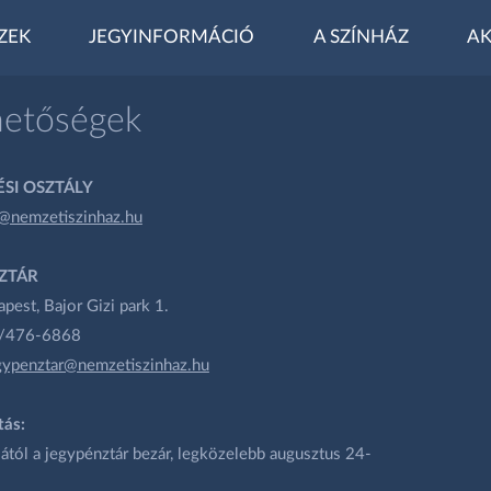
ZEK
JEGYINFORMÁCIÓ
A SZÍNHÁZ
AK
hetőségek
SI OSZTÁLY
@nemzetiszinhaz.hu
ZTÁR
est, Bajor Gizi park 1.
1/476-6868
gypenztar@nemzetiszinhaz.hu
tás:
ától a jegypénztár bezár, legközelebb augusztus 24-