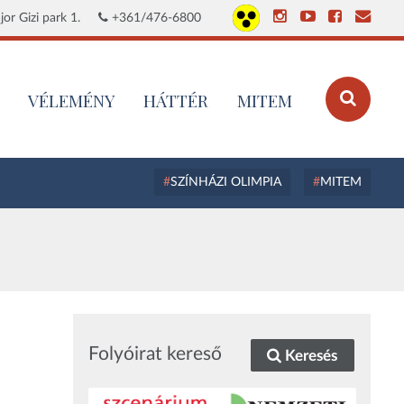
or Gizi park 1.
+361/476-6800
VÉLEMÉNY
HÁTTÉR
MITEM
SZÍNHÁZI OLIMPIA
MITEM
Folyóirat kereső
Keresés