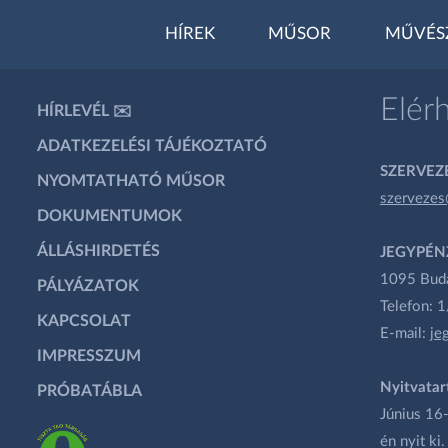
HÍREK
MŰSOR
MŰVÉS
Elér
HÍRLEVÉL ✉️
ADATKEZELÉSI TÁJÉKOZTATÓ
SZERVEZÉ
NYOMTATHATÓ MŰSOR
szervezes
DOKUMENTUMOK
ÁLLÁSHIRDETÉS
JEGYPÉN
1095 Budap
PÁLYÁZATOK
Telefon: 
KAPCSOLAT
E-mail:
je
IMPRESSZUM
Nyitvatar
PRÓBATÁBLA
Június 16-
én nyit ki.