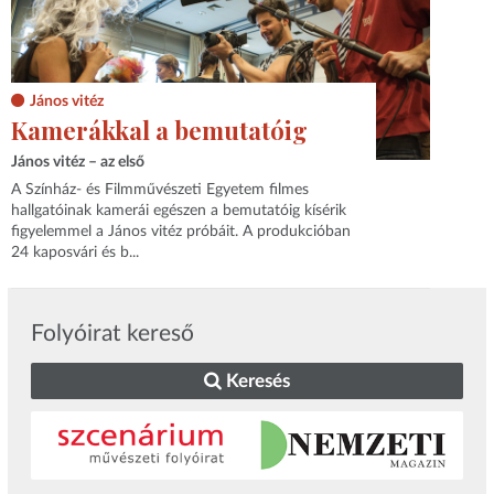
János vitéz
Kamerákkal a bemutatóig
János vitéz – az első
A Színház- és Filmművészeti Egyetem filmes
hallgatóinak kamerái egészen a bemutatóig kísérik
figyelemmel a János vitéz próbáit. A produkcióban
24 kaposvári és b...
Folyóirat kereső
Keresés