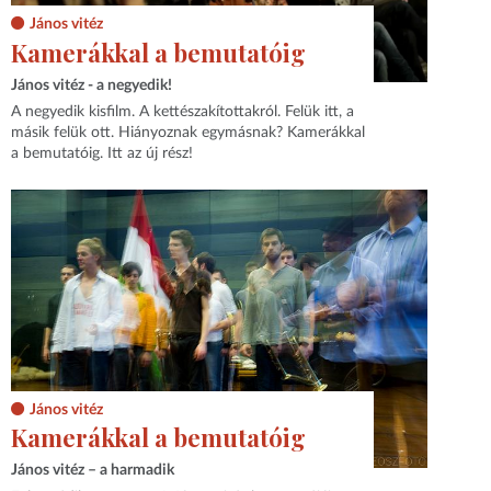
János vitéz
Kamerákkal a bemutatóig
János vitéz - a negyedik!
A negyedik kisfilm. A kettészakítottakról. Felük itt, a
másik felük ott. Hiányoznak egymásnak? Kamerákkal
a bemutatóig. Itt az új rész!
János vitéz
Kamerákkal a bemutatóig
János vitéz – a harmadik