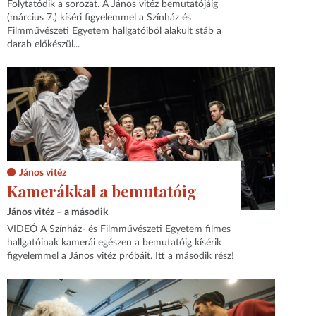
Folytatódik a sorozat. A János vitéz bemutatójáig
(március 7.) kíséri figyelemmel a Színház és
Filmművészeti Egyetem hallgatóiból alakult stáb a
darab előkészül...
János vitéz
Kamerákkal a bemutatóig
János vitéz – a második
VIDEÓ A Színház- és Filmművészeti Egyetem filmes
hallgatóinak kamerái egészen a bemutatóig kísérik
figyelemmel a János vitéz próbáit. Itt a második rész!