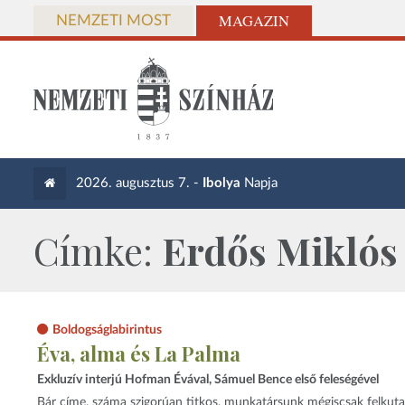
MAGAZIN
NEMZETI MOST
2026. augusztus 7. -
Ibolya
Napja
Címke:
Erdős Miklós
Boldogságlabirintus
Éva, alma és La Palma
Exkluzív interjú Hofman Évával, Sámuel Bence első feleségével
Bár címe, száma szigorúan titkos, munkatársunk mégiscsak felkuta