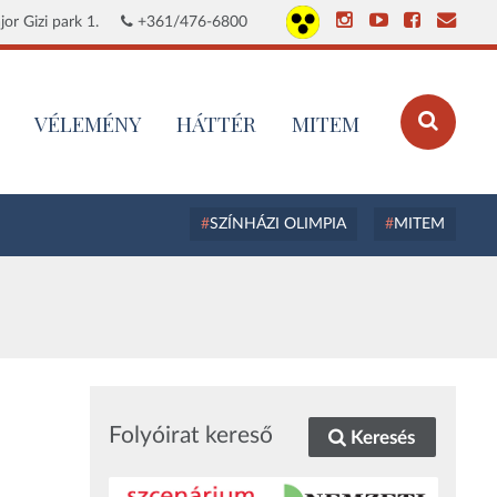
or Gizi park 1.
+361/476-6800
VÉLEMÉNY
HÁTTÉR
MITEM
SZÍNHÁZI OLIMPIA
MITEM
Folyóirat kereső
Keresés