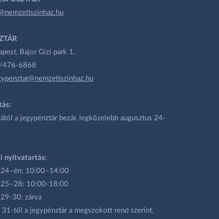
@nemzetiszinhaz.hu
ZTÁR
est, Bajor Gizi park 1.
1/476-6868
gypenztar@nemzetiszinhaz.hu
tás:
ától a jegypénztár bezár, legközelebb augusztus 24-
i nyitvatartás:
 24–én: 10:00–14:00
 25–28: 10:00-18:00
 29-30: zárva
31-től a jegypénztár a megszokott rend szerint,