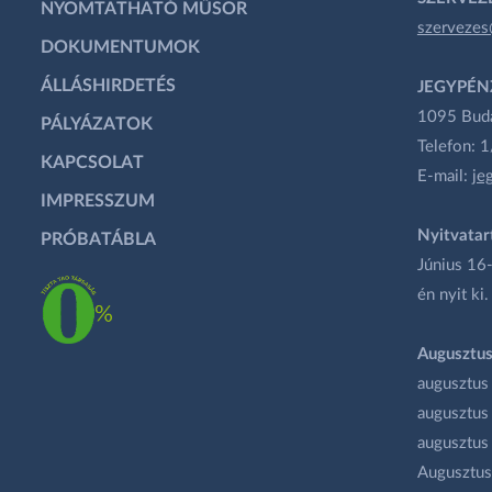
NYOMTATHATÓ MŰSOR
szervezes
DOKUMENTUMOK
ÁLLÁSHIRDETÉS
JEGYPÉN
1095 Budap
PÁLYÁZATOK
Telefon: 
KAPCSOLAT
E-mail:
je
IMPRESSZUM
Nyitvatar
PRÓBATÁBLA
Június 16-
én nyit ki.
Augusztus
augusztus
augusztus
augusztus
Augusztus 