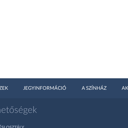
ZEK
JEGYINFORMÁCIÓ
A SZÍNHÁZ
AK
hetőségek
SI OSZTÁLY