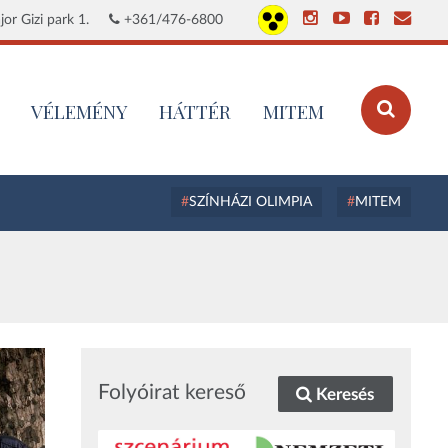
or Gizi park 1.
+361/476-6800
VÉLEMÉNY
HÁTTÉR
MITEM
SZÍNHÁZI OLIMPIA
MITEM
Folyóirat kereső
Keresés