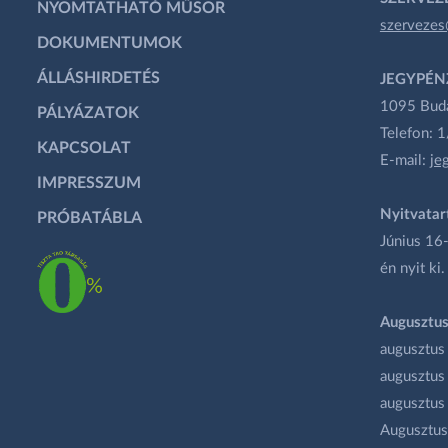
NYOMTATHATÓ MŰSOR
szervezes
DOKUMENTUMOK
ÁLLÁSHIRDETÉS
JEGYPÉN
1095 Budap
PÁLYÁZATOK
Telefon: 
KAPCSOLAT
E-mail:
je
IMPRESSZUM
Nyitvatar
PRÓBATÁBLA
Június 16-
én nyit ki.
Augusztus
augusztus
augusztus
augusztus
Augusztus 