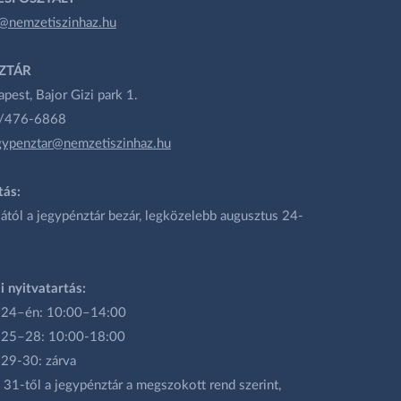
@nemzetiszinhaz.hu
ZTÁR
est, Bajor Gizi park 1.
1/476-6868
gypenztar@nemzetiszinhaz.hu
tás:
ától a jegypénztár bezár, legközelebb augusztus 24-
i nyitvatartás:
 24–én: 10:00–14:00
 25–28: 10:00-18:00
 29-30: zárva
31-től a jegypénztár a megszokott rend szerint,