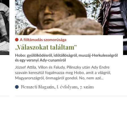
A föltámadás szomorúsága
„Válaszokat találtam”
Hobo: gyűlölködésről, időtállóságról, muszáj-Herkulességről
és egy versnyi Ady-cunamiról
József Attila, Villon és Faludy, Pilinszky után Ady Endre
szavain keresztül fogalmazza meg Hobo, amit a világról,
Magyarországról, önmagáról gondol. No, nem azé...
Nemzeti Magazin, I. évfolyam, 7. szám