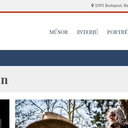
1095 Budapest, Baj
MŰSOR
INTERJÚ
PORTRÉ
án