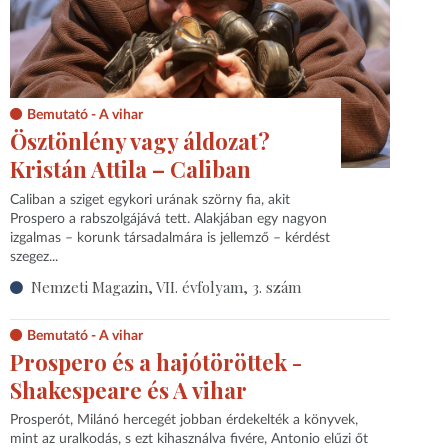
Bemutató - A vihar
Ösztönlény vagy áldozat?
Kristán Attila – Caliban
Caliban a sziget egykori urának szörny fia, akit
Prospero a rabszolgájává tett. Alakjában egy nagyon
izgalmas – korunk társadalmára is jellemző – kérdést
szegez...
Nemzeti Magazin, VII. évfolyam, 3. szám
Bemutató - A vihar
Prospero és a hajótöröttek -
Shakespeare és A vihar
Prosperót, Milánó hercegét jobban érdekelték a könyvek,
mint az uralkodás, s ezt kihasználva fivére, Antonio elűzi őt