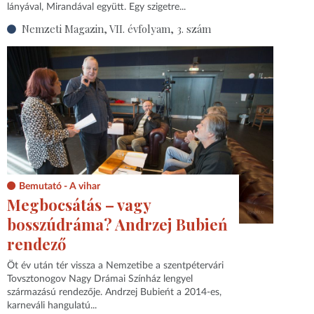
lányával, Mirandával együtt. Egy szigetre...
Nemzeti Magazin, VII. évfolyam, 3. szám
Bemutató - A vihar
Megbocsátás – vagy
bosszúdráma? Andrzej Bubień
rendező
Öt év után tér vissza a Nemzetibe a szentpétervári
Tovsztonogov Nagy Drámai Színház lengyel
származású rendezője. Andrzej Bubieńt a 2014-es,
karneváli hangulatú...