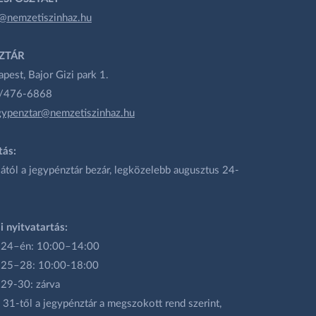
@nemzetiszinhaz.hu
ZTÁR
est, Bajor Gizi park 1.
1/476-6868
gypenztar@nemzetiszinhaz.hu
tás:
ától a jegypénztár bezár, legközelebb augusztus 24-
i nyitvatartás:
 24–én: 10:00–14:00
 25–28: 10:00-18:00
 29-30: zárva
31-től a jegypénztár a megszokott rend szerint,