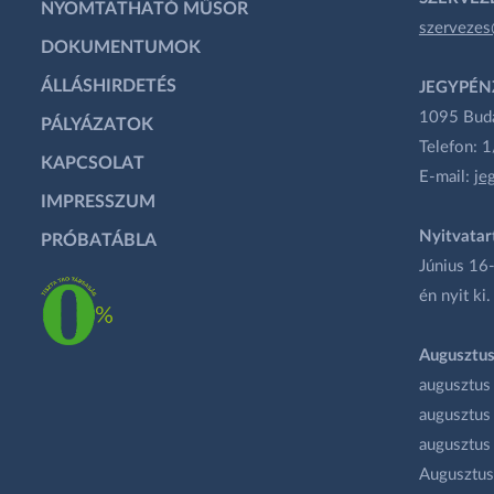
NYOMTATHATÓ MŰSOR
szervezes
DOKUMENTUMOK
ÁLLÁSHIRDETÉS
JEGYPÉN
1095 Budap
PÁLYÁZATOK
Telefon: 
KAPCSOLAT
E-mail:
je
IMPRESSZUM
Nyitvatar
PRÓBATÁBLA
Június 16-
én nyit ki.
Augusztus
augusztus
augusztus
augusztus
Augusztus 