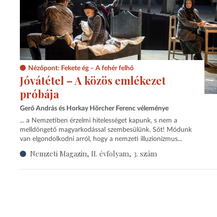
Nézőpont: Fekete ég – A fehér felhő
Jóvátétel – A közös emlékezet
próbája
Gerő András és Horkay Hörcher Ferenc véleménye
... a Nemzetiben érzelmi hitelességet kapunk, s nem a
melldöngető magyarkodással szembesülünk. Sőt! Módunk
van elgondolkodni arról, hogy a nemzeti illuzionizmus...
Nemzeti Magazin, II. évfolyam, 3. szám