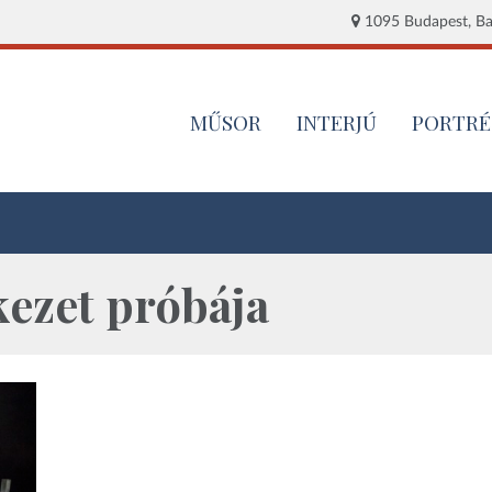
1095 Budapest, Baj
MŰSOR
INTERJÚ
PORTRÉ
ezet próbája