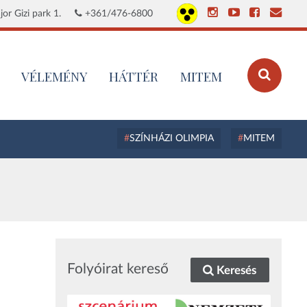
or Gizi park 1.
+361/476-6800
VÉLEMÉNY
HÁTTÉR
MITEM
SZÍNHÁZI OLIMPIA
MITEM
Folyóirat kereső
Keresés