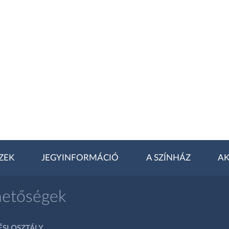
ZEK
JEGYINFORMÁCIÓ
A SZÍNHÁZ
AK
hetőségek
SI OSZTÁLY