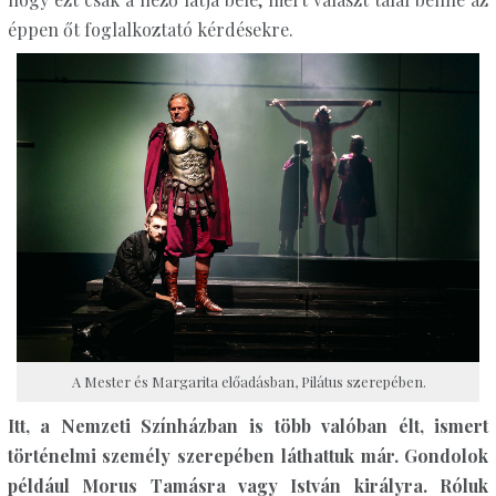
éppen őt foglalkoztató kérdésekre.
A Mester és Margarita előadásban, Pilátus szerepében.
Itt, a Nemzeti Színházban is több valóban élt, ismert
történelmi személy szerepében láthattuk már. Gondolok
például Morus Tamásra vagy István királyra. Róluk