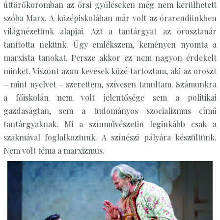
úttörőkoromban az őrsi gyűléseken még nem kerülhetett
szóba Marx. A középiskolában már volt az órarendünkben
világnézetünk alapjai. Azt a tantárgyat az orosztanár
tanította nekünk. Úgy emlékszem, keményen nyomta a
marxista tanokat. Persze akkor ez nem nagyon érdekelt
minket. Viszont azon kevesek közé tartoztam, aki az oroszt
– mint nyelvet – szerettem, szívesen tanultam. Számunkra
a főiskolán nem volt jelentősége sem a politikai
gazdaságtan, sem a tudományos szocializmus című
tantárgyaknak. Mi a színművészetin leginkább csak a
szakmával foglalkoztunk. A színészi pályára készültünk.
Nem volt téma a marxizmus.