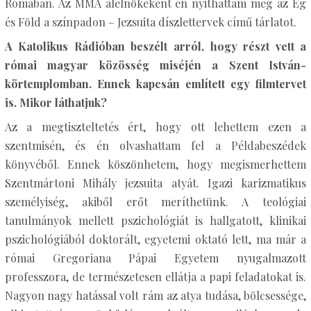
Rómában. Az MMA alelnökeként én nyithattam meg az Ég
és Föld a színpadon – Jezsuita díszlettervek című tárlatot.
A Katolikus Rádióban beszélt arról, hogy részt vett a
római magyar közösség miséjén a Szent István-
körtemplomban. Ennek kapcsán említett egy filmtervet
is. Mikor láthatjuk?
Az a megtiszteltetés ért, hogy ott lehettem ezen a
szentmisén, és én olvashattam fel a Példabeszédek
könyvéből. Ennek köszönhetem, hogy megismerhettem
Szentmártoni Mihály jezsuita atyát. Igazi karizmatikus
személyiség, akiből erőt meríthetünk. A teológiai
tanulmányok mellett pszichológiát is hallgatott, klinikai
pszichológiából doktorált, egyetemi oktató lett, ma már a
római Gregoriana Pápai Egyetem nyugalmazott
professzora, de természetesen ellátja a papi feladatokat is.
Nagyon nagy hatással volt rám az atya tudása, bölcsessége,