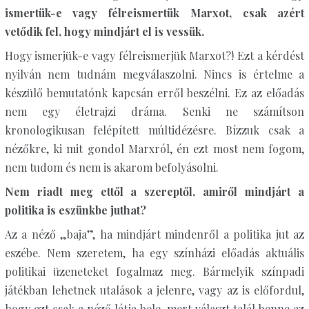
ismertük-e vagy félreismertük Marxot, csak azért
vetődik fel, hogy mindjárt el is vessük.
Hogy ismerjük-e vagy félreismerjük Marxot?! Ezt a kérdést
nyilván nem tudnám megválaszolni. Nincs is értelme a
készülő bemutatónk kapcsán erről beszélni. Ez az előadás
nem egy életrajzi dráma. Senki ne számítson
kronologikusan felépített múltidézésre. Bízzuk csak a
nézőkre, ki mit gondol Marxról, én ezt most nem fogom,
nem tudom és nem is akarom befolyásolni.
Nem riadt meg ettől a szereptől, amiről mindjárt a
politika is eszünkbe juthat?
Az a néző „baja”, ha mindjárt mindenről a politika jut az
eszébe. Nem szeretem, ha egy színházi előadás aktuális
politikai üzeneteket fogalmaz meg. Bármelyik színpadi
játékban lehetnek utalások a jelenre, vagy az is előfordul,
hogy ezt csak a néző látja bele, mert választ talál benne az