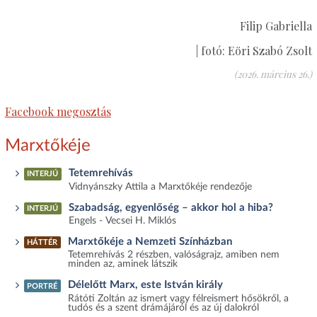
Filip Gabriella
| fotó: Eöri Szabó Zsolt
(2026. március 26.)
Facebook megosztás
Marxtőkéje
Tetemrehívás
INTERJÚ
Vidnyánszky Attila a Marxtőkéje rendezője
Szabadság, egyenlőség – akkor hol a hiba?
INTERJÚ
Engels - Vecsei H. Miklós
Marxtőkéje a Nemzeti Színházban
HÁTTÉR
Tetemrehívás 2 részben, valóságrajz, amiben nem
minden az, aminek látszik
Délelőtt Marx, este István király
PORTRÉ
Rátóti Zoltán az ismert vagy félreismert hősökről, a
tudós és a szent drámájáról és az új dalokról