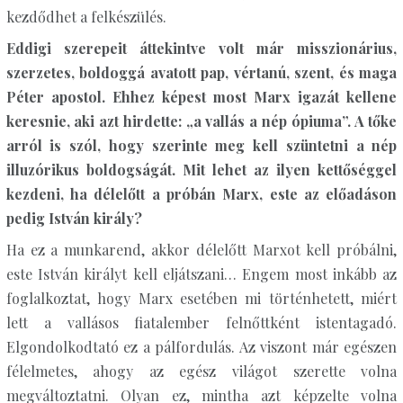
kezdődhet a felkészülés.
Eddigi szerepeit áttekintve volt már misszionárius,
szerzetes, boldoggá avatott pap, vértanú, szent, és maga
Péter apostol. Ehhez képest most Marx igazát kellene
keresnie, aki azt hirdette: „a vallás a nép ópiuma”. A tőke
arról is szól, hogy szerinte meg kell szüntetni a nép
illuzórikus boldogságát. Mit lehet az ilyen kettőséggel
kezdeni, ha délelőtt a próbán Marx, este az előadáson
pedig István király?
Ha ez a munkarend, akkor délelőtt Marxot kell próbálni,
este István királyt kell eljátszani… Engem most inkább az
foglalkoztat, hogy Marx esetében mi történhetett, miért
lett a vallásos fiatalember felnőttként istentagadó.
Elgondolkodtató ez a pálfordulás. Az viszont már egészen
félelmetes, ahogy az egész világot szerette volna
megváltoztatni. Olyan ez, mintha azt képzelte volna