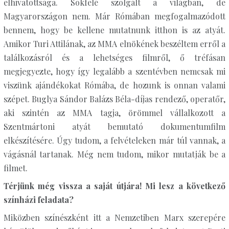
elhivatottsága. Sokfelé szolgált a világban, de
Magyarországon nem. Már Rómában megfogalmazódott
bennem, hogy be kellene mutatnunk itthon is az atyát.
Amikor Turi Attilának, az MMA elnökének beszéltem erről a
találkozásról és a lehetséges filmről, ő tréfásan
megjegyezte, hogy így legalább a szentévben nemcsak mi
viszünk ajándékokat Rómába, de hozunk is onnan valami
szépet. Buglya Sándor Balázs Béla-díjas rendező, operatőr,
aki szintén az MMA tagja, örömmel vállalkozott a
Szentmártoni atyát bemutató dokumentumfilm
elkészítésére. Úgy tudom, a felvételeken már túl vannak, a
vágásnál tartanak. Még nem tudom, mikor mutatják be a
filmet.
Térjünk még vissza a saját útjára! Mi lesz a következő
színházi feladata?
Miközben színészként itt a Nemzetiben Marx szerepére