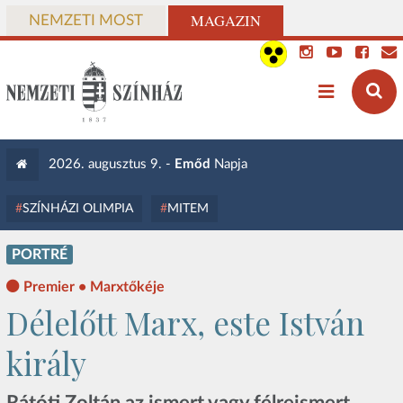
MAGAZIN
NEMZETI MOST
2026. augusztus 9. -
Emőd
Napja
SZÍNHÁZI OLIMPIA
MITEM
PORTRÉ
Premier • Marxtőkéje
Délelőtt Marx, este István
király
Rátóti Zoltán az ismert vagy félreismert