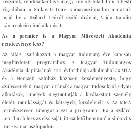
készülök, rendezőként is van egy komoly feladatom. A Pesti
Vigadóban, a Sinkovits Imre Kamaraszínpadon mutatjuk
majd be a Szilárd Leóról szóló drámát, Vajda Katalin
Láncreakció című alkotását.
Az a premier is a Magyar Művészeti Akadémia
rendezvénye lesz?
Az MMA csatlakozott a magyar tudomány éve kapcsán
meghirdetett programhoz. A Magyar Tudományos
Akadémia alapításának 200. évfordulója alkalmából az MTA
és a Nemzeti Színház közösen kezdeményezte, hogy
szülessenek új magyar drámák a magyar tudósokról. Olyan
alkotások, amelyek megmutatják a kiválasztott személy
életét, munkásságát és kétségeit, küzdelmeit is. Az MMA
természetesen támogatja ezt a programot. Ez a Szilárd
Leó-darab lesz az első saját, itt születő bemutató a Sinkovits
Imre Kamaraszínpadon.