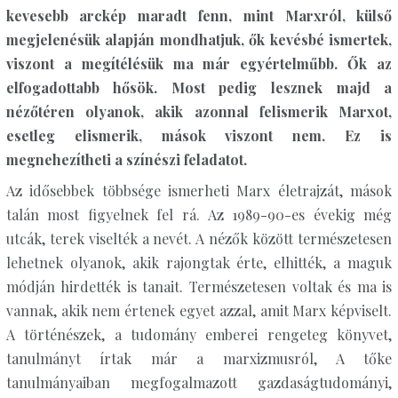
kevesebb arckép maradt fenn, mint Marxról, külső
megjelenésük alapján mondhatjuk, ők kevésbé ismertek,
viszont a megítélésük ma már egyértelműbb. Ők az
elfogadottabb hősök. Most pedig lesznek majd a
nézőtéren olyanok, akik azonnal felismerik Marxot,
esetleg elismerik, mások viszont nem. Ez is
megnehezítheti a színészi feladatot.
Az idősebbek többsége ismerheti Marx életrajzát, mások
talán most figyelnek fel rá. Az 1989-90-es évekig még
utcák, terek viselték a nevét. A nézők között természetesen
lehetnek olyanok, akik rajongtak érte, elhitték, a maguk
módján hirdették is tanait. Természetesen voltak és ma is
vannak, akik nem értenek egyet azzal, amit Marx képviselt.
A történészek, a tudomány emberei rengeteg könyvet,
tanulmányt írtak már a marxizmusról, A tőke
tanulmányaiban megfogalmazott gazdaságtudományi,