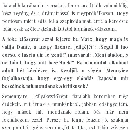
fiatalabb korában írt verseket, fennmaradt tőle valami félig
kész regény, és a drámaírással is megpróbálkozott. Hogy
pontosan miért adta fel a szépirodalmat, erre a kérdésre
talán csak az életrajzának kutatói tudnának válaszolni.
A tőke előszavát azzal fejezte be Marx, hogy maga is
vallja Dante, a „nagy firenzei jeligéjét”: „Segui il luo
corso, e lascia dir le genti!”, magyarul: „Menj utadon, s
ne bánd, hogy mit beszélnek!” Ez a mondat alkalmat
adott két kérdésre is. Kezdjük a végén! Mennyire
foglalkoztatja, hogy egy-egy előadás kapcsán mit
beszélnek, mit mondanak a kritikusok?
Semennyire... Pályakezdőként, fiatalabb koromban még
érdekelt, mit írnak a munkánkról, jobban odafigyeltem,
hogy mások mit mondanak rólam. Ma már nem
foglalkozom ezzel. Persze ha lenne igazán jó, szakmai
szempontból igényesen megírt kritika, azt talán szívesen