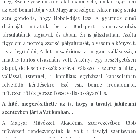
meg. Személyesen akkor találkoztam vele, amikor 1997-ben
az első bemutatója volt Magyarországon. Akkor még senki
sem gondolta, hogy Nobel-díjas lesz. A gyermek című
drámáját mutattuk be a Budapesti Kamaraszínház
társulatának tagjaival, és abban én is játszhattam. Azóta
figyelem a norvég szerző pályafutását, olvasom a könyveit.
Ez a legutóbbi, A hit misztériuma a magam vallásossága
miatt is fontos olvasmány volt. A könyv egy beszélgetésen
alapul, de kisebb esszék sorával válaszol a szerző a hittel,
vallással, Istennel, a katolikus egyházzal kapcsolatban
felvetődő kérdésekre. Szó esik benne irodalomról,
művészetről és persze Fosse vallásosságáról is.
A hitét megerősíthette az is, hogy a tavalyi jubileumi
szentévben járt a Vatikánban…
A Magyar Művészeti Akadémia szervezésében több
művészeti rendezvényünk is volt a tavalyi szentévben