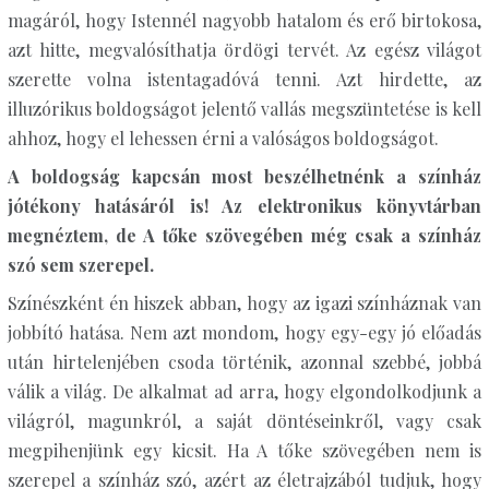
magáról, hogy Istennél nagyobb hatalom és erő birtokosa,
azt hitte, megvalósíthatja ördögi tervét. Az egész világot
szerette volna istentagadóvá tenni. Azt hirdette, az
illuzórikus boldogságot jelentő vallás megszüntetése is kell
ahhoz, hogy el lehessen érni a valóságos boldogságot.
A boldogság kapcsán most beszélhetnénk a színház
jótékony hatásáról is! Az elektronikus könyvtárban
megnéztem, de A tőke szövegében még csak a színház
szó sem szerepel.
Színészként én hiszek abban, hogy az igazi színháznak van
jobbító hatása. Nem azt mondom, hogy egy-egy jó előadás
után hirtelenjében csoda történik, azonnal szebbé, jobbá
válik a világ. De alkalmat ad arra, hogy elgondolkodjunk a
világról, magunkról, a saját döntéseinkről, vagy csak
megpihenjünk egy kicsit. Ha A tőke szövegében nem is
szerepel a színház szó, azért az életrajzából tudjuk, hogy