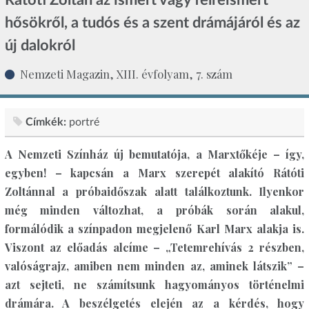
hősökről, a tudós és a szent drámájáról és az
új dalokról
Nemzeti Magazin, XIII. évfolyam, 7. szám
Címkék:
portré
A Nemzeti Színház új bemutatója, a Marxtőkéje – így,
egyben! – kapcsán a Marx szerepét alakító Rátóti
Zoltánnal a próbaidőszak alatt találkoztunk. Ilyenkor
még minden változhat, a próbák során alakul,
formálódik a színpadon megjelenő Karl Marx alakja is.
Viszont az előadás alcíme – „Tetemrehívás 2 részben,
valóságrajz, amiben nem minden az, aminek látszik” –
azt sejteti, ne számítsunk hagyományos történelmi
drámára. A beszélgetés elején az a kérdés, hogy