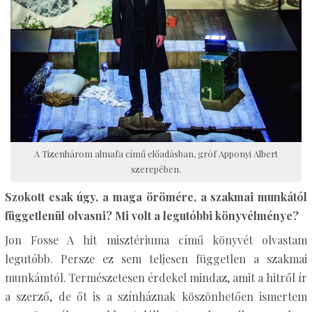
A Tizenhárom almafa című előadásban, gróf Apponyi Albert
szerepében.
Szokott csak úgy, a maga örömére, a szakmai munkától
függetlenül olvasni? Mi volt a legutóbbi könyvélménye?
Jon Fosse A hit misztériuma című könyvét olvastam
legutóbb. Persze ez sem teljesen független a szakmai
munkámtól. Természetesen érdekel mindaz, amit a hitről ír
a szerző, de őt is a színháznak köszönhetően ismertem