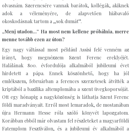
olvasnám. Szerencsére vannak barátok, kollégák, akiknek
adok a véleményére, de alapvetően hiábavaló
okoskodásnak tartom a „sok dumát”.
„Menj utadon…” Ha most nem kellene próbálnia, merre
menne tovább ezen az úton?
Egy nagy váltással most például Assisi felé venném az
irányt, hogy megnézzem Szent Ferenc ereklyéjét.
Halálának 800. évfordulója alkalmából jubileumi évet
hirdetett a pápa. Ennek köszönhető, hogy ha jól
emlékszem, februárban a ferences szerzetesek átvitték a
kriptából a bazilika altemplomába a szent üvegkoporsóját.
Ott egy hónapig a nagyközönség is láthatja Szent Ferenc
földi maradványait. Erről most lemaradok, de mostanában
újra Hermann Hesse róla szóló könyvét lapozgatom.
Korábban ebből már olvastam fel részleteket a magyarföldi
Fatemplom Fesztiválon, és a jubileumi év alkalmából a