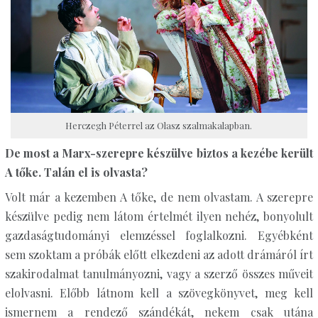
Herczegh Péterrel az Olasz szalmakalapban.
De most a Marx-szerepre készülve biztos a kezébe került
A tőke. Talán el is olvasta?
Volt már a kezemben A tőke, de nem olvastam. A szerepre
készülve pedig nem látom értelmét ilyen nehéz, bonyolult
gazdaságtudományi elemzéssel foglalkozni. Egyébként
sem szoktam a próbák előtt elkezdeni az adott drámáról írt
szakirodalmat tanulmányozni, vagy a szerző összes műveit
elolvasni. Előbb látnom kell a szövegkönyvet, meg kell
ismernem a rendező szándékát, nekem csak utána