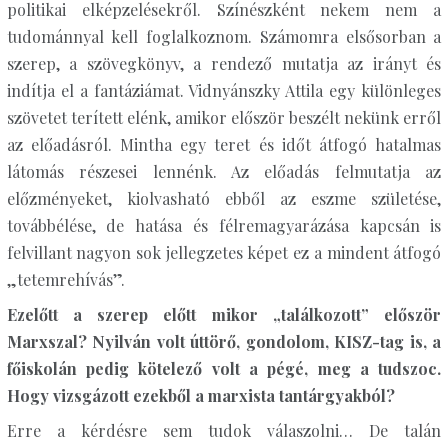
politikai elképzelésekről. Színészként nekem nem a
tudománnyal kell foglalkoznom. Számomra elsősorban a
szerep, a szövegkönyv, a rendező mutatja az irányt és
indítja el a fantáziámat. Vidnyánszky Attila egy különleges
szövetet terített elénk, amikor először beszélt nekünk erről
az előadásról. Mintha egy teret és időt átfogó hatalmas
látomás részesei lennénk. Az előadás felmutatja az
előzményeket, kiolvasható ebből az eszme születése,
továbbélése, de hatása és félremagyarázása kapcsán is
felvillant nagyon sok jellegzetes képet ez a mindent átfogó
„tetemrehívás”.
Ezelőtt a szerep előtt mikor „találkozott” először
Marxszal? Nyilván volt úttörő, gondolom, KISZ-tag is, a
főiskolán pedig kötelező volt a pégé, meg a tudszoc.
Hogy vizsgázott ezekből a marxista tantárgyakból?
Erre a kérdésre sem tudok válaszolni… De talán