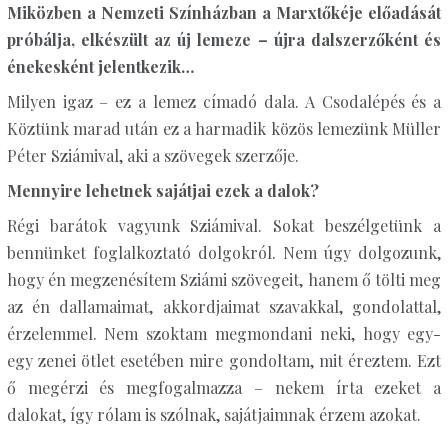
Miközben a Nemzeti Színházban a Marxtőkéje előadását
próbálja, elkészült az új lemeze – újra dalszerzőként és
énekesként jelentkezik…
Milyen igaz – ez a lemez címadó dala. A Csodalépés és a
Köztünk marad után ez a harmadik közös lemezünk Müller
Péter Sziámival, aki a szövegek szerzője.
Mennyire lehetnek sajátjai ezek a dalok?
Régi barátok vagyunk Sziámival. Sokat beszélgetünk a
bennünket foglalkoztató dolgokról. Nem úgy dolgozunk,
hogy én megzenésítem Sziámi szövegeit, hanem ő tölti meg
az én dallamaimat, akkordjaimat szavakkal, gondolattal,
érzelemmel. Nem szoktam megmondani neki, hogy egy-
egy zenei ötlet esetében mire gondoltam, mit éreztem. Ezt
ő megérzi és megfogalmazza – nekem írta ezeket a
dalokat, így rólam is szólnak, sajátjaimnak érzem azokat.