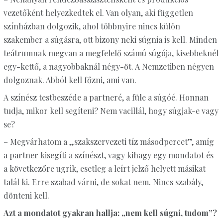
vezetőként helyezkedtek el. Van olyan, aki független
színházban dolgozik, ahol többnyire nincs külön
szakember a súgásra, ott bizony neki súgnia is kell. Minden
teátrumnak megvan a megfelelő számú súgója, kisebbeknél
egy-kettő, a nagyobbaknál négy-öt. A Nemzetiben négyen
dolgoznak. Abból kell főzni, ami van.
A színész testbeszéde a partneré, a füle a súgóé. Honnan
tudja, mikor kell segíteni? Nem vacillál, hogy súgjak-e vagy
se?
– Megvárhatom a „szakszervezeti tíz másodpercet”, amíg
a partner kisegíti a színészt, vagy kihagy egy mondatot és
a következőre ugrik, esetleg a leírt jelző helyett másikat
talál ki. Erre szabad várni, de sokat nem. Nincs szabály,
dönteni kell.
Azt a mondatot gyakran hallja: „nem kell súgni, tudom”?