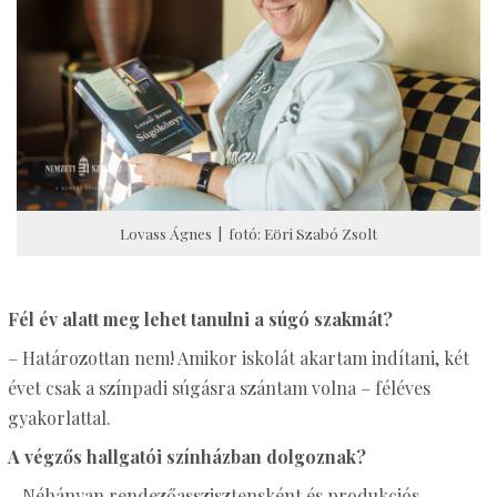
Lovass Ágnes | fotó: Eöri Szabó Zsolt
Fél év alatt meg lehet tanulni a súgó szakmát?
– Határozottan nem! Amikor iskolát akartam indítani, két
évet csak a színpadi súgásra szántam volna – féléves
gyakorlattal.
A végzős hallgatói színházban dolgoznak?
– Néhányan rendezőasszisztensként és produkciós