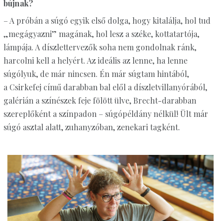
bújnak?
– A próbán a súgó egyik első dolga, hogy kitalálja, hol tud
„megágyazni” magának, hol lesz a széke, kottatartója,
lámpája. A díszlettervezők soha nem gondolnak ránk,
harcolni kell a helyért. Az ideális az lenne, ha lenne
súgólyuk, de már nincsen. Én már súgtam hintából,
a Csirkefej című darabban bal elől a díszletvillanyórából,
galérián a színészek feje fölött ülve, Brecht-darabban
szereplőként a színpadon – súgópéldány nélkül! Ült már
súgó asztal alatt, zuhanyzóban, zenekari tagként.