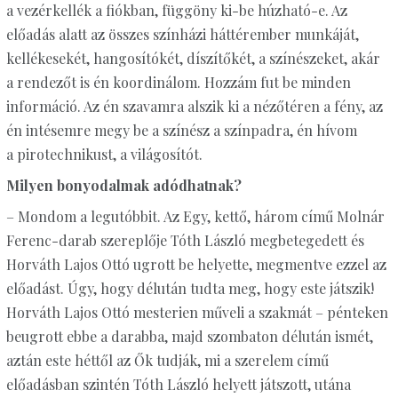
a vezérkellék a fiókban, függöny ki-be húzható-e. Az
előadás alatt az összes színházi háttérember munkáját,
kellékesekét, hangosítókét, díszítőkét, a színészeket, akár
a rendezőt is én koordinálom. Hozzám fut be minden
információ. Az én szavamra alszik ki a nézőtéren a fény, az
én intésemre megy be a színész a színpadra, én hívom
a pirotechnikust, a világosítót.
Milyen bonyodalmak adódhatnak?
– Mondom a legutóbbit. Az Egy, kettő, három című Molnár
Ferenc-darab szereplője Tóth László megbetegedett és
Horváth Lajos Ottó ugrott be helyette, megmentve ezzel az
előadást. Úgy, hogy délután tudta meg, hogy este játszik!
Horváth Lajos Ottó mesterien műveli a szakmát – pénteken
beugrott ebbe a darabba, majd szombaton délután ismét,
aztán este héttől az Ők tudják, mi a szerelem című
előadásban szintén Tóth László helyett játszott, utána