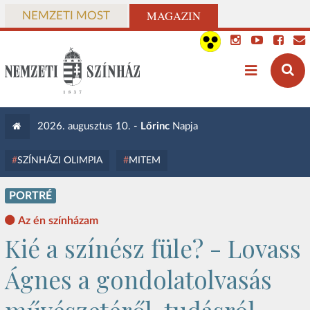
MAGAZIN
NEMZETI MOST
2026. augusztus 10. -
Lőrinc
Napja
SZÍNHÁZI OLIMPIA
MITEM
PORTRÉ
Az én színházam
Kié a színész füle? - Lovass
Ágnes a gondolatolvasás