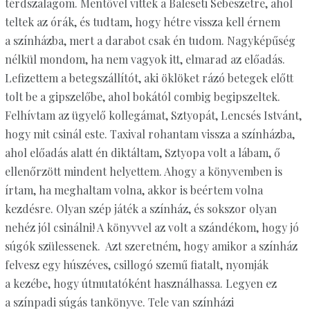
térdszalagom. Mentővel vittek a Baleseti Sebészetre, ahol
teltek az órák, és tudtam, hogy hétre vissza kell érnem
a színházba, mert a darabot csak én tudom. Nagyképűség
nélkül mondom, ha nem vagyok itt, elmarad az előadás.
Lefizettem a betegszállítót, aki öklöket rázó betegek előtt
tolt be a gipszelőbe, ahol bokától combig begipszeltek.
Felhívtam az ügyelő kollegámat, Sztyopát, Lencsés Istvánt,
hogy mit csinál este. Taxival rohantam vissza a színházba,
ahol előadás alatt én diktáltam, Sztyopa volt a lábam, ő
ellenőrzött mindent helyettem. Ahogy a könyvemben is
írtam, ha meghaltam volna, akkor is beértem volna
kezdésre. Olyan szép játék a színház, és sokszor olyan
nehéz jól csinálni! A könyvvel az volt a szándékom, hogy jó
súgók szülessenek. Azt szeretném, hogy amikor a színház
felvesz egy húszéves, csillogó szemű fiatalt, nyomják
a kezébe, hogy útmutatóként használhassa. Legyen ez
a színpadi súgás tankönyve. Tele van színházi