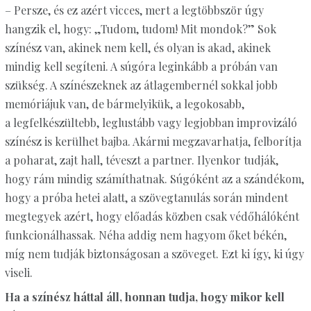
– Persze, és ez azért vicces, mert a legtöbbször úgy
hangzik el, hogy: „Tudom, tudom! Mit mondok?” Sok
színész van, akinek nem kell, és olyan is akad, akinek
mindig kell segíteni. A súgóra leginkább a próbán van
szükség. A színészeknek az átlagembernél sokkal jobb
memóriájuk van, de bármelyikük, a legokosabb,
a legfelkészültebb, leglustább vagy legjobban improvizáló
színész is kerülhet bajba. Akármi megzavarhatja, felborítja
a poharat, zajt hall, téveszt a partner. Ilyenkor tudják,
hogy rám mindig számíthatnak. Súgóként az a szándékom,
hogy a próba hetei alatt, a szövegtanulás során mindent
megtegyek azért, hogy előadás közben csak védőhálóként
funkcionálhassak. Néha addig nem hagyom őket békén,
míg nem tudják biztonságosan a szöveget. Ezt ki így, ki úgy
viseli.
Ha a színész háttal áll, honnan tudja, hogy mikor kell