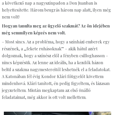
a következő nap a nagyszínpadon a Don Juanban is
helyettesítette. Három beugrás három nap alatt, ilyen még
nem volt!
Hogyan tanulta meg az ügyelő szakmát? Az ön idejében
még semmilyen képzés nem volt.
– Most sincs. Az a probléma, hogy a színházi emberek egy
részének, a „fekete ruhásoknak” – akik hátul azért
dolgoznak, hogy a színész elől a fényben csilloghasson –
nincs képzésük. Az lenne az ideális, ha a kezdők házon
belül a szakma nagymestereitől leshetnék el a feladatokat.
A Katonában fél évig Kondor Klári főügyelőt követtem
mindenhová. Klári tanított, én pedig figyeltem, és lázasan
jegyzeteltem. Miután megkaptam az első önálló
feladataimat, még akkor is ott volt mellettem.