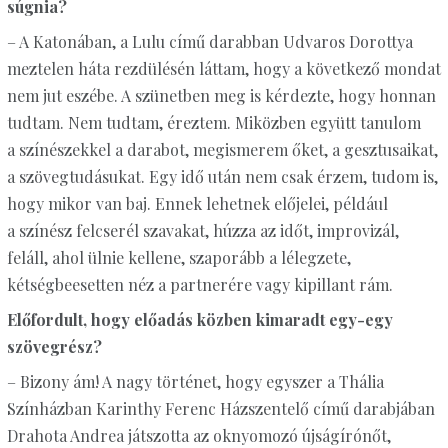
súgnia?
– A Katonában, a Lulu című darabban Udvaros Dorottya
meztelen háta rezdülésén láttam, hogy a következő mondat
nem jut eszébe. A szünetben meg is kérdezte, hogy honnan
tudtam. Nem tudtam, éreztem. Miközben együtt tanulom
a színészekkel a darabot, megismerem őket, a gesztusaikat,
a szövegtudásukat. Egy idő után nem csak érzem, tudom is,
hogy mikor van baj. Ennek lehetnek előjelei, például
a színész felcserél szavakat, húzza az időt, improvizál,
feláll, ahol ülnie kellene, szaporább a lélegzete,
kétségbeesetten néz a partnerére vagy kipillant rám.
Előfordult, hogy előadás közben kimaradt egy-egy
szövegrész?
– Bizony ám! A nagy történet, hogy egyszer a Thália
Színházban Karinthy Ferenc Házszentelő című darabjában
Drahota Andrea játszotta az oknyomozó újságírónőt,