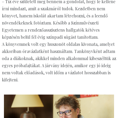
– Tíz éve született meg bennem a gondolat, hogy le kellene
írni mindazt, amit a szakmáról tudok. Kezdetben nem
könyvet, hanem iskolát akartam létrehozni, és a leendő
növendékeknek fotóztam. Később a Színművészeti
Egyetemen a rendezőasszisztens hallgatók kétéves
képzésén belül fél évig színpadi súgást tanítottam.
A könyvemnek volt egy huszonöt oldalas kivonata, amelyet
akkoriban óravázlatként használtam. Tankönyvként adtam
oda a diákoknak, akikkel minden alkalommal kibeszéltük az
egyes próbafajtákat. A járvány idején, amikor egy jó ideig
nem voltak előadások, volt időm a vázlatot hosszabban is
kifejteni.