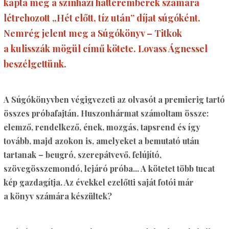
kapta meg a színházi háttéremberek számára
létrehozott „Hét előtt, tíz után” díjat súgóként.
Nemrég jelent meg a Súgókönyv – Titkok
a kulisszák mögül című kötete. Lovass Ágnessel
beszélgettünk.
A Súgókönyvben végigvezeti az olvasót a premierig tartó
összes próbafajtán. Huszonhármat számoltam össze:
elemző, rendelkező, ének, mozgás, tapsrend és így
tovább, majd azokon is, amelyeket a bemutató után
tartanak – beugró, szerepátvevő, felújító,
szövegösszemondó, lejáró próba... A kötetet több tucat
kép gazdagítja. Az évekkel ezelőtti saját fotói már
a könyv számára készültek?