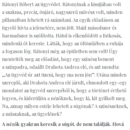
Rátonyi Róbert az ügyvédet. Rátonyinak a kisujjában volt
a szakma, precíz, önjáró, nagyszerű művész volt, minden
pillanatban lehetett rá számítani. Az egyik előadáson az
ügyelő hívta a jelenetére, nem jött. Majd másodszor és
harmadszor is szólította. Hátul is elkezdődött a futkosás,
mindenki őt kereste. Látták, hogy az öltözőjében a ruhája
a fogason lóg. Rátonyi még az épületben sem volt! Úgy
mentették meg az előadást, hogy egy színész bement
a színpadra, odaállt Drahota Andrea elé, és azt mondta:
„Az ügyvéd úr azt üzeni, hogy ma nem jön”. Utána minden
szereplő, aki Drahota Andrea elé járult, elmondott egy-egy
mondatot az ügyvéd szerepéből is, hogy a történet érthető
legyen, és kiderüljön a nézőknek, hogy ki, kit gyilkolt meg.
Na, aznap milyen estéje lehetett a súgónak? A színészeknek,
a műszaknak, az ügyelőnek?
A nézők gyakran keresik a súgót, de nem találják. Hová