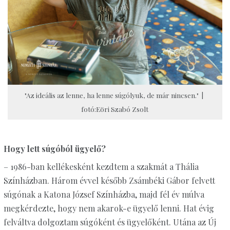
"Az ideális az lenne, ha lenne súgólyuk, de már nincsen." |
fotó:Eöri Szabó Zsolt
Hogy lett súgóból ügyelő?
– 1986-ban kellékesként kezdtem a szakmát a Thália
Színházban. Három évvel később Zsámbéki Gábor felvett
súgónak a Katona József Színházba, majd fél év múlva
megkérdezte, hogy nem akarok-e ügyelő lenni. Hat évig
felváltva dolgoztam súgóként és ügyelőként. Utána az Új