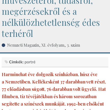
művészetéről, tudásról,
megérzésekről és a
nélkülözhetetlenség édes
terhéről
Nemzeti Magazin, XI. évfolyam, 3. szám
Címkék:
portré
Harminchat éve dolgozik színházban, húsz éve
a Nemzetiben. Kellékesként 37 darabban vett részt,
77 előadásban súgott, 76 darabban volt ügyelő. Hat
filmben, tíz tévéjátékban és három sorozatban
segítette a színészek munkáját. 1992-ben elsőként