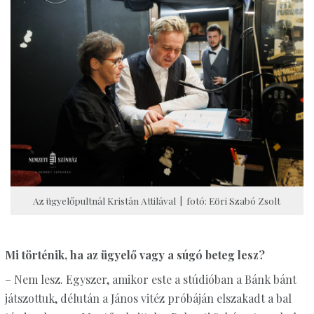
Az ügyelőpultnál Kristán Attilával | fotó: Eöri Szabó Zsolt
Mi történik, ha az ügyelő vagy a súgó beteg lesz?
– Nem lesz. Egyszer, amikor este a stúdióban a Bánk bánt
játszottuk, délután a János vitéz próbáján elszakadt a bal