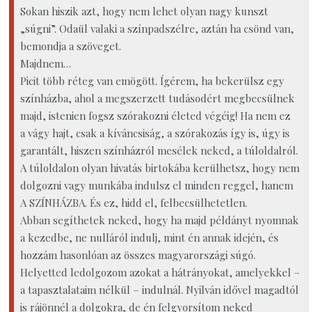
Sokan hiszik azt, hogy nem lehet olyan nagy kunszt
„súgni”. Odaül valaki a színpadszélre, aztán ha csönd van,
bemondja a szöveget.
Majdnem…
Picit több réteg van emögött. Ígérem, ha bekerülsz egy
színházba, ahol a megszerzett tudásodért megbecsülnek
majd, istenien fogsz szórakozni életed végéig! Ha nem ez
a vágy hajt, csak a kíváncsiság, a szórakozás így is, úgy is
garantált, hiszen színházról mesélek neked, a túloldalról.
A túloldalon olyan hivatás birtokába kerülhetsz, hogy nem
dolgozni vagy munkába indulsz el minden reggel, hanem
A SZÍNHÁZBA. És ez, hidd el, felbecsülhetetlen.
Abban segíthetek neked, hogy ha majd példányt nyomnak
a kezedbe, ne nulláról indulj, mint én annak idején, és
hozzám hasonlóan az összes magyarországi súgó.
Helyetted ledolgozom azokat a hátrányokat, amelyekkel –
a tapasztalataim nélkül – indulnál. Nyilván idővel magadtól
is rájönnél a dolgokra, de én felgyorsítom neked