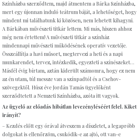
Színházba szerződtem, majd átmentem a Bárka Színházba,
mert egy újonnan induló teátrum báját, a lehetőséget, hogy
mindent mi találhatunk ki közösen, nem lehetett kihagyni.
A Bárkában művészeti titkár lettem. Mi más, hiszen ahhoz
még nem értettem! A művészeti titkár a színház
mindennapi művészeti működésének operatív vezetője.
Összeállítja a havi műsort, megtervezi a heti és a napi
munkarendet, tervez, intézkedik, egyezteti a színészeket…
Másfél évig bírtam, aztán kiderült számomra, hogy ez nem
az én utam, túl messze van a színpadtól és a Csehov-
szövegektől. Húsz éve Jordán Tamás ügyelőként
szerződtetett a Nemzeti Színházba, azóta itt vagyok.
Az ügyelő az előadás hibátlan levezényléséért felel. Kiket
irányít?
– Kezdés előtt egy órával átveszem a díszletet, a legapróbb
dolgokat is ellenőrzöm, csukódik-e az ajtó, ott van-e