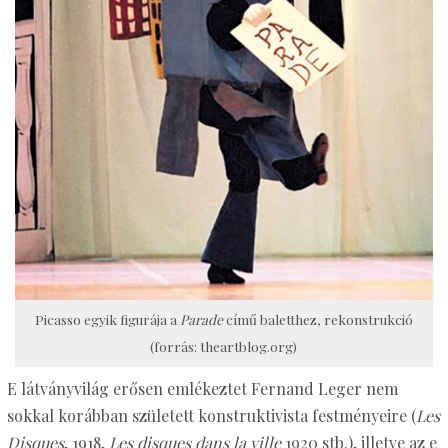
Picasso egyik figurája a
Parade
című balett­hez, rekonstrukció
(forrás: theartblog.org)
E látványvilág erősen emlékeztet Fernand Leger nem
sokkal korábban született konstruktivista festményeire (
Les
Disques
, 1918,
Les disques dans la ville
1920 stb.), illetve az e