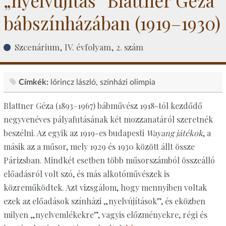
„nyelvújítás” Blattner Géza
bábszínházában (1919–1930)
Szcenárium, IV. évfolyam, 2. szám
Címkék:
lőrincz lászló
színházi olimpia
Blattner Géza (1893–1967) bábművész 1918-tól kezdődő
negyvenéves pályafutásának két mozzanatáról szeretnék
beszélni. Az egyik az 1919-es budapesti
Wayang játékok
, a
másik az a műsor, mely 1929 és 1930 között állt össze
Párizsban. Mindkét esetben több műsorszámból összeálló
előadásról volt szó, és más alkotóművészek is
közreműködtek. Azt vizsgálom, hogy mennyiben voltak
ezek az előadások színházi „nyelvújítások”, és eközben
milyen „nyelvemlékekre”, vagyis előzményekre, régi és