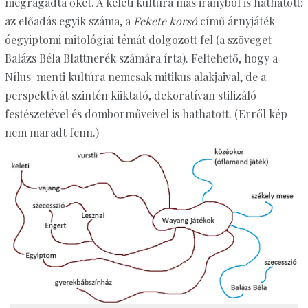
megragadta őket. A keleti kultúra más irányból is hathatott:
az előadás egyik száma, a
Fekete korsó
című árnyjáték
óegyiptomi mitológiai témát dolgozott fel (a szöveget
Balázs Béla Blattnerék számára írta). Feltehető, hogy a
Nílus-menti kultúra nemcsak mitikus alakjaival, de a
perspektívát szintén kiiktató, dekoratívan stilizáló
festészetével és domborműveivel is hathatott. (Erről kép
nem maradt fenn.)