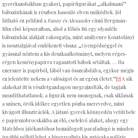
gyerekszobákban gyakori, papírfigurákat „alkalmazó”
bábszínházak is részben hasonló elven működtek. Jól
látható ez például a
Fanny és Alexander
című Bergman-
film első képsoraiban, ahol a főhős fiú egy olyasféle
bábszínház alakjait rakosgatja, mint amilyenre Kosztolányi
is nosztalgiával emlékezett vissza: „Gyengédséggel és
gyásszal néztem a kis deszkaalkotmányt, melyen réges-
régen keménypapírra ragasztott bábok sétáltak. … Ha
ezerszer is papírból, fából van összeábdálva, egykor mégis
ez jelentette nekem a valóságot és az egész életet.”
[7]
A sík
alakokat itt is részletgazdagon megrajzolták, de tagjaik
mozdíthatatlanok: a figurák nem mozognak, csak siklanak
a színen, örök időkre egyetlen pózba merevedve, mint
kivágott illusztrációk. A játszó gyerek könnyedén vetíti bele
e papírszobrocskákba az élő, cselekvő alakot, ahogy egy
Matchbox játékautóhoz hozzáfogott parafadugó is minden
további nélkül lehet a hiperrealista kis autócska sofőrje.