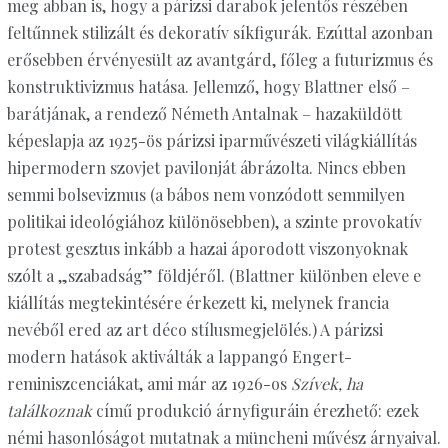
meg abban is, hogy a párizsi darabok jelentős részében
feltűnnek stilizált és dekoratív síkfigurák. Ezúttal azonban
erősebben érvényesült az avantgárd, főleg a futurizmus és
konstruktivizmus hatása. Jellemző, hogy Blattner első –
barátjának, a rendező Németh Antalnak – hazaküldött
képeslapja az 1925-ös párizsi iparművészeti világkiállítás
hipermodern szovjet pavilonját ábrázolta. Nincs ebben
semmi bolsevizmus (a bábos nem vonzódott semmilyen
politikai ideológiához különösebben), a szinte provokatív
protest gesztus inkább a hazai áporodott viszonyoknak
szólt a „szabadság” földjéről. (Blattner különben eleve e
kiállítás megtekintésére érkezett ki, melynek francia
nevéből ered az art déco stílusmegjelölés.) A párizsi
modern hatások aktiválták a lappangó Engert-
reminiszcenciákat, ami már az 1926-os
Szívek, ha
találkoznak
című produkció árnyfiguráin érezhető: ezek
némi hasonlóságot mutatnak a müncheni művész árnyaival.