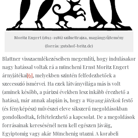
Moritz Engert (1892–1986) sziluettrajza, magángyűjtemény
(forrás: gutshof-britz.de)
Blattner visszaemlékezéseiben megemlíti, hogy indulásakor
nagy hatással voltak rá a müncheni Ernst Moritz Engert
árnyjátékai
[6]
, melyekben szintén felfedezhetőek a
szecesszió ismérvei. Ha ezek látványvilága más is volt
(aminek később, a párizsi években lesz inkább érezhető a
hatása), már annak alapján is, hogy a
Wayang játékok
festő
(és fényképész) művészei eleve síkszerű megoldásokban
gondolkodtak, feltételezhető a kapcsolat. De a megoldások
forrásainak keresésénél nem kell egészen Jáváig,
Egyiptomig vagy akár Münchenig utazni. A korabeli