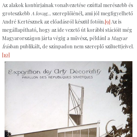
Az alakok kontúrjainak vonalvezetése ezúttal merészebb és
groteszkebb
A lovag…
szereplőiénél, ami jól megfigyelhető
André Kertésznek az előadásról készül fotóin.
[9]
Az is
megállapítható, hogy az ide vezető út korábbi stációit még
Magyarországon járta végig a művész, például a
Magyar
Írás
ban publikált, de színpadon nem szereplő sziluettjeivel.
[10]