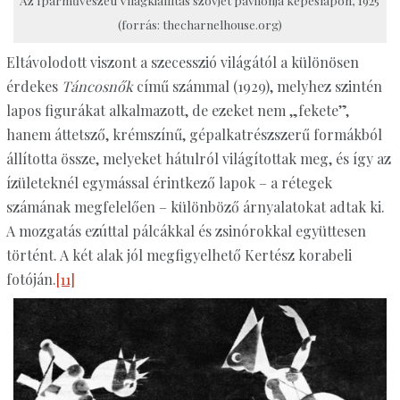
Az Iparművészeti Világkiállítás szovjet pavilonja képeslapon, 1925
(forrás: thecharnelhouse.org)
Eltávolodott viszont a szecesszió világától a különösen
érdekes
Táncosnők
című számmal (1929), melyhez szintén
lapos figurákat alkalmazott, de ezeket nem „fekete”,
hanem áttetsző, krémszínű, gépalkatrészszerű formákból
állította össze, melyeket hátulról világítottak meg, és így az
ízületeknél egymással érintkező lapok – a rétegek
számának megfelelően – különböző árnyalatokat adtak ki.
A mozgatás ezúttal pálcákkal és zsinórokkal együttesen
történt. A két alak jól megfigyelhető Kertész korabeli
fotóján.
[11]