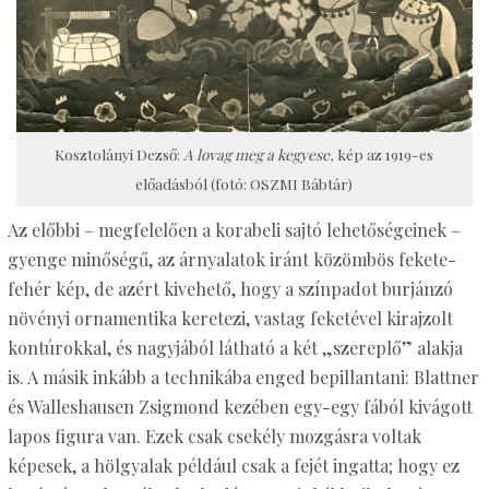
Kosztolányi Dezső:
A lovag meg a kegyese
, kép az 1919-es
előadásból (fotó: OSZMI Bábtár)
Az előbbi – megfelelően a korabeli sajtó lehetőségeinek –
gyenge minőségű, az árnyalatok iránt közömbös fekete-
fehér kép, de azért kivehető, hogy a színpadot burjánzó
növényi ornamentika keretezi, vastag feketével kirajzolt
kontúrokkal, és nagyjából látható a két „szereplő” alakja
is. A másik inkább a technikába enged bepillantani: Blattner
és Walleshausen Zsigmond kezében egy-egy fából kivágott
lapos figura van. Ezek csak csekély mozgásra voltak
képesek, a hölgyalak például csak a fejét ingatta; hogy ez