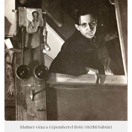
Blattner Géza a
Gépember
rel (fotó: OSZMI bábtár)