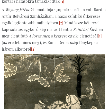
kortárs hatásokra támaszkodtak.
[1]
A
Wayang játékok
bemutatója 1919 márciusában volt Bárdos
Artúr Belvárosi Színházában, a hazai színházi útkeresés
egyik legfontosabb műhelyében.
[2]
Mindössze két ezzel
kapcsolatos egykorú kép maradt fent: a
Színházi Élet
ben
megjelent fotó
A lovag meg a kegyese
egyik jelenetéről
[3]
(az eredeti nincs meg), és Rónai Dénes szép fényképe a
három alkotóról
[4]
.