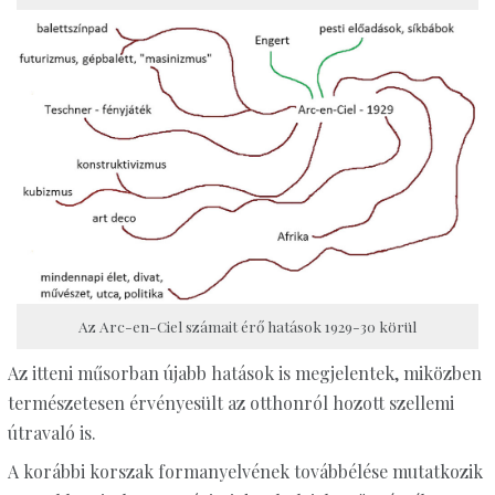
Az Arc-en-Ciel számait érő hatások 1929-30 körül
Az itteni műsorban újabb hatások is megjelentek, miközben
természetesen érvényesült az otthonról hozott szellemi
útravaló is.
A korábbi korszak formanyelvének továbbélése mutatkozik