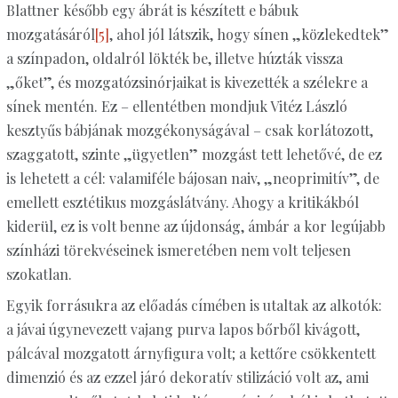
Blattner később egy ábrát is készített e bábuk
mozgatásáról
[5]
, ahol jól látszik, hogy sínen „közlekedtek”
a színpadon, oldalról lökték be, illetve húzták vissza
„őket”, és mozgatózsinórjaikat is kivezették a szélekre a
sínek mentén. Ez – ellentétben mondjuk Vitéz László
kesztyűs bábjának mozgékonyságával – csak korlátozott,
szaggatott, szinte „ügyetlen” mozgást tett lehetővé, de ez
is lehetett a cél: valamiféle bájosan naiv, „neoprimitív”, de
emellett esztétikus mozgáslátvány. Ahogy a kritikákból
kiderül, ez is volt benne az újdonság, ámbár a kor legújabb
színházi törekvéseinek ismeretében nem volt teljesen
szokatlan.
Egyik forrásukra az előadás címében is utaltak az alkotók:
a jávai úgynevezett vajang purva lapos bőrből kivágott,
pálcával mozgatott árnyfigura volt; a kettőre csökkentett
dimenzió és az ezzel járó dekoratív stilizáció volt az, ami