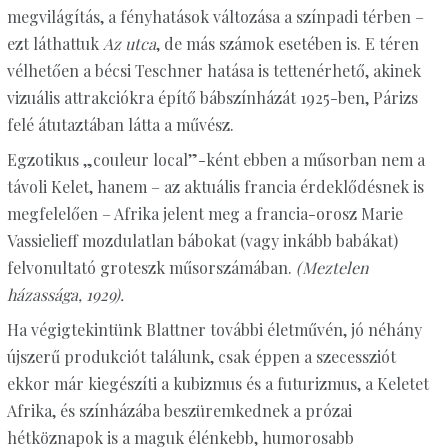
megvilágítás, a fényhatások változása a színpadi térben –
ezt láthattuk
Az utca
, de más számok esetében is. E téren
vélhetően a bécsi Teschner hatása is tettenérhető, akinek
vizuális attrakciókra építő bábszínházát 1925-ben, Párizs
felé átutaztában látta a művész.
Egzotikus „couleur local”-ként ebben a műsorban nem a
távoli Kelet, hanem – az aktuális francia érdeklődésnek is
megfelelően – Afrika jelent meg a francia-orosz Marie
Vassielieff mozdulatlan bábokat (vagy inkább babákat)
felvonultató groteszk műsorszámában.
(Meztelen
házassága, 1929).
Ha végigtekintünk Blattner további életművén, jó néhány
újszerű produkciót találunk, csak éppen a szecessziót
ekkor már kiegészíti a kubizmus és a futurizmus, a Keletet
Afrika, és színházába beszüremkednek a prózai
hétköznapok is a maguk élénkebb, humorosabb