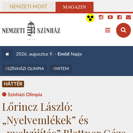
MAGAZIN
NEMZETI MOST
2026. augusztus 9. -
Emőd
Napja
SZÍNHÁZI OLIMPIA
MITEM
HÁTTÉR
Színházi Olimpia
Lőrincz László:
„Nyelvemlékek” és