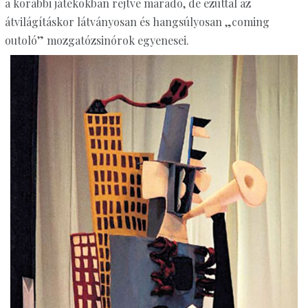
a korábbi játékokban rejtve maradó, de ezúttal az
átvilágításkor látványosan és hangsúlyosan „coming
outoló” mozgatózsinórok egyenesei.