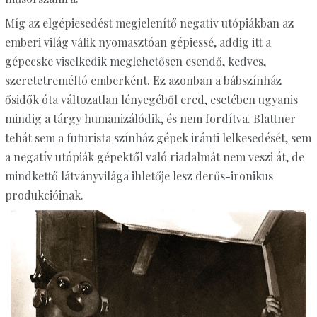
Míg az elgépiesedést megjelenítő negatív utópiákban az
emberi világ válik nyomasztóan gépiessé, addig itt a
gépecske viselkedik meglehetősen esendő, kedves,
szeretetreméltó emberként. Ez azonban a bábszínház
ősidők óta változatlan lényegéből ered, esetében ugyanis
mindig a tárgy humanizálódik, és nem fordítva. Blattner
tehát sem a futurista színház gépek iránti lelkesedését, sem
a negatív utópiák gépektől való riadalmát nem veszi át, de
mindkettő látványvilága ihletője lesz derűs-ironikus
produkcióinak.