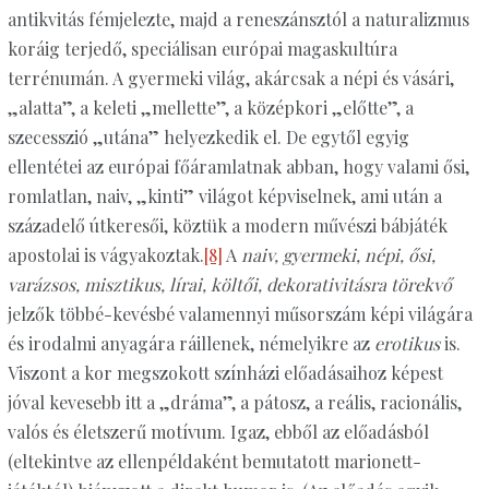
antikvitás fémjelezte, majd a reneszánsztól a naturalizmus
koráig terjedő, speciálisan európai magaskultúra
terrénumán. A gyermeki világ, akárcsak a népi és vásári,
„alatta”, a keleti „mellette”, a középkori „előtte”, a
szecesszió „utána” helyezkedik el. De egytől egyig
ellentétei az európai főáramlatnak abban, hogy valami ősi,
romlatlan, naiv, „kinti” világot képviselnek, ami után a
századelő útkeresői, köztük a modern művészi bábjáték
apostolai is vágyakoztak.
[8]
A
naiv, gyermeki, népi, ősi,
varázsos, misztikus, lírai, költői, dekorativitásra törekvő
jelzők többé-kevésbé valamennyi műsorszám képi világára
és irodalmi anyagára ráillenek, némelyikre az
erotikus
is.
Viszont a kor megszokott színházi előadásaihoz képest
jóval kevesebb itt a „dráma”, a pátosz, a reális, racionális,
valós és életszerű motívum. Igaz, ebből az előadásból
(eltekintve az ellenpéldaként bemutatott marionett-