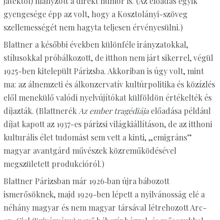
játéktól) hiányzott a direkt humor is. (Az előadás egyik
gyengesége épp az volt, hogy a Kosztolányi-szöveg
szellemességét nem hagyta teljesen érvényesülni.)
Blattner a későbbi években különféle irányzatokkal,
stílusokkal próbálkozott, de itthon nem járt sikerrel, végül
1925-ben kitelepült Párizsba. Akkoriban is úgy volt, mint
ma: az álnemzeti és álkonzervatív kultúrpolitika és közízlés
elől menekülő valódi nyelvújítókat külföldön értékelték és
díjazták. (Blattnerék
Az ember tragédiája
előadása például
díjat kapott az 1937-es párizsi világkiállításon, de az itthoni
kulturális élet tudomást sem vett a kinti, „emigráns”
magyar avantgárd művészek közreműködésével
megszületett produkcióról.)
Blattner Párizsban már 1926‑ban újra bábozott
ismerősöknek, majd 1929-ben lépett a nyilvánosság elé a
néhány magyar és nem magyar társával létrehozott Arc-