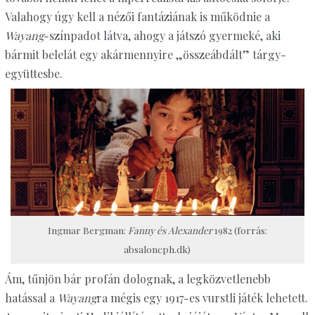
Valahogy úgy kell a nézői fantáziának is működnie a
Wayang
-színpadot látva, ahogy a játszó gyermeké, aki
bármit belelát egy akármennyire „összeábdált” tárgy-
együttesbe.
Ingmar Bergman:
Fanny és Alexander
1982 (forrás:
absaloncph.dk)
Ám, tűnjön bár profán dolognak, a legközvetlenebb
hatással a
Wayang
ra mégis egy 1917-es vurstli játék lehetett.