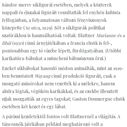
Sándor merev síkfigurái esetében, melyek a közterek
nappali és éjszakai figuráit vonultatták fel enyhén kubista
felfogásban, a folyamatosan változó fényviszonyok
közepette (
Az utca
, 1929). Sőt a síkfigurák politikai
szatírákhoz is használhatóak voltak: Blattner
Marianne és a
libái
(1930) című árnyjátékában a francia elnök is fel-,
pontosabban egy tó vízébe lépett, fürdőgatyában. (Utóbbi
karikatúra-bábukat a müncheni bábmúzeum őrzi.)
Ezeket síkbábokat hasonló módon animálták, mint az 1919-
ben bemutatott
Wayang
című produkció figuráit, csak a
mozgató zsinórokat nem vezették ki a szélekre, hanem
alulra lógtak, végükön karikákkal, és az ezekbe illesztett
ujjak mozgatták az egyes tagokat; Gaston Doumergue elnök
esetében két kezet és egy lábat.
A párizsi kezdetektől fontos volt Blattnernél a világítás. A
táncosnők játékában például meghatározó volt a