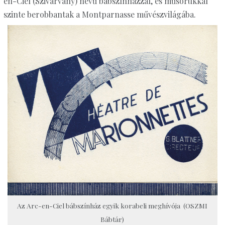
en-Ciel (Szivárvány) nevű bábszínházzal, és műsorukkal
szinte berobbantak a Montparnasse művészvilágába.
Az Arc-en-Ciel bábszínház egyik korabeli meghívója (OSZMI
Bábtár)