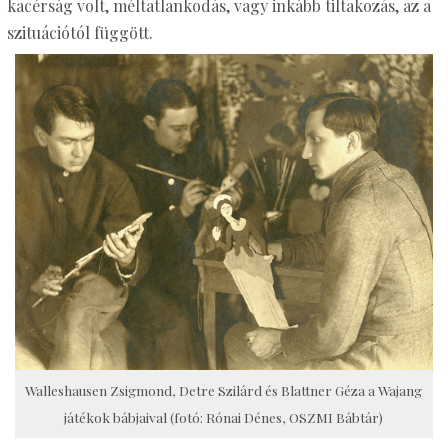
kacérság volt, méltatlankodás, vagy inkább tiltakozás, az a
szituációtól függött.
Walleshausen Zsigmond, Detre Szilárd és Blattner Géza a Wajang
játékok bábjaival (fotó: Rónai Dénes, OSZMI Bábtár)