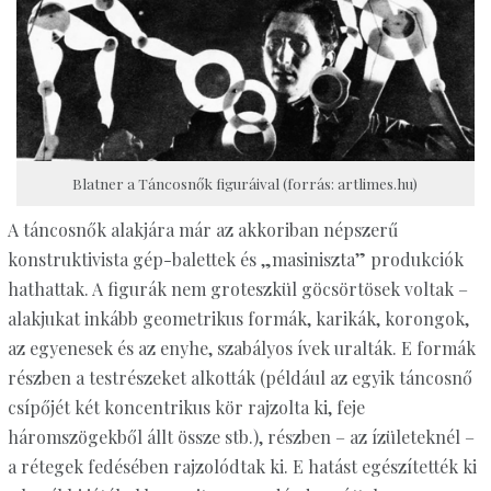
Blatner a Táncosnők figuráival (forrás: artlimes.hu)
A táncosnők alakjára már az akkoriban népszerű
konstruktivista gép-balettek és „masiniszta” produkciók
hathattak. A figurák nem groteszkül göcsörtösek voltak –
alakjukat inkább geometrikus formák, karikák, korongok,
az egyenesek és az enyhe, szabályos ívek uralták. E formák
részben a testrészeket alkották (például az egyik táncosnő
csípőjét két koncentrikus kör rajzolta ki, feje
háromszögekből állt össze stb.), részben – az ízületeknél –
a rétegek fedésében rajzolódtak ki. E hatást egészítették ki