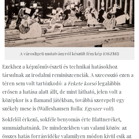
A városligeti mutatványról készült fénykép (OSZMI)
Ezekhez a képzőművészeti és technikai hatásokhoz
társulnak az irodalmi reminiszcenciák. A szecesszió ezen a
téren sem volt tartózkodó: a
Fekete korsó
legalábbis
erősen a hatása alatt állt, de mint látható, jelen volt a
középkor is a flamand játékban, továbbá szerepelt egy
székely mese is (Walleshausen Rolla:
Egyszer volt
).
Sokfelől érkező, sokféle benyomás érte Blattneréket,
summázhatnánk. De mindezekben van valami közös: az
összes hatás forrásvidéke valamilyen módon kívül esik az