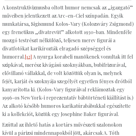
A konstruktivizmusba oltott humor nemcsak az „igazgató”
műveiben jelentkezett az Arc-en-Ciel színpadán. Egyik
munkatársa, Sigismund Kolos-Vary (Kolozsváry Zsigmond)
egy frenetikus „divatrevüt” alkotott 1930-ban. Mindenféle
mozgó testrészt nélkülöző, teljesen merev figurái a
divatfotókat karikírozták elragadó szépséggel és
humorral.
[12]
A nyurga korabeli manökenek vonultak itt fel
szipkával, merész kivágású szoknyákban, bubifrizurával,
elővillanó vállakkal, de volt közöttük olyan is, melynek
fejét, karját és szoknyája szegélyét egyetlen fényes drótból
kanyarította ki. (Kolos-Vary figuráival reklámoztak egy
1996-os New York-i reprezentatív bábtörténeti kiállítást is.)
Az alkotó később humoros karikatúrabábukkal egészítette
ki a kollekciót, köztük egy Josephine Baker figurával.
Ezúttal az ihlető hatás a kortárs művészeti szalonokon
kívül a párizsi mindennapokból jött, akárcsak A. Tóth