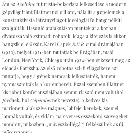
Ám az
Acéltánc
futurista-bolsevista lelkesedése a modern
gépvilág iránt Blattnernél elillant, nála itt a gépelemek a
konstruktivista látványvilágot ideológiai felhang nélkül
szolgálták. Hasonló átalakuláson mentek át a korban
divatossá váló színpadi robotok. Maga a kifejezés is ekkor
hangzik el először, Karel Čapek
R.U.R.
című drámájában
(1920), melyet 1921-ben mutattak be Prágában, majd
London, New York, Chicago után 1924-ben érkezett meg az
előadás Párizsba. Az első robotos sci-fi világsikere azt
mutatja, hogy a gépek nemcsak lelkesítették, hanem
nyomasztották is a kor embereit. Ezzel szemben Blattner
kis robot konferansziéjában semmi riasztó nem volt (hol
Jövő
nek, hol
Gépember
nek nevezte). A kedves kis
marionett-alak szíve mágnes, lábfejei kerekek, szemei
lámpák voltak, és vidám-naiv verses összekötő szövegeket
mondott, miközben „művészkollégái” felkészültek az új
műsorszámra.