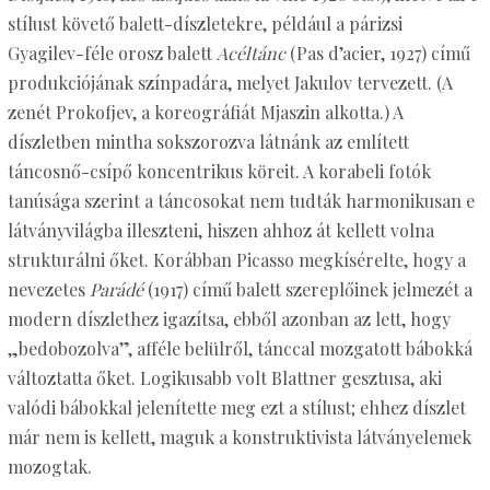
stílust követő balett-díszletekre, például a párizsi
Gyagilev-féle orosz balett
Acéltánc
(Pas d’acier, 1927) című
produkciójának színpadára, melyet Jakulov tervezett. (A
zenét Prokofjev, a koreográfiát Mjaszin alkotta.) A
díszletben mintha sokszorozva látnánk az említett
táncosnő-csípő koncentrikus köreit. A korabeli fotók
tanúsága szerint a táncosokat nem tudták harmonikusan e
látványvilágba illeszteni, hiszen ahhoz át kellett volna
strukturálni őket. Korábban Picasso megkísérelte, hogy a
nevezetes
Parádé
(1917) című balett szereplőinek jelmezét a
modern díszlethez igazítsa, ebből azonban az lett, hogy
„bedobozolva”, afféle belülről, tánccal mozgatott bábokká
változtatta őket. Logikusabb volt Blattner gesztusa, aki
valódi bábokkal jelenítette meg ezt a stílust; ehhez díszlet
már nem is kellett, maguk a konstruktivista látványelemek
mozogtak.