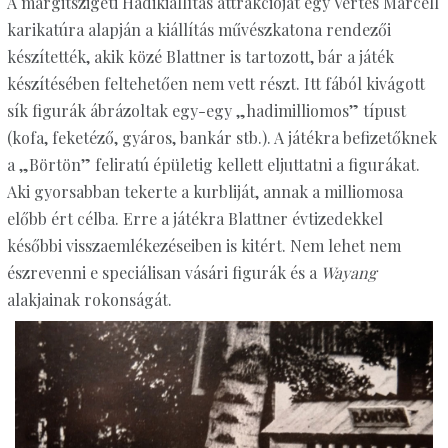
A margitszigeti Hadikiállítás attrakcióját egy Vértes Marcell
karikatúra alapján a kiállítás művészkatona rendezői
készítették, akik közé Blattner is tartozott, bár a játék
készítésében feltehetően nem vett részt. Itt fából kivágott
sík figurák ábrázoltak egy-egy „hadimilliomos” típust
(kofa, feketéző, gyáros, bankár stb.). A játékra befizetőknek
a „Börtön” feliratú épületig kellett eljuttatni a figurákat.
Aki gyorsabban tekerte a kurbliját, annak a milliomosa
előbb ért célba. Erre a játékra Blattner évtizedekkel
későbbi visszaemlékezéseiben is kitért. Nem lehet nem
észrevenni e speciálisan vásári figurák és a
Wayang
alakjainak rokonságát.