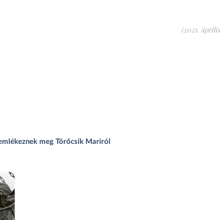
(2021. április
 emlékeznek meg Törőcsik Mariról