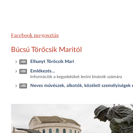
Facebook megosztás
Búcsú Törőcsik Maritól
Elhunyt Törőcsik Mari
HÍR
Emlékezés...
HÍR
Információk a kegyeletüket leróni kívánók számára
Neves művészek, alkotók, közéleti személyiségek
HÍR