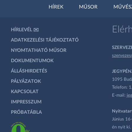
HÍREK
MŰSOR
MŰVÉS
Elér
HÍRLEVÉL ✉️
ADATKEZELÉSI TÁJÉKOZTATÓ
SZERVEZÉ
NYOMTATHATÓ MŰSOR
szervezes
DOKUMENTUMOK
ÁLLÁSHIRDETÉS
JEGYPÉN
1095 Budap
PÁLYÁZATOK
Telefon: 
KAPCSOLAT
E-mail:
je
IMPRESSZUM
Nyitvatar
PRÓBATÁBLA
Június 16-
én nyit ki.