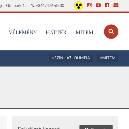
or Gizi park 1.
+361/476-6800
VÉLEMÉNY
HÁTTÉR
MITEM
SZÍNHÁZI OLIMPIA
MITEM