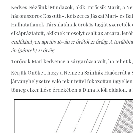
Kedves Nézőink! Mindazok, akik Törőcsik Marit, a N
háromszoros Kossuth-, kétszeres Jászai Mari- és Bal
Halhatatlanok Társulatának örökös tagját szerették és
elkápráztatott, akiknek mosolyt csalt az arcára, ler
emlékhelyen április 16-án 17 órától 21 óráig. A további
án (péntek) 21 óráig.
Törőcsik Mari kedvence a sárgarózsa volt, ha tehetik
Kérjük Önöket, hogy a Nemzeti Színház Hajóorrát a So
járványhelyzetre való tekintettel fokozottan ügyeljen
tömeg elkerülése érdekében a Duna felőli oldalon, 