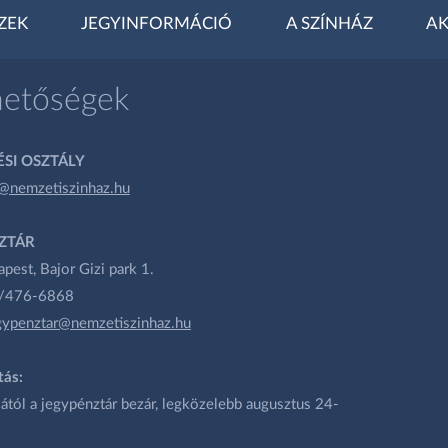
ZEK
JEGYINFORMÁCIÓ
A SZÍNHÁZ
AK
hetőségek
SI OSZTÁLY
@nemzetiszinhaz.hu
ZTÁR
est, Bajor Gizi park 1.
1/476-6868
gypenztar@nemzetiszinhaz.hu
tás:
ától a jegypénztár bezár, legközelebb augusztus 24-