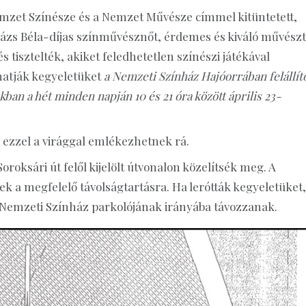
emzet Színésze és a Nemzet Művésze címmel kitüntetett,
ázs Béla-díjas színművésznőt, érdemes és kiváló művészt
 tisztelték, akiket feledhetetlen színészi játékával
óhatják kegyeletüket
a Nemzeti Színház Hajóorrában felállíto
akban a hét minden napján 10 és 21 óra között április 23-
, ezzel a virággal emlékezhetnek rá.
roksári út felől kijelölt útvonalon közelítsék meg. A
ek a megfelelő távolságtartásra. Ha lerótták kegyeletüket,
a Nemzeti Színház parkolójának irányába távozzanak.