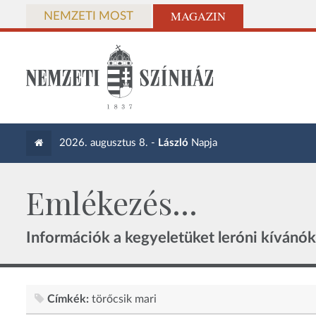
MAGAZIN
NEMZETI MOST
2026. augusztus 8. -
László
Napja
Emlékezés...
Információk a kegyeletüket leróni kívánó
Címkék:
törőcsik mari