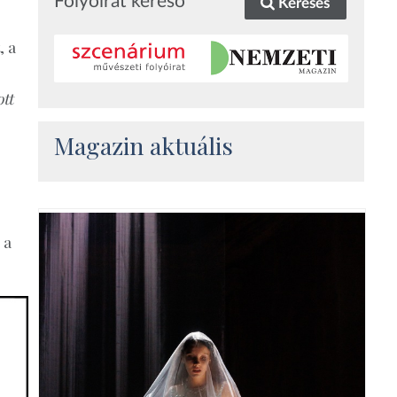
Folyóirat kereső
Keresés
, a
tt
Magazin aktuális
 a