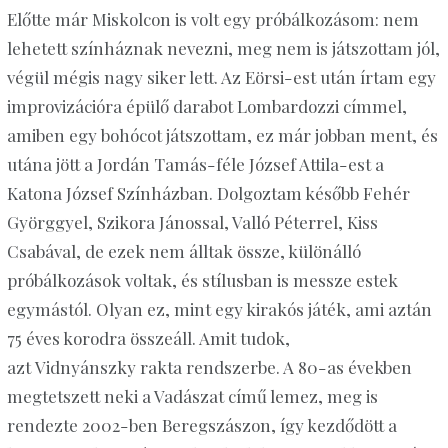
Előtte már Miskolcon is volt egy próbálkozásom: nem
lehetett színháznak nevezni, meg nem is játszottam jól,
végül mégis nagy siker lett. Az Eörsi-est után írtam egy
improvizációra épülő darabot Lombardozzi címmel,
amiben egy bohócot játszottam, ez már jobban ment, és
utána jött a Jordán Tamás-féle József Attila-est a
Katona József Színházban. Dolgoztam később Fehér
Györggyel, Szikora Jánossal, Valló
Péterrel, Kiss
Csabával, de ezek nem álltak össze, különálló
próbálkozások voltak, és stílusban is messze estek
egymástól. Olyan ez, mint egy kirakós játék, ami aztán
75 éves korodra összeáll. Amit tudok,
azt Vidnyánszky
rakta rendszerbe. A 80-as években
megtetszett neki a Vadászat című lemez, meg is
rendezte 2002-ben Beregszászon, így kezdődött a