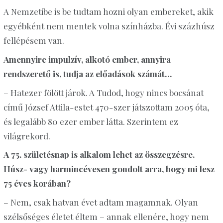
A Nemzetibe is be tudtam hozni olyan embereket, akik
egyébként nem mentek volna színházba. Évi százhúsz
fellépésem van.
Amennyire impulzív, alkotó ember, annyira
rendszerető is, tudja az előadások számát…
– Hatezer fölött járok. A Tudod, hogy nincs bocsánat
című József Attila-estet 470-szer játszottam 2005 óta,
és legalább 80 ezer ember látta. Szerintem ez
világrekord.
A 75. születésnap is alkalom lehet az összegzésre.
Húsz- vagy harmincévesen gondolt arra, hogy mi lesz
75 éves korában?
– Nem, csak hatvan évet adtam magamnak. Olyan
szélsőséges életet éltem – annak ellenére, hogy nem