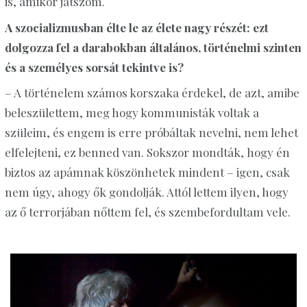
is, amikor játszom.
A szocializmusban élte le az élete nagy részét: ezt
dolgozza fel a darabokban általános, történelmi szinten
és a személyes sorsát tekintve is?
– A történelem számos korszaka érdekel, de azt, amibe
beleszülettem, meg hogy kommunisták voltak a
szüleim, és engem is erre próbáltak nevelni, nem lehet
elfelejteni, ez benned van. Sokszor mondták,
hogy én
biztos az apámnak köszönhetek mindent – igen, csak
nem úgy, ahogy ők gondolják. Attól lettem ilyen, hogy
az ő terrorjában nőttem fel, és szembefordultam vele.