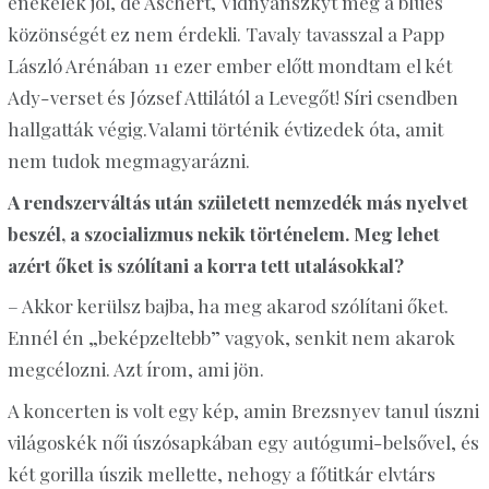
énekelek jól, de Aschert,
Vidnyánszkyt
meg a blues
közönségét ez nem érdekli. Tavaly tavasszal a Papp
László Arénában 11 ezer ember előtt mondtam el két
Ady-verset és József Attilától a Levegőt! Síri csendben
hallgatták végig. Valami történik évtizedek óta, amit
nem tudok megmagyarázni.
A rendszerváltás után született nemzedék más nyelvet
beszél, a szocializmus nekik történelem. Meg lehet
azért őket is szólítani a korra tett utalásokkal?
– Akkor kerülsz bajba, ha meg akarod szólítani őket.
Ennél én „beképzeltebb” vagyok, senkit nem akarok
megcélozni. Azt írom, ami jön.
A koncerten is volt egy kép, amin Brezsnyev tanul úszni
világoskék női úszósapkában egy autógumi-belsővel, és
két gorilla úszik mellette, nehogy a főtitkár elvtárs