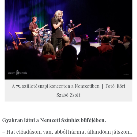
A 75. születésnapi koncerten a Nemzetiben | Fotó: Eöri
Szabó Zsolt
Gyakran látni a Nemzeti Színház büféjében.
– Hat előadásom van, abból hármat állandóan játszom.