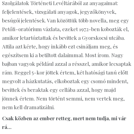
Szolgálatok Történeti Levéltárából az anyagaimat:
feljelentések, vizsgálati anyagok, jegyzőkönyvek,
besúgói jelentések. Van közöttük több novella, meg egy
Petőfi-oratórium vázlata, ezeket 1972-ben kobozták el,
amikor letartóztattak és bevittek a Gyorskocsi utcába.
Attila azt kérte, hogy inkább ezt csináljam meg, és
egészítsem ki a betiltott dalaimmal. Most írom. Nagy
bajban vagyok például azzal a résszel, amikor lecsaptak
rám. Reggel 5-kor jöttek értem, két hatósági tanú előtt
megvolt a házkutatás, elkoboztak egy csomó mindent,
bevittek és beraktak egy cellába azzal, hogy majd
jönnek értem. Nem történt semmi, nem vertek meg,
nem kell dramatizálni.
Csak közben az ember retteg, mert nem tudja, mi vár
rá…