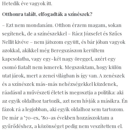
Hetedik éve vagyok itt.
Otthonra talált, elfogadták a színészek?
– Ezt nem mondanám. Otthon érzem magam, sokan
segítenek, de a színészekkel – Rácz Józsefet és Szűcs
Nellit kivéve – nem játszom együtt, és bár jóban vagyok
azokkal, akikkel még Beregszászon kerültem
kapcsolatba, vagy egy-két nagy öreggel, azért egy
csomó fiatalt nem ismerek. Megszoktam, hogy külön
utat járok, mert a zenei világban is így van. A zenészek
és a színészek más-más nehézségekkel küzdenek,
ráadásul a művészeti életet is megosztja a politika: aki
az egyik oldalhoz tartozik, azt nem hívják a másikra. Én
fázok rá a legjobban, aki egyik oldalhoz sem tartozom.
De már a ’70-es, ’80-as években hozzászoktam a
gyűrődéshez, a közönséget pedig nem veszítettem el.