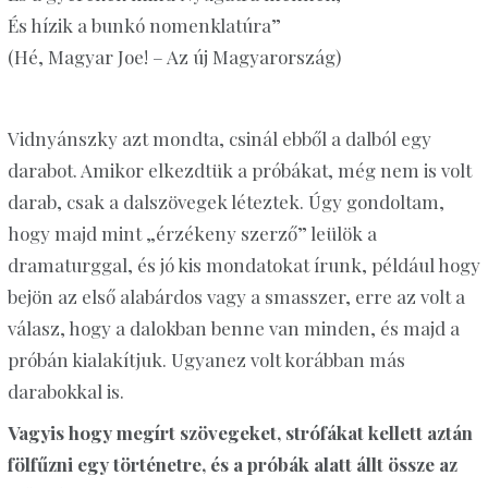
És hízik a bunkó nomenklatúra”
(Hé, Magyar Joe! – Az új Magyarország)
Vidnyánszky
azt mondta, csinál ebből a dalból egy
darabot. Amikor elkezdtük a próbákat, még nem is volt
darab, csak a dalszövegek léteztek. Úgy gondoltam,
hogy
majd
mint „érzékeny szerző” leülök a
dramaturggal, és jó kis mondatokat írunk, például hogy
bejön az első alabárdos vagy a smasszer, erre az volt a
válasz, hogy a dalokban benne van minden, és majd a
próbán kialakítjuk. Ugyanez volt korábban más
darabokkal is.
Vagyis hogy megírt szövegeket, strófákat kellett aztán
fölfűzni egy történetre, és a próbák alatt állt össze az