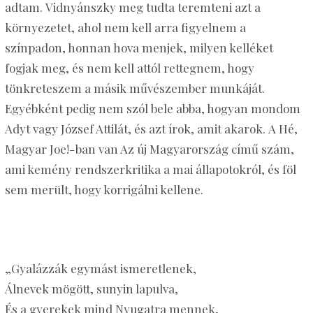
adtam.
Vidnyánszky
meg tudta teremteni azt a
környezetet, ahol nem kell arra figyelnem a
színpadon, honnan hova menjek, milyen kelléket
fogjak meg, és nem kell attól rettegnem, hogy
tönkreteszem a másik művészember munkáját.
Egyébként pedig nem szól bele abba, hogyan mondom
Adyt vagy József Attilát, és azt írok, amit akarok.
A
Hé,
Magyar Joe!
-ban
van Az új Magyarország című szám,
ami kemény rendszerkritika a mai állapotokról, és föl
sem merült, hogy korrigálni kellene.
„Gyalázzák egymást ismeretlenek,
Álnevek mögött, sunyin lapulva,
És a gyerekek mind Nyugatra mennek,