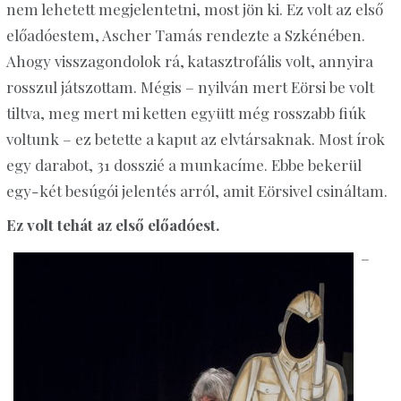
nem lehetett megjelentetni, most jön ki. Ez volt az első
előadóestem, Ascher Tamás rendezte a Szkénében.
Ahogy visszagondolok rá, katasztrofális volt, annyira
rosszul játszottam. Mégis – nyilván mert Eörsi be volt
tiltva,
meg
mert mi ketten együtt még rosszabb fiúk
voltunk – ez betette a kaput az elvtársaknak. Most írok
egy darabot, 31 dosszié a munkacíme. Ebbe bekerül
egy-két besúgói jelentés arról, amit Eörsivel csináltam.
Ez volt tehát az első előadóest.
–