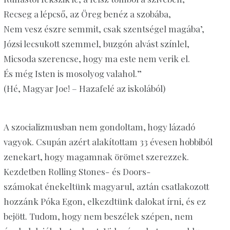
Recseg a lépcső, az Öreg benéz a szobába,
Nem vesz észre semmit, csak szentségel magába’,
Józsi lecsukott szemmel, buzgón alvást színlel,
Micsoda szerencse, hogy ma este nem verik el.
És még Isten is mosolyog valahol.”
(Hé, Magyar Joe! – Hazafelé az iskolából)
A szocializmusban nem gondoltam, hogy lázadó
vagyok. Csupán azért alakítottam 33 évesen hobbiból
zenekart, hogy magamnak örömet szerezzek.
Kezdetben Rolling Stones- és
Doors
-
számokat
énekeltünk magyarul, aztán csatlakozott
hozzánk Póka Egon, elkezdtünk dalokat írni, és ez
bejött. Tudom, hogy nem beszélek szépen, nem