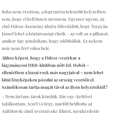
Soha nem éreztem, a legreménytelenebb helyzetben
sem, hogy el kell innen mennem. Egyszer ugyan, az
első Fidesz-kormány idején fölvetődött, hogy Torgyán
József lehet a köztársasági elnök – az volt az a pillanat,
amikor úgy gondoltam, hogy odébbállok. Ez nekem
már nem fért volna bele.
Ahhoz képest, hogy a Fidesz-vezérkar a
lágymányosi
HBB-klubban
nőtt fel, Hobót –
ellentétben a hazai rock más nagyjaival – nem lehet
látni fényképeken pózolni az ország vezetőivel.
Szándékosan tartja magát távol az ilyen helyzetektől?
– Nem jártam-járok közéjük. Bár egy-kettővel
találkoztam. Aczél György, mielőtt betiltotta az
Agitátorok című gyengécske filmet, megkérdezte