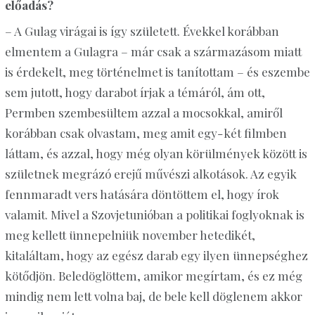
előadás?
– A
Gulag
virágai is így született. Évekkel korábban
elmentem a
Gulagra
– már csak a származásom miatt
is érdekelt, meg történelmet is tanítottam – és eszembe
sem jutott, hogy darabot írjak a témáról, ám ott,
Permben szembesültem azzal a mocsokkal, amiről
korábban csak olvastam, meg amit egy-két filmben
láttam, és azzal, hogy még olyan körülmények között is
születnek megrázó erejű művészi alkotások. Az egyik
fennmaradt vers hatására döntöttem el, hogy írok
valamit. Mivel a Szovjetunióban a politikai foglyoknak is
meg kellett ünnepelniük november hetedikét,
kitaláltam, hogy az egész darab egy ilyen ünnepséghez
kötődjön. Beledöglöttem, amikor megírtam, és ez még
mindig nem lett volna baj, de bele kell döglenem akkor