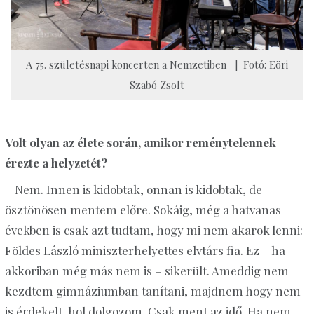
A 75. születésnapi koncerten a Nemzetiben | Fotó: Eöri
Szabó Zsolt
Volt olyan az élete során, amikor reménytelennek
érezte a helyzetét?
– Nem. Innen is kidobtak, onnan is kidobtak, de
ösztönösen mentem előre. Sokáig, még a hatvanas
években is csak azt tudtam, hogy mi nem akarok lenni:
Földes László miniszterhelyettes elvtárs fia. Ez – ha
akkoriban még más nem is – sikerült. Ameddig nem
kezdtem gimnáziumban tanítani, majdnem hogy nem
is érdekelt, hol dolgozom. Csak ment az idő. Ha nem