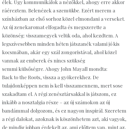
élek. Úgy kommunikálok a nézőkkel, ahogy erre akkor
ráéreztem. Belenézek a szemükbe. Ezért merem a
színházban az első sorhoz közel elmondani a verseket.
Az új zenekaromat elfogadta és megszerette a
közönség: visszamegyek velük oda, ahol kezdtem. A
legszívesebben minden héten játszanék valami jó kis
kocsmában, akár egy szál zongoristával, ahol közel
vannak az emberek és nincs szükség
semmi
külsőségre. Ahogy John
Mayall
mondta:
Back
to
the
Roots
, vissza a gyökerekhez. De
tulajdonképpen nem is kell visszamennem, mert sose
szakadtam el. A régi zenésztársakkal is játszom, ez
inkább a nosztalgia része – az új számokon az új
bandámmal dolgozom, és ez nagyon inspirál. Szeretem
a régi dalokat, azoknak is köszönhetem azt, aki vagyok,
de mindig jobban érdekelt az, ami előttem van, mint az,