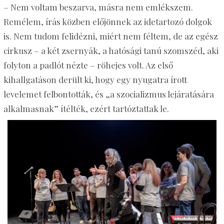
– Nem voltam
beszarva
, másra nem emlékszem.
Remélem, írás közben előjönnek az idetartozó dolgok
is. Nem tudom felidézni, miért nem féltem, de az egész
cirkusz – a két
zsernyák
, a hatósági tanú szomszéd, aki
folyton a padlót nézte – röhejes volt. Az első
kihallgatáson derült ki, hogy egy nyugatra írott
levelemet felbontották, és „a szocializmus lejáratására
alkalmasnak” ítélték, ezért tartóztattak le.