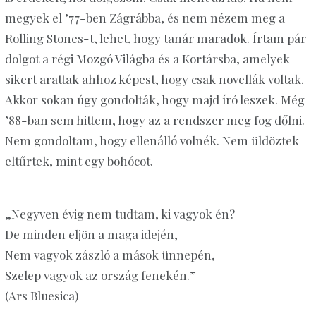
megyek el ’77-ben Zágrábba, és nem nézem meg a
Rolling Stones-t, lehet, hogy tanár maradok. Írtam pár
dolgot a régi Mozgó Világba és a Kortársba, amelyek
sikert arattak ahhoz képest, hogy csak novellák voltak.
Akkor sokan úgy gondolták, hogy majd író leszek. Még
’88-ban sem hittem, hogy az a rendszer meg fog dőlni.
Nem gondoltam, hogy ellenálló volnék. Nem üldöztek –
eltűrtek, mint egy bohócot.
„Negyven évig nem tudtam, ki vagyok én?
De minden eljön a maga idején,
Nem vagyok zászló a mások ünnepén,
Szelep vagyok az ország fenekén.”
(Ars Bluesica
)