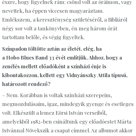
észre, hogy figyelnek rám: csönd volt az óráimon, vagy
nevettek, ha éppen viccesen magyaráztam.
Emlékszem, a kereszténység születéséről, a Bibliáról
négy sor volt a tankönyvben, én meg három órát
tartottam belőle, és végig figyeltek.
Színpadon töltötte aztán az életét, elég, ha
a
Hobo
Blues Band 33 évét említjük. Ahhoz, hogy a
zenélés mellett előadóként a színházi énje is
kibontakozzon, kellett egy
Vidnyánszky
Attila típusú,
határozott rendező?
– Nem. Korábban is voltak színházi szerepeim,
megmozdulásaim, igaz, mindegyik gyenge és esetleges
volt. Elkészült a lemez Eörsi István verseiből,
amelyekből 1982-ben csináltunk egy előadóestet Márta
Istvánnal Növekszik a csapat címmel. Az albumot akkor