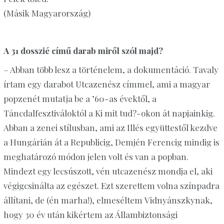
(Másik Magyarország)
A 31 dosszié című darab miről szól majd?
– Abban több lesz a történelem, a dokumentáció. Tavaly
írtam egy darabot Utcazenész címmel, ami a magyar
popzenét mutatja be a ’60-as évektől, a
Táncdalfesztiváloktól a Ki mit tud?
-okon
át napjainkig.
Abban a zenei stílusban, ami az Illés együttestől kezdve
a Hungárián át a
Republicig
, Demjén Ferencig mindig is
meghatározó módon jelen volt és van a popban.
Mindezt egy lecsúszott, vén utcazenész mondja el, aki
végigcsinálta az egészet. Ezt szerettem volna színpadra
állítani, de (én marha!), elmeséltem
Vidnyánszkynak
,
hogy 30 év után kikértem az Állambiztonsági