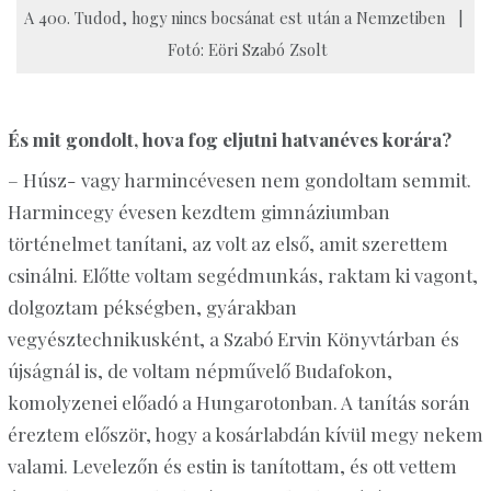
A 400. Tudod, hogy nincs bocsánat est után a Nemzetiben |
Fotó: Eöri Szabó Zsolt
És mit gondolt, hova fog eljutni hatvanéves korára?
– Húsz- vagy harmincévesen nem gondoltam semmit.
Harmincegy évesen kezdtem gimnáziumban
történelmet tanítani, az volt az első, amit szerettem
csinálni. Előtte voltam segédmunkás, raktam ki vagont,
dolgoztam pékségben, gyárakban
vegyésztechnikusként, a Szabó Ervin Könyvtárban és
újságnál is, de voltam népművelő Budafokon,
komolyzenei előadó a Hungarotonban. A tanítás során
éreztem először, hogy a kosárlabdán kívül megy nekem
valami. Levelezőn és estin is tanítottam, és ott vettem