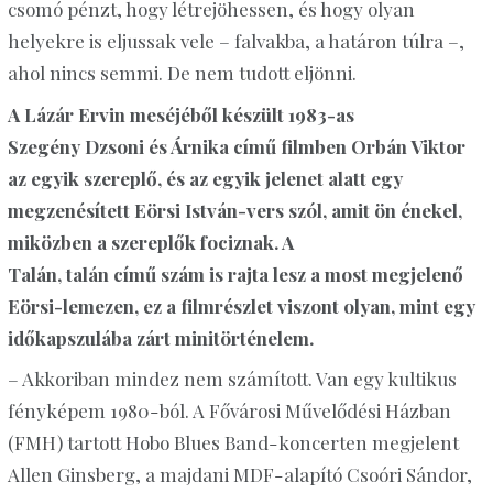
csomó pénzt, hogy létrejöhessen, és hogy olyan
helyekre is eljussak vele – falvakba, a határon túlra –,
ahol nincs semmi. De nem tudott eljönni.
A Lázár Ervin meséjéből készült 1983-as
Szegény
Dzsoni
és Árnika című filmben Orbán Viktor
az egyik szereplő, és az egyik jelenet alatt egy
megzenésített Eörsi István-vers szól, amit ön énekel,
miközben a szereplők fociznak. A
Talán,
talán
című
szám is rajta lesz a most megjelenő
Eörsi-lemezen, ez a filmrészlet viszont olyan, mint egy
időkapszulába zárt
minitörténelem
.
– Akkoriban mindez nem számított. Van egy kultikus
fényképem 1980-ból. A Fővárosi Művelődési Házban
(FMH) tartott
Hobo
Blues Band-koncerten megjelent
Allen Ginsberg, a majdani MDF-alapító Csoóri Sándor,