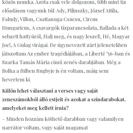
közös munka. Azóta csak vele dolgozom, több mint tíz
előadáson vagyunk túl: Ady, Pilinszky, József Attila,
Faludy, Villon,
Csattanuga
Csucsu
, ­Circus
Hungaricus,
A
csavargók tízparancsolata, Ballada a két
sebzett hattyúról, Halj meg, és nagy leszel!, Hé, Magyar
Joe!, A
Gulag
virágai. De úgynevezett zárt jelenetekben
játszottam Az ember
tragédiájában, a
Liberté
’56-ban és
Szarka Tamás Mária című zenés darabjában. Még a
Bolha a fülben
Rugbyje
is én voltam, máig sem
hevertem ki.
Külön lehet választani a verses vagy saját
zeneszámokból álló estjeit és azokat a színdarabokat,
amelyeket meg kellett írnia?
– Minden hozzám köthető darabban vagy valamilyen
narrátor voltam, vagy saját magamat