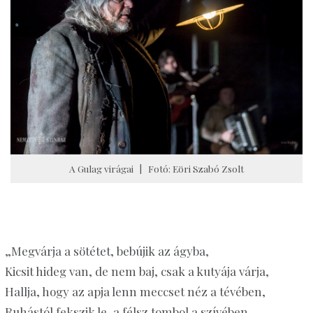
A Gulag virágai | Fotó: Eöri Szabó Zsolt
„Megvárja a sötétet, bebújik az ágyba,
Kicsit hideg van, de nem baj, csak a kutyája várja,
Hallja, hogy az apja lenn meccset néz a tévében,
Ruhástól fekszik le, a félsz tombol a szívében,