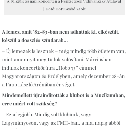
A 75. születésnapi koncerten a Nemzetiben Vidnyánszky Attilával
| Fotó: Eöri Szabó Zsolt
A lemez, amit ’82-83-ban nem adhattak ki, elkészült,
készül a dossziés színdarab…
– Új lemezek is lesznek – még mindig több ötletem van,
mint amennyit meg tudok valósítani. Márciusban
indulok koncertkörútra „
Hobo
75” címmel
Magyarországon és Erdélyben, amely december 28-án
a Papp László Arénában ér véget.
Mindemellett újraindították a klubot is a
Muzikumban
,
erre miért volt szükség?
– Ez a legjobb. Mindig volt klubunk, vagy
Lágymányoson, vagy az
FMH-ban
, a mai napig abból