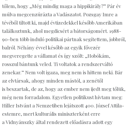
tőlem, hogy „Még mindig maga a
hippikirály
?” Pár év
múlva megcenzúrázta a Vadászatot. Pozsgay Imre a
tévéből tiltott ki, majd évtizedekkel később Amerikában
találkoztunk, ahol megdicsért a bátorságomért. 1988-
90-ben több induló politikai pártnak segítettem, jobbról,
balról. Néhány évvel később az egyik fővezér
megveregette a vállamat és így szólt: „
Hobókám
,
rosszul bántunk veled. Ti voltatok a rendszerváltó
zenekar.” Nem volt igaza, meg nem is hittem neki. Bár
az elvtársak, ahogy minden mástól, a zenétől
is
beszartak
, de az, hogy az ember nem ijedt meg tőlük,
még nem forradalom. Egyetlen politikust hívtam meg:
Hiller Istvánt a Nemzetiben lejátszott 400. József Attila-
estemre, mert kulturális miniszterként erre
a
Vidnyánszky
által rendezett előadásra adott egy