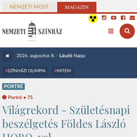
MAGAZIN
NEMZETI MOST
2026. augusztus 8. -
László
Napja
SZÍNHÁZI OLIMPIA
MITEM
PORTRÉ
Portré • 75
Világrekord - Születésnapi
beszélgetés Földes László