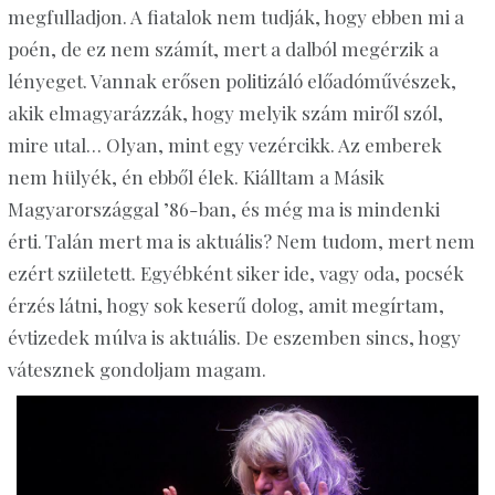
megfulladjon. A fiatalok nem tudják, hogy ebben mi a
poén, de ez nem számít, mert a dalból megérzik a
lényeget. Vannak erősen politizáló előadóművészek,
akik elmagyarázzák, hogy melyik szám miről szól,
mire utal… Olyan, mint egy vezércikk. Az emberek
nem
hülyék
, én ebből élek. Kiálltam a Másik
Magyarországgal ’86-ban, és még ma is mindenki
érti. Talán mert ma is aktuális? Nem tudom, mert nem
ezért született. Egyébként siker ide, vagy oda, pocsék
érzés látni, hogy sok keserű dolog, amit megírtam,
évtizedek múlva is aktuális. De eszemben sincs, hogy
vátesznek gondoljam magam.