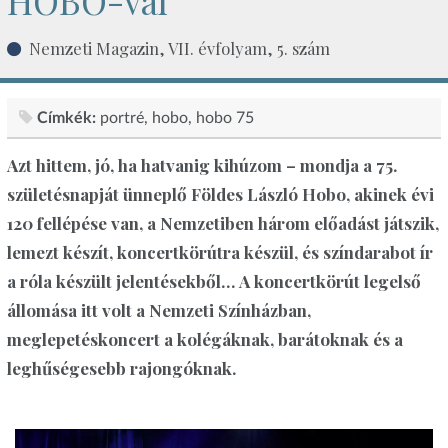
HOBO-val
Nemzeti Magazin, VII. évfolyam, 5. szám
Címkék:
portré
hobo
hobo 75
Azt hittem, jó, ha hatvanig kihúzom – mondja a 75.
születésnapját ünneplő Földes László Hobo
, akinek évi
120 fellépése van, a Nemzetiben három előadást játszik,
lemezt készít, koncertkörútra készül, és színdarabot ír
a róla készült jelentésekből…
A koncertkörút legelső
állomása itt volt a Nemzeti Színházban,
meglepetéskoncert a kolégáknak, barátoknak és a
leghűségesebb rajongóknak.