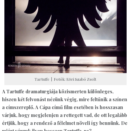
Tartuffe | Fotók: Eöri Szabó Zsolt
A Tartuffe dramaturgiája közismerten különleges,
hiszen két felvonást nézünk végig, mire feltűnik a színen
a címszereplő. A Cápa című film esetében is hosszasan
várjuk, hogy megjelenjen a rettegett vad, de ott legalább
értjük, hogy a rendező a félelmet növeli így bennünk. De
miért várunk ilyen hosszan Tartuffe-re?