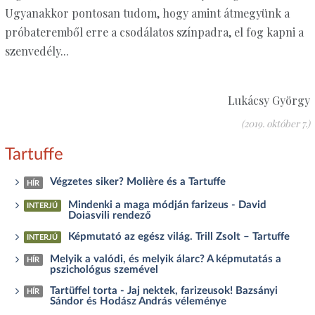
Ugyanakkor pontosan tudom, hogy amint átmegyünk a
próbateremből erre a csodálatos színpadra, el fog kapni a
szenvedély...
Lukácsy György
(2019. október 7.)
Tartuffe
Végzetes siker? Molière és a Tartuffe
HÍR
Mindenki a maga módján farizeus - David
INTERJÚ
Doiasvili rendező
Képmutató az egész világ. Trill Zsolt – Tartuffe
INTERJÚ
Melyik a valódi, és melyik álarc? A képmutatás a
HÍR
pszichológus szemével
Tartüffel torta - Jaj nektek, farizeusok! Bazsányi
HÍR
Sándor és Hodász András véleménye