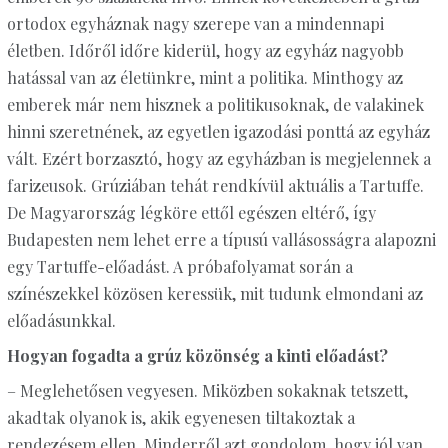
ortodox egyháznak nagy szerepe van a mindennapi
életben. Időről időre kiderül, hogy az egyház nagyobb
hatással van az életünkre, mint a politika. Minthogy az
emberek már nem hisznek a politikusoknak, de valakinek
hinni szeretnének, az egyetlen igazodási ponttá az egyház
vált. Ezért borzasztó, hogy az egyházban is megjelennek a
farizeusok. Grúziában tehát rendkívül aktuális a Tartuffe.
De Magyarország légköre ettől egészen eltérő, így
Budapesten nem lehet erre a típusú vallásosságra alapozni
egy Tartuffe-előadást. A próbafolyamat során a
színészekkel közösen keressük, mit tudunk elmondani az
előadásunkkal.
Hogyan fogadta a grúz közönség a kinti előadást?
– Meglehetősen vegyesen. Miközben sokaknak tetszett,
akadtak olyanok is, akik egyenesen tiltakoztak a
rendezésem ellen. Minderről azt gondolom, hogy jól van