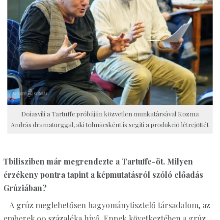
Doiasvili a Tartuffe próbáján közvetlen munkatársával Kozma
András dramaturggal, aki tolmácsként is segíti a produkció létrejöttét
Tbilisziben már megrendezte a Tartuffe-öt. Milyen
érzékeny pontra tapint a képmutatásról szóló előadás
Grúziában?
– A grúz meglehetősen hagyománytisztelő társadalom, az
emberek 90 százaléka hívő. Ennek következtében a grúz