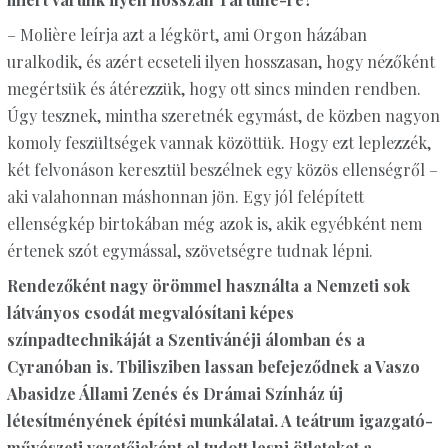
– Molière leírja azt a légkört, ami Orgon házában
uralkodik, és azért ecseteli ilyen hosszasan, hogy nézőként
megértsük és átérezzük, hogy ott sincs minden rendben.
Úgy tesznek, mintha szeretnék egymást, de közben nagyon
komoly feszültségek vannak közöttük. Hogy ezt leplezzék,
két felvonáson keresztül beszélnek egy közös ellenségről –
aki valahonnan máshonnan jön. Egy jól felépített
ellenségkép birtokában még azok is, akik egyébként nem
értenek szót egymással, szövetségre tudnak lépni.
Rendezőként nagy örömmel használta a Nemzeti sok
látványos csodát megvalósítani képes
színpadtechnikáját a Szentivánéji álomban és a
Cyranóban is. Tbilisziben lassan befejeződnek a Vaszo
Abasidze Állami Zenés és Drámai Színház új
létesítményének építési munkálatai. A teátrum igazgató-
művészeti vezetőjeként el tudott lesni ötleteket a