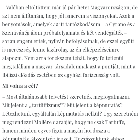
– Valóban eltöltöttem már jó pár hetet Magyarországon, de
azt nem állítanám, hogy jól ismerem a viszonyokat. Azok a
benyomások, amelyek az itt tartózkodásom – a Cyrano és a
Szentivánéji álom próbafolyamata és két vendégjáték –
során engem értek, nyilván befolyásolnak, de ezzel együtt
is merészség lenne kizárólag az én elképzeléseimre
alapozni. Nem arra törekszem tehát, hogy feltétlenül
megtaláljam a magyar társadalomnak azt a pontját, mint a
tbiliszi előadás esetében az egyházi farizeusság volt.
Mi volna a cél?
– Most általánosabb felvetést szeretnék megfogalmazni.
Mit jelent a „tartüffizmus”? Mit jelent a képmutatás?
Létezhetünk egyáltalán képmutatás nélkül? Úgy szeretném
megrendezni Molière darabját, hogy ne csak Tartuffe,
hanem minden egyes figura magán hordozza a
képmutatás, álszentség jegyeit. Hozzászoktunk ahhoz,