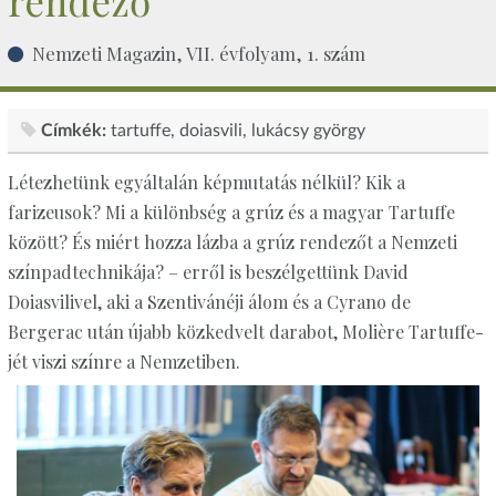
rendező
Nemzeti Magazin, VII. évfolyam, 1. szám
Címkék:
tartuffe
doiasvili
lukácsy györgy
Létezhetünk egyáltalán képmutatás nélkül? Kik a
farizeusok? Mi a különbség a grúz és a magyar Tartuffe
között? És miért hozza lázba a grúz rendezőt a Nemzeti
színpadtechnikája? – erről is beszélgettünk David
Doiasvilivel, aki a Szentivánéji álom és a Cyrano de
Bergerac után újabb közkedvelt darabot, Molière Tartuffe-
jét viszi színre a Nemzetiben.