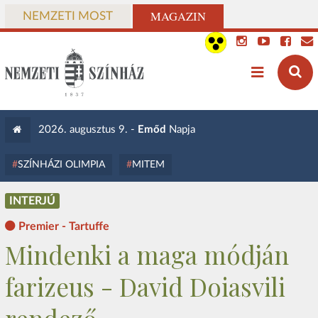
MAGAZIN
NEMZETI MOST
2026. augusztus 9. -
Emőd
Napja
SZÍNHÁZI OLIMPIA
MITEM
INTERJÚ
Premier - Tartuffe
Mindenki a maga módján
farizeus - David Doiasvili