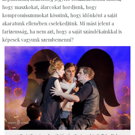
hogy maszkokat, álarcokat hordjunk, hogy
kompromisszumokat kössünk, hogy időnként a saját
akaratunk ellenében cselekedjünk. Mi mást jelent a
farizeusság, ha nem azt, hogy a saját szándékainkkal is
képesek vagyunk szembemenni?