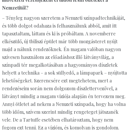
Nemzetitől?
– Tényleg nagyon szeretem a Nemzeti színpadtechnikáját,
és több dolgot odahaza is felhasználunk abból, amit itt
tapasztaltam, láttam és ki is próbáltam. A novemberre
elkészülő, új tbiliszi épület már több mozgásteret nyújt
majd a nálunk rendezőknek. Én magam valóban nagyon
szívesen használom az előadáshoz illő látványvilág, a
színpadi tér megalkotásában a hagyományos díszletek
helyett a technika – a sok süllyedő, a lámpapark – nyújtotta
lehetőségeket. Szerencsére ezt megtehetem, mert a
rendezéseim során nem dolgozom díszlettervezővel, a
látványt mindig a magam víziója alapján én tervezem meg.
Annyi ötletet ad nekem a Nemzeti színpada, hogy ha volna
több időm, szívem szerint mindig rengeteget játszanék
vele. De a Tartuffe esetében elhatároztam, hogy nem
fogom ezt tenni. Ez a vízióm, és komolyan is gondolom.