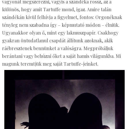
vagyonát megszerezni, vagyis a szándéka rossz, az a
különös, hogy amit Tartuffe mond, igaz. Amire talán
szándékán kívül felhívja a figyelmet, fontos: Orgonéknak
tényleg nem szabadna így – képmutató módon – élniük.
Ugyanakkor olyan ő, mint egy lakmuszpapír. Csakhogy
gyakran öntudatlanul csapdát állítunk azoknak, akik
ráébresztenek bennünket a valóságra. Megpróbáljuk
berántani vagy behúzni őket a saját hamis világunkba. Mi
magunk teremtjük meg saját Tartuffe-jeinket.