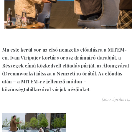
Ma este kerül sor az első nemzetis előadásra a MITEM-
en. Ivan Viripajev kortárs orosz drámaíró darabját, a
Részegek című közkedvelt előadás párját, az Álomgyárat
(Dreamworks) játssza a Nemzeti 19 órától. Az előadás
után – a MITEM-re jellemző módon –
közönségtalálkozóval várjuk nézőinket.
(2019. április 13.)