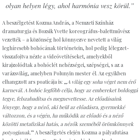
olyan helyen légy, ahol harmónia vesz körül.”
A beszélgetést Kozma András, a Nemzeti Színház
dramaturgja és Bozsik Yvette koreográfus-balettművész
vezették – a közönség hol könnyezve nevetett a világ
leghíresebb bohócának történetein, hol pedig lélegzet-
visszafojtva nézte a videóvetítéseket, amelyekből
kirajzolódtak a bohóclét nehézségei, szépségei, s az a
varázsvilág, amelyben Polunyin mester él. Az egyikben
elhangzott ars poaticája is: „
A világ egy soha véget nem érő
karnevál. A bohóc legfőbb célja, hogy az embereket boldoggá
tegye, felszabadítsa és megnevettesse. Az előadásaink
lényege, hogy a néző, aki beül az előadásra, gyermekké
változzon, és a végén, ha működik az előadó és a néző
közötti metafizikai hatás, a nézők szeméből örömkönnyek
potyogjanak.
” A beszélgetés elején Kozma a pályafutása