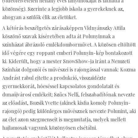
(videófelvételen néhány éves lányunokáját is láthatta a
közönség). Szerinte a legjobb iskola a gyerekeknek az,
ahogyan a szülők élik az életüket.
A kétórás beszélgetés zárásaképpen Vidnyánszky Attila
köszönő szavak kíséretében adta át Polunyinnak a
színházat ábrázoló emlékdomborművet. A közösen eltöltött
idő végére egy roppant emberi Polunyin-kép bontakozott
ki. Kiderült, hogy a mester SnowShow-ja iránt a Nemzeti
Színház dolgozói és művészei is rajongással vannak: Kozma
Andrást rabul ejtette a produkció, visszaidézte
gyermekkorát, hóeséssel kapcsolatos gondolatait és
dunaújvárosi emlékeit; Szűcs Nelli, felszabadítónak nevezte
az előadást, Bozsik Yvette (akinek kisfia komoly Polunyin-
rajongó) pedig különleges művésznek nevezte Polunint, aki
az élet azon szegmenseit is megmutatja, melyek mellett
hajlamosak vagyunk közönyösen elsétálni.