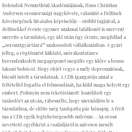
Bolondok Nemzetközi Akadémiájának, Hans Christian
Andersen oroszországi nagykövete, valamint a Delfinek
Követségének hivatalos képviselője – utóbbi tagjaival, a
delfinekkel évente egyszer szakmai találkozót is szervez)
szerette a társulatot, egy idő után úgy érezte, megfullad a
„sorozatgyártásra” szakosodott vállalkozásban. A gyári
jelleg, a rögtönzést kiiktató, szórakoztatásra
berendezkedett megagépezet megölte egy időre a benne
lakozó bohócot. Hogy elejét vegye a mély depressziónak,
búcsút intett a társulatnak. A CDS igazgatója azzal a
feltétellel fogadta el felmondását, ha küld maga helyett egy
embert. Polunyin nem teketóriázott: leszólított egy
taxisofőrt az utcán, rábeszélte, hogy szerződjön le a
társulathoz, de előtte még tanítgatta pár hónapig. A férfi
ma a CDS egyik legtehetségesebb művésze… Az orosz
nevettető egyébként a családjáról is szívesen mesélt