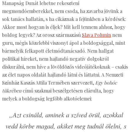
Manapság Dunát lehetne rekeszteni
megmondóemberekkel, nem csoda, ha zavarba jövünk a
sok tanács hallatán, s ha cikáznak a fejünkben a kérdések:
Akkor most hogyan is éljek? Mit kell tennem ahhoz, hogy
boldog legyek? Az orosz származású
Slava Polunin
nem
guru, mégis közelebbi viszonyt ápol a boldogsággal, mint
bármelyik felkapott életmódtanácsadó. Nem hallgat
politikai híreket, nem hajlandó negatív dolgokról
diskurálni, nem híve a lövöldözős videójátékoknak – csakis
az élet napos oldalát hajlandó látni és láttatni. A Nemzeti
Színház Kaszás Attila Termében szervezett,
Egy bohóc
tükrében
című szakmai beszélgetésen elárulta, hogy
melyek a boldogság legfőbb alkotóelemei:
„Azt csináld, aminek a szíved örül, azokkal
vedd körbe magad, akiket meg tudnál ölelni, s