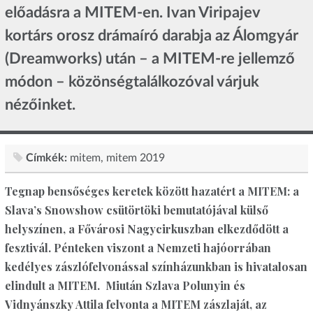
előadásra a MITEM-en. Ivan Viripajev
kortárs orosz drámaíró darabja az Álomgyár
(Dreamworks) után – a MITEM-re jellemző
módon – közönségtalálkozóval várjuk
nézőinket.
Címkék:
mitem
mitem 2019
Tegnap bensőséges keretek között hazatért a MITEM: a
Slava’s Snowshow csütörtöki bemutatójával külső
helyszínen, a Fővárosi Nagycirkuszban elkezdődött a
fesztivál. Pénteken viszont a Nemzeti hajóorrában
kedélyes zászlófelvonással színházunkban is hivatalosan
elindult a MITEM. Miután Szlava Polunyin és
Vidnyánszky Attila felvonta a MITEM zászlaját, az