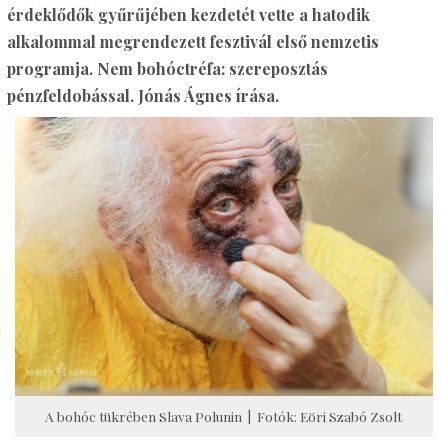
érdeklődők gyűrűjében kezdetét vette a hatodik
alkalommal megrendezett fesztivál első nemzetis
programja. Nem bohóctréfa: szereposztás
pénzfeldobással. Jónás Ágnes írása.
A bohóc tükrében Slava Polunin | Fotók: Eöri Szabó Zsolt