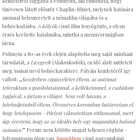
kezdeteiről faggatta a Polunyint, aki elmondta, hogy
tízévesen látott először Chaplin-filmet, melynek hatására
azonnal beleszeretett a némafilm világába és a
bohóckodásba.
A kölyök
című film lenyűgözte, s olyan
érzés kerítette hatalmába, mintha a mennyországban
járna.
Polunyin a 80-as évek elején alapította meg saját színházi
társulatát, a
Licegyei
t (Alakoskodók), ez idő alatt született
meg Assisai nevű bohóckaraktere. Pályája kezdetéről így
vallott: „
Kezdetben cigányéletet éltem, az autómat
teleraktam a gondolataimmal, a kellékeimmel, a családom
tagjaival, s jártam a világot. Nem volt házam, a
bőröndjeimből éltem. Ötvenéves koromban határoztam el,
hogy letelepszem – Párizst választottam otthonomul, mert
úgy éreztem, hogy az az ideális hely egy magamfajta bolond
számára
.” Persze nem kötötte magát teljesen röghöz –
folyamatosan úton van,
SnowShow
című nagyszabású