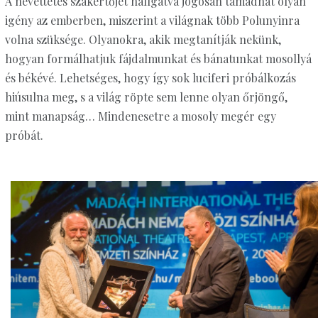
A nevettetés szakértőjét hallgatva jogosan támadhat olyan
igény az emberben, miszerint a világnak több Polunyinra
volna szüksége. Olyanokra, akik megtanítják nekünk,
hogyan formálhatjuk fájdalmunkat és bánatunkat mosollyá
és békévé. Lehetséges, hogy így sok luciferi próbálkozás
hiúsulna meg, s a világ röpte sem lenne olyan őrjöngő,
mint manapság… Mindenesetre a mosoly megér egy
próbát.