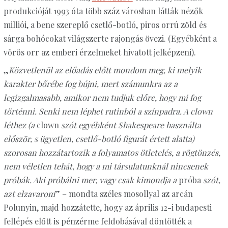
produkcióját 1993 óta több száz városban látták nézők
milliói, a bene szereplő csetlő-botló, piros orrú zöld és
sárga bohócokat világszerte rajongás övezi. (Egyébként a
vörös orr az emberi érzelmeket hivatott jelképzeni).
„
Közvetlenül az előadás előtt mondom meg, ki melyik
karakter bőrébe fog bújni, mert számunkra az a
legizgalmasabb, amikor nem tudjuk előre, hogy mi fog
történni. Senki nem léphet rutinból a színpadra. A clown
léthez (a
clown
szót egyébként Shakespeare használta
először, s ügyetlen, csetlő-botló figurát értett alatta)
szorosan hozzátartozik a folyamatos ötletelés, a rögtönzés,
nem véletlen tehát, hogy a mi társulatunknál nincsenek
próbák. Aki próbálni mer, vagy csak kimondja a
próba
szót,
azt elzavarom
” – mondta széles mosollyal az arcán
Polunyin, majd hozzátette, hogy az április 12-i budapesti
fellépés előtt is pénzérme feldobásával döntötték a