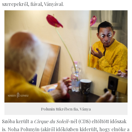
szerepekről, fiával, Ványával.
Polunin tükrében fia, Ványa
Szóba került a
Cirque du Soleil
-nél (CDS) eltöltött időszak
is. Noha Polunyin (akiről időközben kiderült, hogy elnöke a