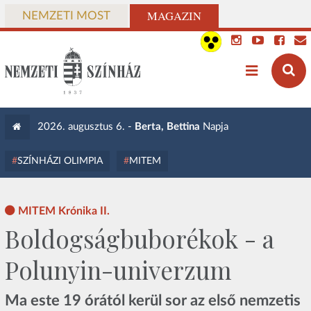
MAGAZIN
NEMZETI MOST
2026. augusztus 6. -
Berta, Bettina
Napja
SZÍNHÁZI OLIMPIA
MITEM
MITEM Krónika II.
Boldogságbuborékok - a
Polunyin-univerzum
Ma este 19 órától kerül sor az első nemzetis