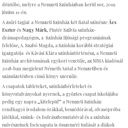
döntőbe, melyre a Nemzeti Színházban kerül sor, 2019.
június 11-én.
A zsűri tagjai: a Nemzeti Színház két fiatal színésze
Ács
Eszter
és
Nagy Márk
, Pintér Szilvia színház-
drámapedagógus, a Színház ifjúsági programjainak
felelőse, A. Szabó Magda, a Színház korábbi stratégiai
igazgatója és Kávási Klára színháztörténész, a Nemzeti
Színház archívumának egykori vezetője, az MMA kiadónál
2018-ban megjelent Németh Antal a Nemzetiben és
száműzetésben című könyv szerzője.
A csapatok tableteket, színházbérleteket és
könyvutalványokat nyernek, a győztes csapat iskolájába
pedig egy napra „kitelepül” a Nemzeti Színház:
rendhagyó irodalom órákkal, beszédórával, olvasópróba
játékkal, smink- és fodrászbemutatóval és a színház
művészeinek focicsapata is összeméri tudását a diákok