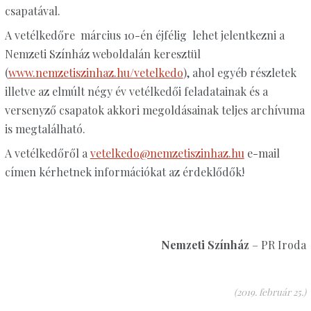
csapatával.
A vetélkedőre március 10-én éjfélig lehet jelentkezni a
Nemzeti Színház weboldalán keresztül
(
www.nemzetiszinhaz.hu/
vetelkedo
), ahol egyéb részletek
illetve az elmúlt négy év vetélkedői feladatainak és a
versenyző csapatok akkori megoldásainak teljes archívuma
is megtalálható.
A vetélkedőről a
vetelkedo@nemzetiszinhaz.hu
e-mail
címen kérhetnek információkat az érdeklődők!
Nemzeti Színház
– PR Iroda
(2019. február 25.)