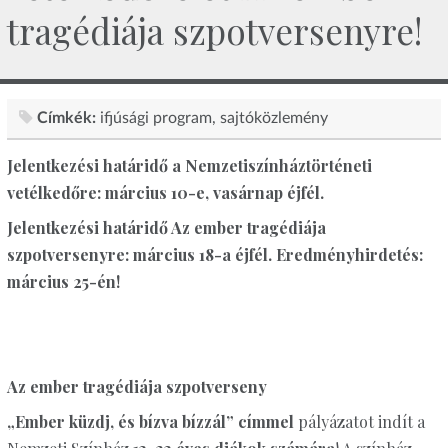
tragédiája szpotversenyre!
Címkék:
ifjúsági program
sajtóközlemény
Jelentkezési határidő a Nemzetiszínháztörténeti
vetélkedőre: március 10-e, vasárnap éjfél.
Jelentkezési határidő Az ember tragédiája
szpotversenyre: március 18-a éjfél. Eredményhirdetés:
március 25-én!
Az ember tragédiája szpotverseny
„Ember küzdj, és bízva bízzál” címmel
pályázatot indít a