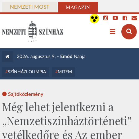
MAGAZIN
NEMZETI MOST
2026. augusztus 9. -
Emőd
Napja
SZÍNHÁZI OLIMPIA
MITEM
Sajtóközlemény
Még lehet jelentkezni a
„Nemzetiszínháztörténeti”
vetélkedőre és Az ember