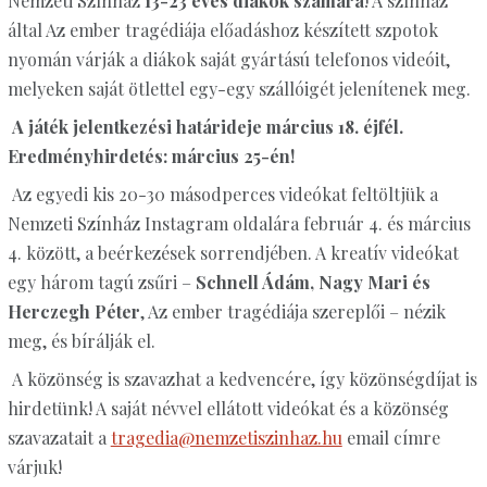
Nemzeti Színház
13-23 éves diákok számára
! A színház
által Az ember tragédiája előadáshoz készített szpotok
nyomán várják a diákok saját gyártású telefonos videóit,
melyeken saját ötlettel egy-egy szállóigét jelenítenek meg.
A játék jelentkezési határideje március 18. éjfél.
Eredményhirdetés: március 25-én!
Az egyedi kis 20-30 másodperces videókat feltöltjük a
Nemzeti Színház Instagram oldalára február 4. és március
4. között, a beérkezések sorrendjében. A kreatív videókat
egy három tagú zsűri –
Schnell Ádám, Nagy Mari és
Herczegh Péter
, Az ember tragédiája szereplői – nézik
meg, és bírálják el.
A közönség is szavazhat a kedvencére, így közönségdíjat is
hirdetünk! A saját névvel ellátott videókat és a közönség
szavazatait a
tragedia@nemzetiszinhaz.hu
email címre
várjuk!