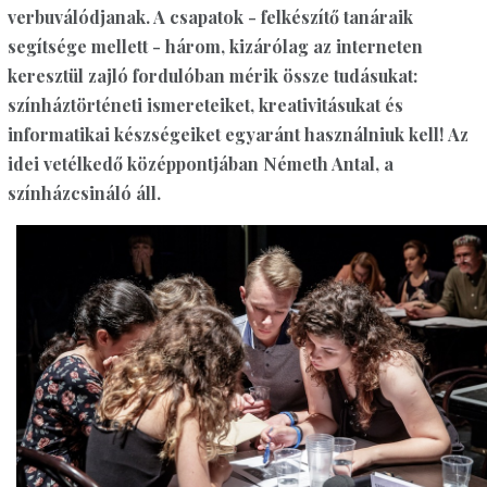
verbuválódjanak. A csapatok - felkészítő tanáraik
segítsége mellett - három, kizárólag az interneten
keresztül zajló fordulóban mérik össze tudásukat:
színháztörténeti ismereteiket, kreativitásukat és
informatikai készségeiket egyaránt használniuk kell! Az
idei vetélkedő középpontjában Németh Antal, a
színházcsináló áll.