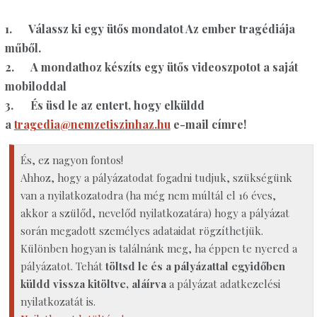
1. Válassz ki egy ütős mondatot Az ember tragédiája
műből.
2. A mondathoz készíts egy ütős videoszpotot a saját
mobiloddal
3. És üsd le az entert, hogy elküldd
a
tragedia@nemzetiszinhaz.hu
e-mail címre!
És, ez nagyon fontos!
Ahhoz, hogy a pályázatodat fogadni tudjuk, szükségünk
van a nyilatkozatodra (ha még nem múltál el 16 éves,
akkor a szülőd, nevelőd nyilatkozatára) hogy a pályázat
során megadott személyes adataidat rögzíthetjük.
Különben hogyan is találnánk meg, ha éppen te nyered a
pályázatot. Tehát
töltsd le és a pályázattal egyidőben
küldd vissza kitöltve, aláírva
a pályázat adatkezelési
nyilatkozatát is.