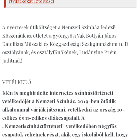
Nyilatkozat letöltése!
A nyertesek útiköltségét a Nemzeti Színház fedezi!
Köszönjük az ötletet a gyöngyösi Vak Bottyán János
Katolikus Műszaki és Közgazdasági Szakgimnázium 11. D
osztályának, és osztályfőnökének, Ludányiné Prém
Juditnak!
VETÉLKEDŐ
Idén is meghirdette internetes színháztörténeti
vetélkedőjét a Nemzeti Színház. 2019-ben ötödik
alkalommal várják játszani, vetélkedni az ország 10-
edikes és 11-edikes diákcsapatait. A
„Nemzetiszínháztörténeti” vetélkedőben négyfős
csapatok vehetnek részt, akik egy iskolából kell, hogy