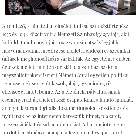
A rendező, a hihetetlen elméleti tudású színháztörténész
1935 és 1944 között volt a Nemzeti Színház igazgatója, akit
külföldi tanulmányútjai a magyar színjátszás legjobb
hagyományainak megőrzése mellett rendezői és szcenikai
újítások meghonosítására sarkallták. Az egyetemes emberi
értékek mellett mindenkor kiálló, a színházi szakma
megszállottjaként ismert Németh Antal egyetlen politikai
rendszernek sem volt kiszolgálója, így mindegyik
ellenséget látott benne. Az ő életének, pályafutásának
eseményei adják a jelentkező csapatoknak a kutató munkát,
amelynek során digitális dokumentumokat készítenek és
nyújtanak be az interneten keresztül: filmet, plakátot,
prezentációkat és sok minden mást. A három internetes
forduló eredményei alapján a legjobb hat csapat kerül a