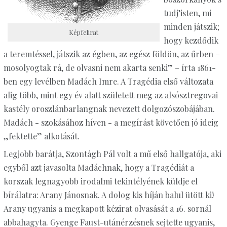
tudj’isten, mi
minden játszik;
Képfelirat
hogy kezdődik
a teremtéssel, játszik az égben, az egész földön, az űrben –
mosolyogtak rá, de olvasni nem akarta senki” – írta 1861-
ben egy levélben Madách Imre. A Tragédia első változata
alig több, mint egy év alatt született meg az alsósztregovai
kastély oroszlánbarlangnak nevezett dolgozószobájában.
Madách - szokásához híven - a megírást követően jó ideig
„fektette” alkotását.
Legjobb barátja, Szontágh Pál volt a mű első hallgatója, aki
egyből azt javasolta Madáchnak, hogy a Tragédiát a
korszak legnagyobb irodalmi tekintélyének küldje el
bírálatra: Arany Jánosnak. A dolog kis híján balul ütött ki!
Arany ugyanis a megkapott kézirat olvasását a 16. sornál
abbahagyta. Gyenge Faust-utánérzésnek sejtette ugyanis,