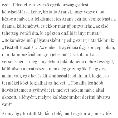
ezért félretette. A szerző egyik országgyűlési
képviselőtársa kérte, biztatta Aranyt, hogy vegye újból
kézbe a művet. A lelkiismeretes Arany ezúttal végigolvasta a
drámai költeményt, és ekkor már ujjongva írja: „az első
tehetség Petőfi óta, ki egészen önálló irányt mutat.”
„Rokonérzelmű pályatársként” pedig ezt írja Madáchnak:
„Tisztelt Hazafi! … Az ember tragédiája úgy koncepcióban,
mint kompozícióban igen jeles mű. Csak itt-ott a
verselésben – meg a nyelvben találok némi nehézkességet,
különösen a lírai részek nem eléggé zengők. De így is,
amint van, egy kevés külsimítással irodalmunk legjelesb
termékei közt foglalhat az helyet…. Fogadja leghőbb
üdvözletemet a gyönyörért, melyet nekem műve által
okozott, a fényért, melyre költészetünket derítni hivatva
van!”
Arany úgy fordult Madách felé, mint egykor a János vitéz