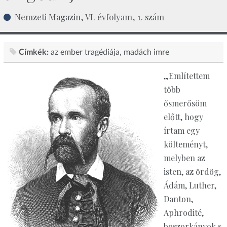
Nemzeti Magazin, VI. évfolyam, 1. szám
Címkék:
az ember tragédiája
madách imre
„Említettem
több
ősmerősöm
előtt, hogy
írtam egy
költeményt,
melyben az
isten, az ördög,
Ádám, Luther,
Danton,
Aphrodité,
boszorkányok s