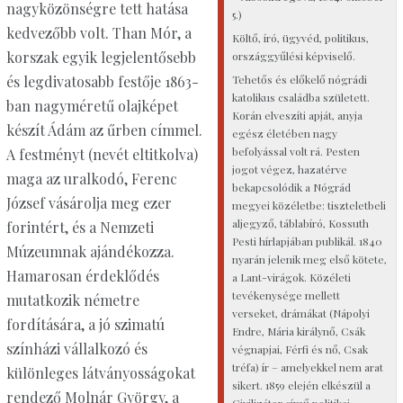
nagyközönségre tett hatása
5.)
kedvezőbb volt. Than Mór, a
Költő, író, ügyvéd, politikus,
korszak egyik legjelentősebb
országgyűlési képviselő.
Tehetős és előkelő nógrádi
és legdivatosabb festője 1863-
katolikus családba született.
ban nagyméretű olajképet
Korán elveszíti apját, anyja
készít Ádám az űrben címmel.
egész életében nagy
befolyással volt rá. Pesten
A festményt (nevét eltitkolva)
jogot végez, hazatérve
maga az uralkodó, Ferenc
bekapcsolódik a Nógrád
József vásárolja meg ezer
megyei közéletbe: tiszteletbeli
aljegyző, táblabíró, Kossuth
forintért, és a Nemzeti
Pesti hírlapjában publikál. 1840
Múzeumnak ajándékozza.
nyarán jelenik meg első kötete,
Hamarosan érdeklődés
a Lant-virágok. Közéleti
tevékenysége mellett
mutatkozik németre
verseket, drámákat (Nápolyi
fordítására, a jó szimatú
Endre, Mária királynő, Csák
színházi vállalkozó és
végnapjai, Férfi és nő, Csak
tréfa) ír – amelyekkel nem arat
különleges látványosságokat
sikert. 1859 elején elkészül a
rendező Molnár György, a
Civilizátor című politikai