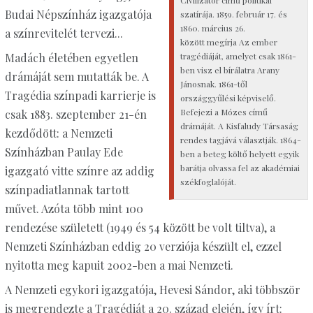
Budai Népszínház igazgatója
szatírája. 1859. február 17. és
1860. március 26.
a színrevitelét tervezi...
között megírja Az ember
tragédiáját, amelyet csak 1861-
Madách életében egyetlen
ben visz el bírálatra Arany
drámáját sem mutatták be. A
Jánosnak. 1861-től
Tragédia színpadi karrierje is
országgyűlési képviselő.
Befejezi a Mózes című
csak 1883. szeptember 21-én
drámáját. A Kisfaludy Társaság
kezdődött: a Nemzeti
rendes tagjává választják. 1864-
Színházban Paulay Ede
ben a beteg költő helyett egyik
barátja olvassa fel az akadémiai
igazgató vitte színre az addig
székfoglalóját.
színpadiatlannak tartott
művet. Azóta több mint 100
rendezése született (1949 és 54 között be volt tiltva), a
Nemzeti Színházban eddig 20 verziója készült el, ezzel
nyitotta meg kapuit 2002-ben a mai Nemzeti.
A Nemzeti egykori igazgatója, Hevesi Sándor, aki többször
is megrendezte a Tragédiát a 20. század elején, így írt: