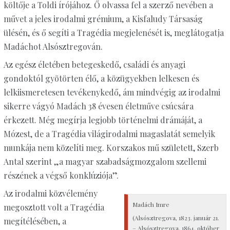
költője a Toldi írójához. Ő olvassa fel a szerző nevében a
művet a jeles irodalmi grémium, a Kisfaludy Társaság
ülésén, és ő segíti a Tragédia megjelenését is, meglátogatja
Madáchot Alsósztregován.
Az egész életében betegeskedő, családi és anyagi
gondoktól gyötörten élő, a közügyekben lelkesen és
lelkiismeretesen tevékenykedő, ám mindvégig az irodalmi
sikerre vágyó Madách 38 évesen életműve csúcsára
érkezett. Még megírja legjobb történelmi drámáját, a
Mózest, de a Tragédia világirodalmi magaslatát semelyik
munkája nem közelíti meg. Korszakos mű született, Szerb
Antal szerint „a magyar szabadságmozgalom szellemi
részének a végső konklúziója”.
Az irodalmi közvélemény
Madách Imre
megosztott volt a Tragédia
(Alsósztregova, 1823. január 21.
megítélésében, a
– Alsósztregova, 1864. október