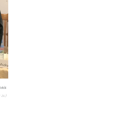
otói
21.)