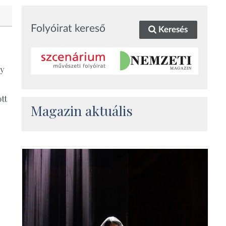
Folyóirat kereső
Keresés
ky
tt
Magazin aktuális