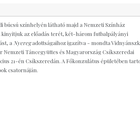
di búcsú színhelyén látható majd a Nemzeti Színház
kinyitjuk az előadás terét, két-három futbalpályányi
ást, a
Nyereg
adottságaihoz igazítva - mondta Vidnyánsz
yar Nemzeti Táncegyüttes és Magyarország Csíkszeredai
rcius 21-én Csíkszeredán. A Főkonzulátus épületében tarto
ook csatornáján.