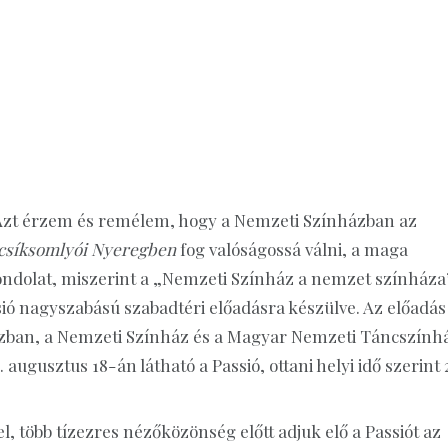
! Azt érzem és remélem, hogy a Nemzeti Színházban az
csíksomlyói Nyeregben
fog valóságossá válni, a maga
gondolat, miszerint a „Nemzeti Színház a nemzet színháza
ió nagyszabású szabadtéri előadásra készülve. Az előadás
házban, a Nemzeti Színház és a Magyar Nemzeti Táncszính
ugusztus 18-án látható a Passió, ottani helyi idő szerint 
 több tízezres nézőközönség előtt adjuk elő a Passiót az