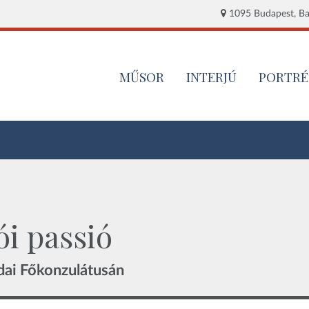
1095 Budapest, Baj
MŰSOR
INTERJÚ
PORTRÉ
i passió
dai Főkonzulátusán