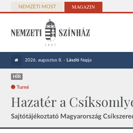
MAGAZIN
NEMZETI MOST
2026. augusztus 8. -
László
Napja
HÍR
Turné
Hazatér a Csíksomlyó
Sajtótájékoztató Magyarország Csíkszere