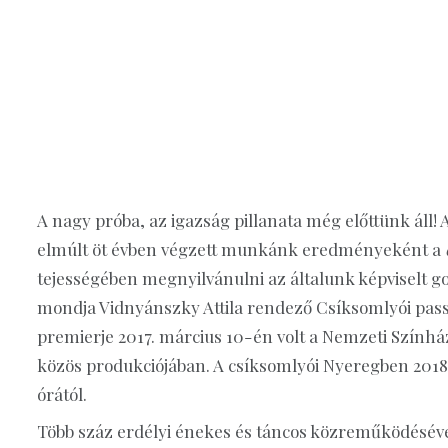
A nagy próba, az igazság pillanata még előttünk áll
elmúlt öt évben végzett munkánk eredményeként a
tejességében megnyilvánulni az általunk képviselt 
mondja Vidnyánszky Attila rendező Csíksomlyói pass
premierje 2017. március 10-én volt a Nemzeti Szín
közös produkciójában. A csíksomlyói Nyeregben 2018. a
órától.
Több száz erdélyi énekes és táncos közreműködésével,