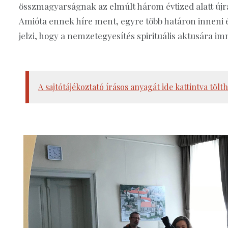
összmagyarságnak az elmúlt három évtized alatt újr
Amióta ennek híre ment, egyre több határon inneni 
jelzi, hogy a nemzetegyesítés spirituális aktusára 
A sajtótájékoztató írásos anyagát ide kattintva tölth