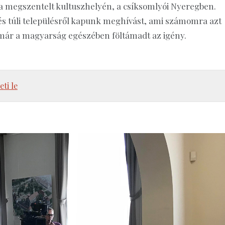
a megszentelt kultuszhelyén, a csíksomlyói Nyeregben.
és túli településről kapunk meghívást, ami számomra azt
immár a magyarság egészében föltámadt az igény.
eti le