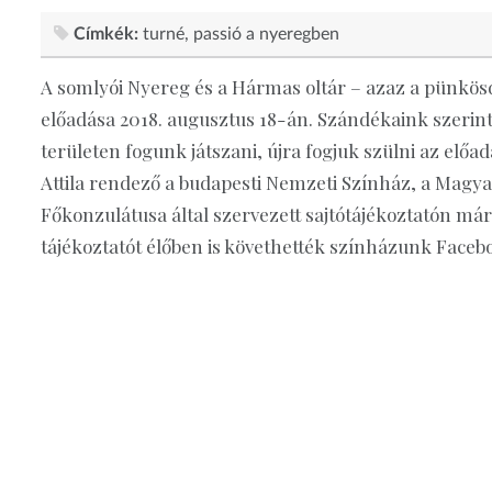
Címkék:
turné
passió a nyeregben
A somlyói Nyereg és a Hármas oltár – azaz a pünkös
előadása 2018. augusztus 18-án. Szándékaink szerint 
területen fogunk játszani, újra fogjuk szülni az előad
Attila rendező a budapesti Nemzeti Színház, a Mag
Főkonzulátusa által szervezett sajtótájékoztatón má
tájékoztatót élőben is követhették színházunk Faceb