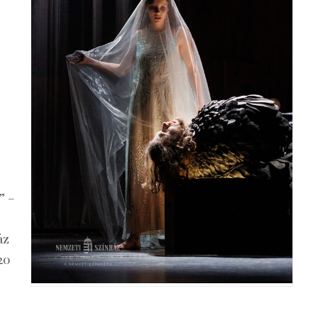
” –
áz
20